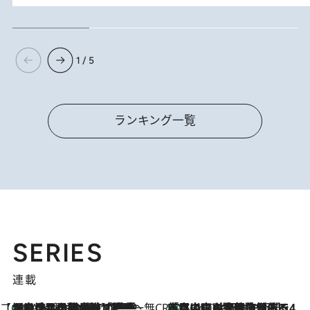
1 / 5
ランキング一覧
SERIES
連載
【CREA×星野リゾート】唯一無二。癒しと発見が待つ場所へ
【トンボの足水浴】ヒノキの香りに包まれて涼感マックス！約13℃の湧水かけ流しを避暑地「星野温泉 トンボの湯」で体験
2 Hours Ago
CREA'S CHOICE
「立川にも歌舞伎があるんだよ」 片岡仁左衛門・市川中車ら豪華座組みで4年目の立川立飛歌舞伎へ
4 Hours Ago