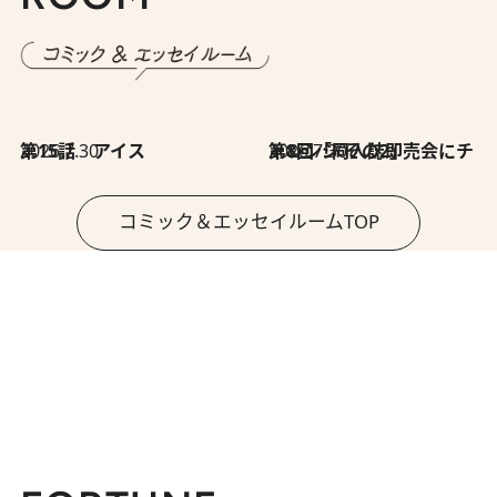
2026.7.30
第15話 アイス
2026.7.30
第8回「同人誌即売会にチャレンジ その2」
コミック＆エッセイルームTOP