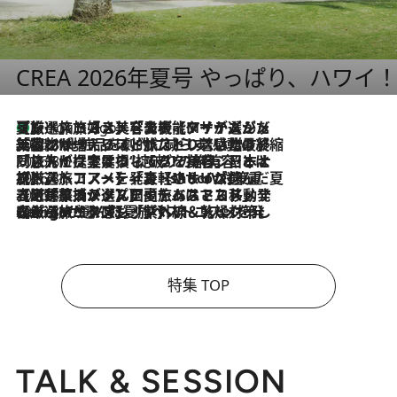
CREA 2026年夏号 やっぱり、ハワイ
【厳選旅コスメ】「多機能アイテムがメイン！」旅好き美容エディターが選んだ夏旅ベストコスメを発表【Mサイズジップ】
5 Hours Ago
2026.8.6
「荷物が増えるほど旅ストレスは増す」美容ジャーナリストがたどり着いた最終結論。“化粧品を劇的に減らす”感動の凝縮美容とは
2026.8.6
「旅先には金髪ウィッグを持参」日本と同じメイクでは損してる!? 美容ジャーナリストが提案する“掟破りの旅美容”とは
2026.8.6
【厳選旅コスメ】「身軽さ＆UV対策重視！」ヘアアーティストshucoが選んだ夏旅ベストコスメを発表【Mサイズジップ】
2026.8.5
【厳選旅コスメ】国内をあちこち移動する河井菜摘が選んだ夏旅ベストコスメ発表！「リラックスアイテムはマスト」【Mサイズジップ】
2026.8.4
【厳選旅コスメ】「紫外線＆乾燥対策しながらメイク感も！」ヘア＆メイクGeorgeが選んだ夏旅ベストコスメを発表！【Mサイズジップ】
特集 TOP
TALK & SESSION