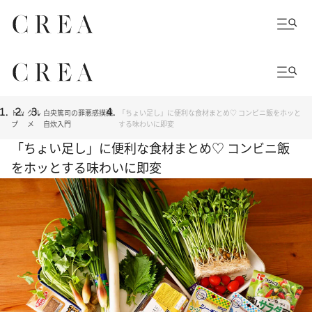
トッ
グル
白央篤司の罪悪感撲滅
「ちょい足し」に便利な食材まとめ♡ コンビニ飯をホッと
プ
メ
自炊入門
する味わいに即変
「ちょい足し」に便利な食材まとめ♡ コンビニ飯
をホッとする味わいに即変