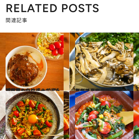
RELATED POSTS
関連記事
2020.3.16
「松屋のハンバーグ」を簡単アレンジ ちょい足しで栄養＆自炊感までアップ
グルメ
2019.12.15
毎日の自炊「どこまでやるか問題」 それを決める権利は、あなたにある
グルメ