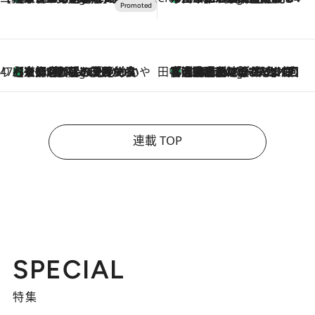
47都道府県の手みやげ ひんやりスイーツで夏を満喫
【京都府】この夏絶対食べたい 冷やしておいしいおやつ3選 ひと口目から心を掴む新緑のテリーヌ
4 Hours Ago
田中稲の勝手に再ブーム
「湘南乃風に憧れて」観客大盛上がりの“タオル回し”に、ラッパー顔負けの高速歌唱まで…さだまさし（74）のアグレッシブすぎる現在地
9 Hours Ago
連載 TOP
SPECIAL
特集