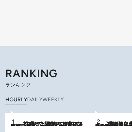
RANKING
ランキング
HOURLY
DAILY
WEEKLY
2026.8.5
【阿川佐和子さんの年とる力】なぜ70代で始めた趣味は“こんなに楽しい”のか？ ピアノ、俳句…スランプに陥っても続けられる“ある秘訣”とは
2026.8.5
【なぜ吉沢亮は「気配を消せる」のか？】興行収入208億の『国宝』を経て挑むミュージカル『ディア・エヴァン・ハンセン』。トップ俳優が舞台上でさらけ出した“孤独”とは