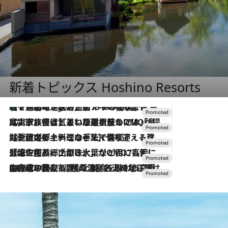
新着トピックス Hoshino Resorts
【トンボの足水浴】ヒノキの香りに包まれて涼感マックス！約13℃の湧水かけ流しを避暑地「星野温泉 トンボの湯」で体験
3 Hours Ago
2026.7.31
【ホテル帰省】という選択肢をOMOが提案。家族とほどよい距離を保つには「昼は実家、夜は気兼ねなくホテルで！」
2026.7.24
【夏限定ディナーコース】旬を迎える稚鮎や花ズッキーニなどをイタリア・トスカーナの郷土料理の手法で満喫！
2026.7.17
「土佐和ハーブかき氷」がOMO7高知に登場！生姜、山椒、大葉など目にも舌にも涼を呼ぶ郷土の味
2026.7.10
NEW OPEN！【界 草津】名湯の地に誕生。趣の異なる2種の温泉と上州ならではの会席・蕎麦割烹など美食を味わう究極の癒やし旅