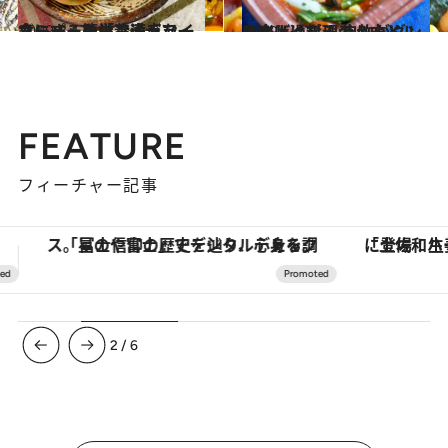
2019.3.17
スーパーの「冷凍ドライカレー」を栄養満点な一食にする簡単アイデア
グルメ
2019.5.17
日本人は料理のハードルを上げ過ぎ！ 自炊がグンと楽しくなる考え方とは？
グルメ
FEATURE
フィーチャー記事
「土佐和ハーブかき氷」がOMO7高知に登場！生姜、山椒、大葉など目にも舌にも涼を呼ぶ郷土の味
3
/
6