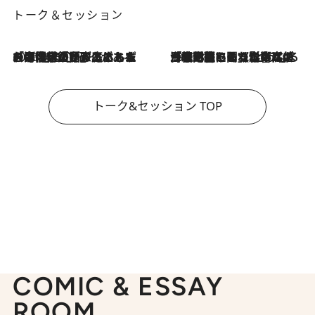
トーク＆セッション
2026.8.3
「今後値上げがあるとすれば…」「リスクがあるのは今年の冬」エネルギー専門家が語る、ホルムズ海峡封鎖が家庭にもたらす“ある心配”
2026.8.3
「住宅建てられない…」「サーチャージ料の高値が続いている」ホルムズ海峡封鎖による影響はいつまで続く？《エネルギー専門家に聞く“どうなる日本の暮らし”》
トーク&セッション TOP
COMIC & ESSAY
ROOM