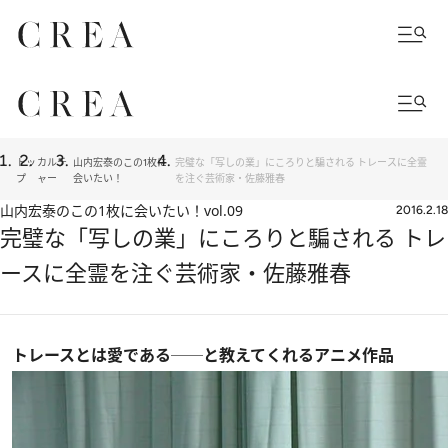
トッ
カルチ
山内宏泰のこの1枚に
完璧な「写しの業」にころりと騙される トレースに全霊
プ
ャー
会いたい！
を注ぐ芸術家・佐藤雅春
山内宏泰のこの1枚に会いたい！
vol.09
2016.2.18
完璧な「写しの業」にころりと騙される トレ
ースに全霊を注ぐ芸術家・佐藤雅春
トレースとは愛である──と教えてくれるアニメ作品