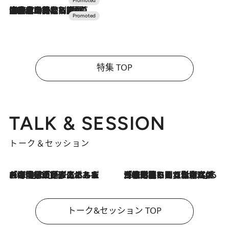
2026.7.10
NEW OPEN！【界 草津】名湯の地に誕生。趣の異なる2種の温泉と上州ならではの会席・蕎麦割烹など美食を味わう究極の癒やし旅
特集 TOP
TALK & SESSION
トーク＆セッション
2026.8.3
「今後値上げがあるとすれば…」「リスクがあるのは今年の冬」エネルギー専門家が語る、ホルムズ海峡封鎖が家庭にもたらす“ある心配”
2026.8.3
「住宅建てられない…」「サーチャージ料の高値が続いている」ホルムズ海峡封鎖による影響はいつまで続く？《エネルギー専門家に聞く“どうなる日本の暮らし”》
トーク&セッション TOP