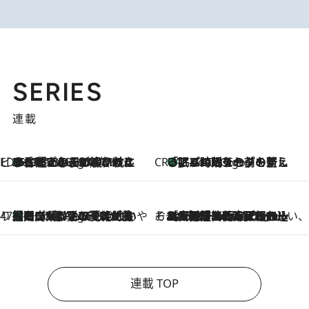
SERIES
連載
ビューティいいもの集め EDITORS' BEST
35℃超えの日の夜、枕にひと吹き！ BAUMのルームスプレーが、ひのきの香りで心まで解きほぐす
2 Hours Ago
CREA'S CHOICE
「眠る時刻をセットする」——眠りの前を整える、バルミューダの新しいアプローチ
2 Hours Ago
47都道府県の手みやげ ひんやりスイーツで夏を満喫
【岡山県】この夏絶対食べたい 冷やしておいしいおやつ3選 フルーツが主役のプリンやアイスが勢揃い
2 Hours Ago
そおだよおこの関西おいしい、おやつ紀行
2026.8.9
［大阪府箕面市］一皿一皿目の前で仕上げられる、料理を巧みに組み込んだアシェットデセールコース「ミチル アシェット デセール（Michiru assiette dessert）」
連載 TOP