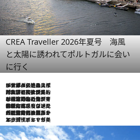
CREA Traveller 2026年夏号 海風
と太陽に誘われてポルトガルに会い
に行く
2026.8.8
リスボンの絶品スイーツ「パステル・デ・ナタ」とは？ポルトガル伝統の奥深い世界へ
2026.7.27
「私の祖国はポルトガル語です」国民的詩人フェルナンド・ペソアと、彼が愛した文学の街を歩く
2026.7.26
ポルトガル近海が育む極上の海の幸。キリリと冷えた白ワインと愉しむ、シーフード専門店の贅沢
2026.7.22
伝統の味をモダンに昇華。高感度な地元客が集う、リスボンの最旬ガストロノミー
2026.7.21
大航海時代の栄華から、震災、独裁、そして革命へ。ポルトガル・首都リスボンの石畳に刻まれた「歴史の光と影」
2026.7.13
エッセイ・ヤマザキマリ「慎ましくも美しき国 ポルトガル」