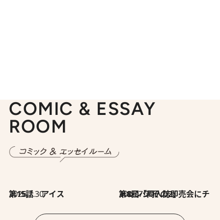
COMIC & ESSAY
ROOM
2026.7.30
第15話 アイス
2026.7.30
第8回「同人誌即売会にチャレンジ その2」