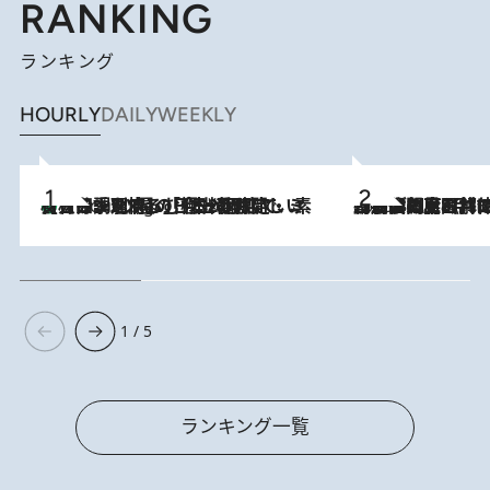
RANKING
ランキング
HOURLY
DAILY
WEEKLY
【大分・別府】「今一番おいしい食材を調理する」1日2組限定・ミシュラン2ツ星の日本料理店で、素材と四季を愉しむ極上の時間
3 Hours Ago
2026.8.8
「最後に見られてよかった」上野動物園の東園パンダ舎が解体前に特別公開。8月16日まで延長されたパネル展と共に辿る“半世紀”のパンダ飼育《解体工事の図面あり》
1 / 5
ランキング一覧