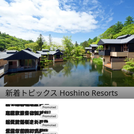
新着トピックス Hoshino Resorts
2026.8.7
【トンボの足水浴】ヒノキの香りに包まれて涼感マックス！約13℃の湧水かけ流しを避暑地「星野温泉 トンボの湯」で体験
2026.7.31
【ホテル帰省】という選択肢をOMOが提案。家族とほどよい距離を保つには「昼は実家、夜は気兼ねなくホテルで！」
2026.7.24
【夏限定ディナーコース】旬を迎える稚鮎や花ズッキーニなどをイタリア・トスカーナの郷土料理の手法で満喫！
2026.7.17
「土佐和ハーブかき氷」がOMO7高知に登場！生姜、山椒、大葉など目にも舌にも涼を呼ぶ郷土の味