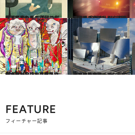
2016.1.16
生活の中の美とは何かを教えてくれる 工芸品の傑作と巨匠たちの作品
カルチャー
2015.12.19
撮り手の心持ちを追体験できる 写真家・野口里佳の個展「夜の星へ」
カルチャー
2015.11.14
村上隆が全精力を注いで描きあげた 五百羅漢の「ありがたさ」に時を忘れる
カルチャー
2015.10.20
天才建築家フランク・ゲーリー展で知る 真に創造する者のアイデアの膨らませ方
カルチャー
FEATURE
フィーチャー記事