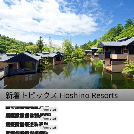
新着トピックス Hoshino Resorts
2026.8.7
【トンボの足水浴】ヒノキの香りに包まれて涼感マックス！約13℃の湧水かけ流しを避暑地「星野温泉 トンボの湯」で体験
2026.7.31
【ホテル帰省】という選択肢をOMOが提案。家族とほどよい距離を保つには「昼は実家、夜は気兼ねなくホテルで！」
2026.7.24
【夏限定ディナーコース】旬を迎える稚鮎や花ズッキーニなどをイタリア・トスカーナの郷土料理の手法で満喫！
2026.7.17
「土佐和ハーブかき氷」がOMO7高知に登場！生姜、山椒、大葉など目にも舌にも涼を呼ぶ郷土の味