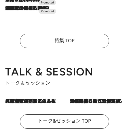
2026.7.10
NEW OPEN！【界 草津】名湯の地に誕生。趣の異なる2種の温泉と上州ならではの会席・蕎麦割烹など美食を味わう究極の癒やし旅
特集 TOP
TALK & SESSION
トーク＆セッション
2026.8.3
「今後値上げがあるとすれば…」「リスクがあるのは今年の冬」エネルギー専門家が語る、ホルムズ海峡封鎖が家庭にもたらす“ある心配”
2026.8.3
「住宅建てられない…」「サーチャージ料の高値が続いている」ホルムズ海峡封鎖による影響はいつまで続く？《エネルギー専門家に聞く“どうなる日本の暮らし”》
トーク&セッション TOP