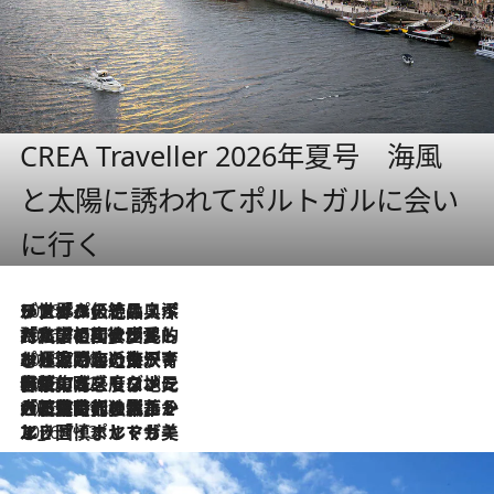
CREA Traveller 2026年夏号 海風
と太陽に誘われてポルトガルに会い
に行く
2026.8.8
リスボンの絶品スイーツ「パステル・デ・ナタ」とは？ポルトガル伝統の奥深い世界へ
2026.7.27
「私の祖国はポルトガル語です」国民的詩人フェルナンド・ペソアと、彼が愛した文学の街を歩く
2026.7.26
ポルトガル近海が育む極上の海の幸。キリリと冷えた白ワインと愉しむ、シーフード専門店の贅沢
2026.7.22
伝統の味をモダンに昇華。高感度な地元客が集う、リスボンの最旬ガストロノミー
2026.7.21
大航海時代の栄華から、震災、独裁、そして革命へ。ポルトガル・首都リスボンの石畳に刻まれた「歴史の光と影」
2026.7.13
エッセイ・ヤマザキマリ「慎ましくも美しき国 ポルトガル」