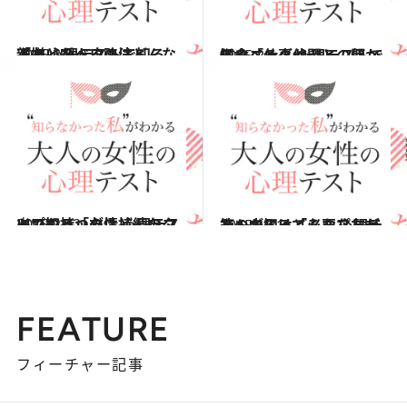
2015.3.8
親友と呼べるのはどんな人？ 心理テストで知る「嫌いな人攻略法」
占い
2015.2.1
モーニングセット、何から食べる？ 心理テストで知る「仕事仲間との関係」
占い
2015.2.22
いつも持つのはどんなタイプのバッグ？ 心理テストで知る「友情持続のコツ」
占い
2015.1.31
箱の中にはどんなプレゼントが入ってる？ 心理テストで知る「必要な友だち」
占い
FEATURE
フィーチャー記事