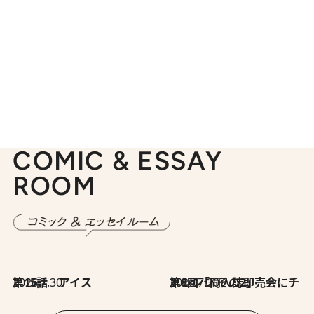
COMIC & ESSAY
ROOM
2026.7.30
第15話 アイス
2026.7.30
第8回「同人誌即売会にチャレンジ その2」