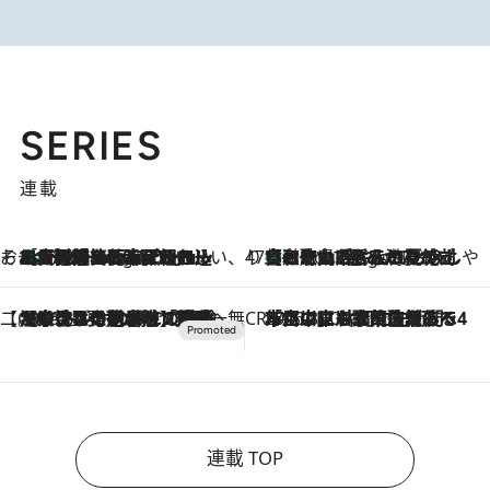
SERIES
連載
そおだよおこの関西おいしい、おやつ紀行
［大阪府箕面市］一皿一皿目の前で仕上げられる、料理を巧みに組み込んだアシェットデセールコース「ミチル アシェット デセール（Michiru assiette dessert）」
8 Hours Ago
47都道府県の手みやげ ひんやりスイーツで夏を満喫
【和歌山県】この夏絶対食べたい 冷やしておいしいおやつ3選 みかんがごろっと丸ごと入ったジュレ
8 Hours Ago
【CREA×星野リゾート】唯一無二。癒しと発見が待つ場所へ
2026.8.7
【トンボの足水浴】ヒノキの香りに包まれて涼感マックス！約13℃の湧水かけ流しを避暑地「星野温泉 トンボの湯」で体験
CREA'S CHOICE
2026.8.7
「立川にも歌舞伎があるんだよ」 片岡仁左衛門・市川中車ら豪華座組みで4年目の立川立飛歌舞伎へ
連載 TOP