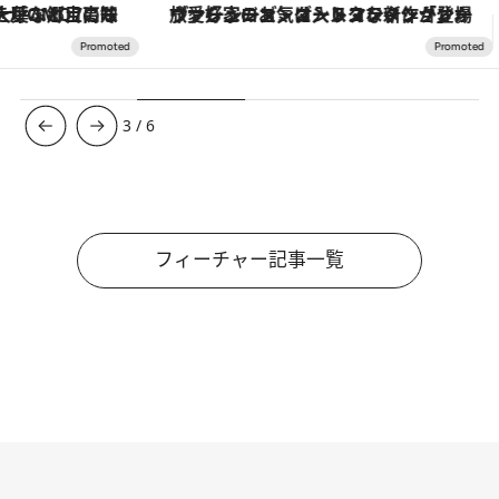
ヴァシュロン・コンスタンタン「オーヴァーシーズ・オートマティック」。旅愛好家のお気に入りコレクションから、ジェンダーレスな新作が登場
【夏限定ディナーコース】旬を迎
3
/
6
フィーチャー記事一覧