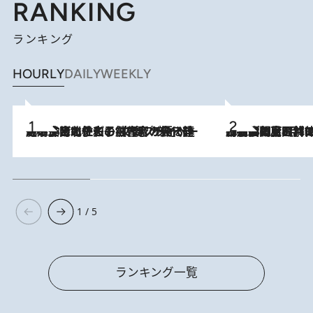
RANKING
ランキング
HOURLY
DAILY
WEEKLY
2026.8.3
《「文士の子ども被害者の会」発足！》阿川佐和子（72）が語る遠藤周作に北杜夫、劇作家・矢代静一の子どもたちの“文豪プライベート事件簿”
2026.8.8
「最後に見られてよかった」上野動物園の東園パンダ舎が解体前に特別公開。8月16日まで延長されたパネル展と共に辿る“半世紀”のパンダ飼育《解体工事の図面あり》
1 / 5
ランキング一覧