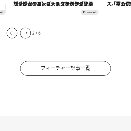
「星のや富士」でデジタルデトックス。冨士信仰の歴史を辿り、心身を調える。
【銀座で出合う最旬美容】美髪ケアや上質な眠
3
/
6
フィーチャー記事一覧