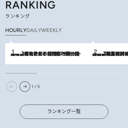
RANKING
ランキング
HOURLY
DAILY
WEEKLY
2026.8.3
《「文士の子ども被害者の会」発足！》阿川佐和子（72）が語る遠藤周作に北杜夫、劇作家・矢代静一の子どもたちの“文豪プライベート事件簿”
2026.8.8
「最後に見られてよかった」上野動物園の東園パンダ舎が解体前に特別公開。8月16日まで延長されたパネル展と共に辿る“半世紀”のパンダ飼育《解体工事の図面あり》
1 / 5
ランキング一覧