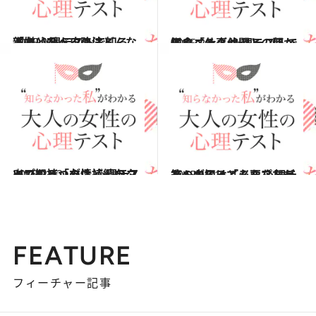
2015.3.8
親友と呼べるのはどんな人？ 心理テストで知る「嫌いな人攻略法」
占い
2015.2.1
モーニングセット、何から食べる？ 心理テストで知る「仕事仲間との関係」
占い
2015.2.22
いつも持つのはどんなタイプのバッグ？ 心理テストで知る「友情持続のコツ」
占い
2015.1.31
箱の中にはどんなプレゼントが入ってる？ 心理テストで知る「必要な友だち」
占い
FEATURE
フィーチャー記事