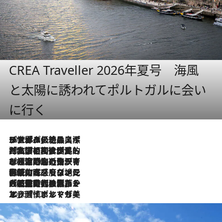
CREA Traveller 2026年夏号 海風
と太陽に誘われてポルトガルに会い
に行く
2026.8.8
リスボンの絶品スイーツ「パステル・デ・ナタ」とは？ポルトガル伝統の奥深い世界へ
2026.7.27
「私の祖国はポルトガル語です」国民的詩人フェルナンド・ペソアと、彼が愛した文学の街を歩く
2026.7.26
ポルトガル近海が育む極上の海の幸。キリリと冷えた白ワインと愉しむ、シーフード専門店の贅沢
2026.7.22
伝統の味をモダンに昇華。高感度な地元客が集う、リスボンの最旬ガストロノミー
2026.7.21
大航海時代の栄華から、震災、独裁、そして革命へ。ポルトガル・首都リスボンの石畳に刻まれた「歴史の光と影」
2026.7.13
エッセイ・ヤマザキマリ「慎ましくも美しき国 ポルトガル」