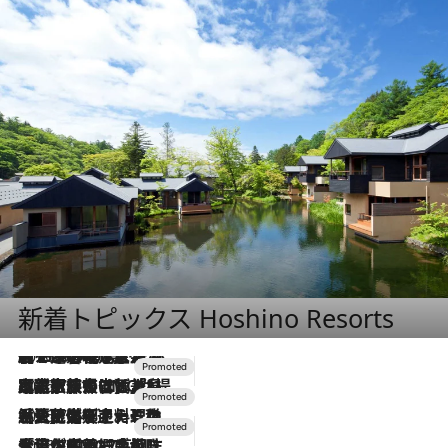
新着トピックス Hoshino Resorts
2026.8.7
【トンボの足水浴】ヒノキの香りに包まれて涼感マックス！約13℃の湧水かけ流しを避暑地「星野温泉 トンボの湯」で体験
2026.7.31
【ホテル帰省】という選択肢をOMOが提案。家族とほどよい距離を保つには「昼は実家、夜は気兼ねなくホテルで！」
2026.7.24
【夏限定ディナーコース】旬を迎える稚鮎や花ズッキーニなどをイタリア・トスカーナの郷土料理の手法で満喫！
2026.7.17
「土佐和ハーブかき氷」がOMO7高知に登場！生姜、山椒、大葉など目にも舌にも涼を呼ぶ郷土の味