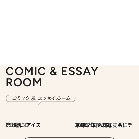
COMIC & ESSAY
ROOM
2026.7.30
第15話 アイス
2026.7.30
第8回「同人誌即売会にチャレンジ その2」