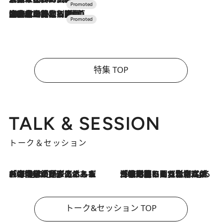
2026.7.10
NEW OPEN！【界 草津】名湯の地に誕生。趣の異なる2種の温泉と上州ならではの会席・蕎麦割烹など美食を味わう究極の癒やし旅
特集 TOP
TALK & SESSION
トーク＆セッション
2026.8.3
「今後値上げがあるとすれば…」「リスクがあるのは今年の冬」エネルギー専門家が語る、ホルムズ海峡封鎖が家庭にもたらす“ある心配”
2026.8.3
「住宅建てられない…」「サーチャージ料の高値が続いている」ホルムズ海峡封鎖による影響はいつまで続く？《エネルギー専門家に聞く“どうなる日本の暮らし”》
トーク&セッション TOP