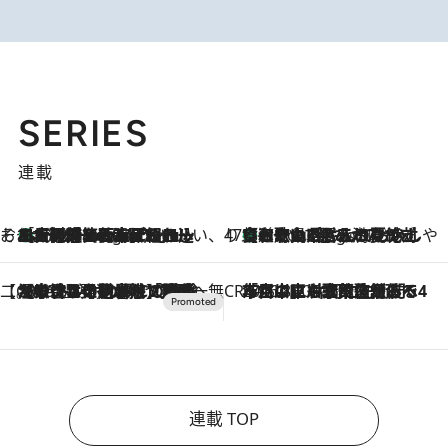
SERIES
連載
そおだよおこの関西おいしい、おやつ紀行
［大阪府箕面市］一皿一皿目の前で仕上げられる、料理を巧みに組み込んだアシェットデセールコース「ミチル アシェット デセール（Michiru assiette dessert）」
6 Hours Ago
47都道府県の手みやげ ひんやりスイーツで夏を満喫
【和歌山県】この夏絶対食べたい 冷やしておいしいおやつ3選 みかんがごろっと丸ごと入ったジュレ
6 Hours Ago
【CREA×星野リゾート】唯一無二。癒しと発見が待つ場所へ
2026.8.7
【トンボの足水浴】ヒノキの香りに包まれて涼感マックス！約13℃の湧水かけ流しを避暑地「星野温泉 トンボの湯」で体験
CREA'S CHOICE
2026.8.7
「立川にも歌舞伎があるんだよ」 片岡仁左衛門・市川中車ら豪華座組みで4年目の立川立飛歌舞伎へ
連載 TOP