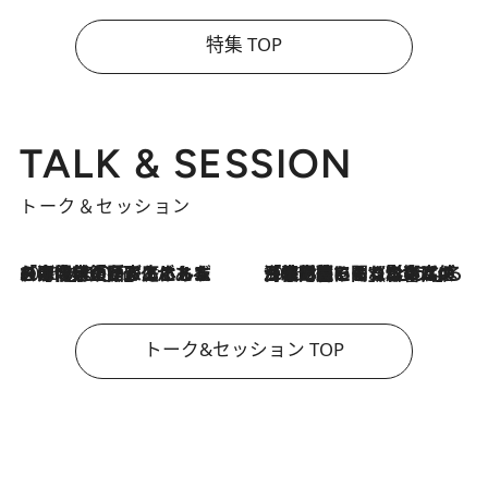
特集 TOP
TALK & SESSION
トーク＆セッション
2026.8.3
「今後値上げがあるとすれば…」「リスクがあるのは今年の冬」エネルギー専門家が語る、ホルムズ海峡封鎖が家庭にもたらす“ある心配”
2026.8.3
「住宅建てられない…」「サーチャージ料の高値が続いている」ホルムズ海峡封鎖による影響はいつまで続く？《エネルギー専門家に聞く“どうなる日本の暮らし”》
トーク&セッション TOP