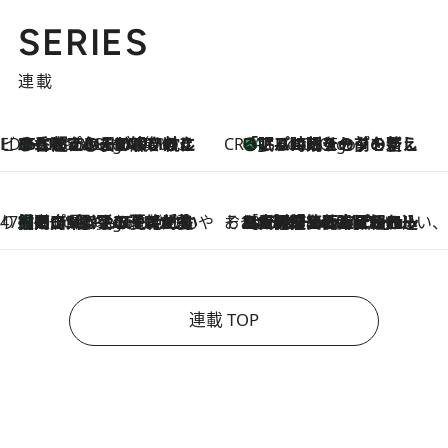
SERIES
連載
ビューティいいもの集め EDITORS' BEST
35℃超えの日の夜、枕にひと吹き！ BAUMのルームスプレーが、ひのきの香りで心まで解きほぐす
2 Hours Ago
CREA'S CHOICE
「眠る時刻をセットする」——眠りの前を整える、バルミューダの新しいアプローチ
2 Hours Ago
47都道府県の手みやげ ひんやりスイーツで夏を満喫
【岡山県】この夏絶対食べたい 冷やしておいしいおやつ3選 フルーツが主役のプリンやアイスが勢揃い
2 Hours Ago
そおだよおこの関西おいしい、おやつ紀行
2026.8.9
［大阪府箕面市］一皿一皿目の前で仕上げられる、料理を巧みに組み込んだアシェットデセールコース「ミチル アシェット デセール（Michiru assiette dessert）」
連載 TOP