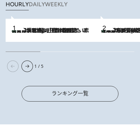
HOURLY
DAILY
WEEKLY
【大分・別府】「今一番おいしい食材を調理する」1日2組限定・ミシュラン2ツ星の日本料理店で、素材と四季を愉しむ極上の時間
2 Hours Ago
《みずみずしい桃が丸ごと》東京の“あの有名洋菓子シェフ”の下で修業したパティシエが腕を振るう、珠玉の夏限定パフェを堪能！【大分市】
2 Hours Ago
1 / 5
ランキング一覧