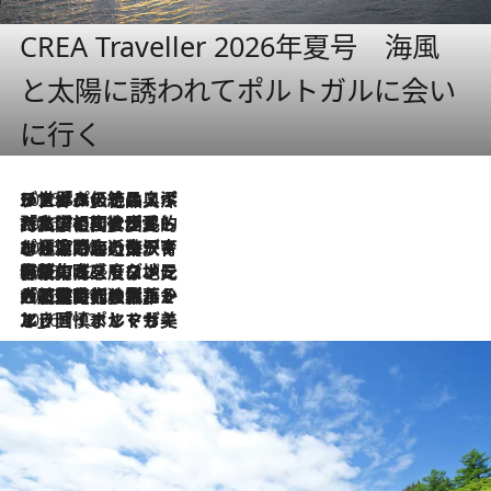
CREA Traveller 2026年夏号 海風
と太陽に誘われてポルトガルに会い
に行く
2026.8.8
リスボンの絶品スイーツ「パステル・デ・ナタ」とは？ポルトガル伝統の奥深い世界へ
2026.7.27
「私の祖国はポルトガル語です」国民的詩人フェルナンド・ペソアと、彼が愛した文学の街を歩く
2026.7.26
ポルトガル近海が育む極上の海の幸。キリリと冷えた白ワインと愉しむ、シーフード専門店の贅沢
2026.7.22
伝統の味をモダンに昇華。高感度な地元客が集う、リスボンの最旬ガストロノミー
2026.7.21
大航海時代の栄華から、震災、独裁、そして革命へ。ポルトガル・首都リスボンの石畳に刻まれた「歴史の光と影」
2026.7.13
エッセイ・ヤマザキマリ「慎ましくも美しき国 ポルトガル」