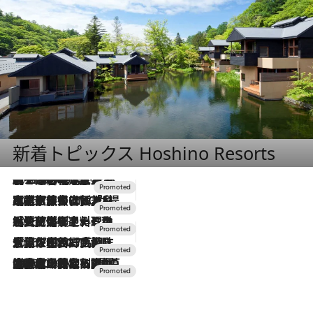
新着トピックス Hoshino Resorts
2026.8.7
【トンボの足水浴】ヒノキの香りに包まれて涼感マックス！約13℃の湧水かけ流しを避暑地「星野温泉 トンボの湯」で体験
2026.7.31
【ホテル帰省】という選択肢をOMOが提案。家族とほどよい距離を保つには「昼は実家、夜は気兼ねなくホテルで！」
2026.7.24
【夏限定ディナーコース】旬を迎える稚鮎や花ズッキーニなどをイタリア・トスカーナの郷土料理の手法で満喫！
2026.7.17
「土佐和ハーブかき氷」がOMO7高知に登場！生姜、山椒、大葉など目にも舌にも涼を呼ぶ郷土の味
2026.7.10
NEW OPEN！【界 草津】名湯の地に誕生。趣の異なる2種の温泉と上州ならではの会席・蕎麦割烹など美食を味わう究極の癒やし旅