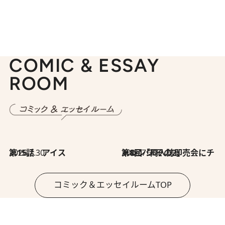
COMIC & ESSAY
ROOM
2026.7.30
第15話 アイス
2026.7.30
第8回「同人誌即売会にチャレンジ その2」
コミック＆エッセイルームTOP