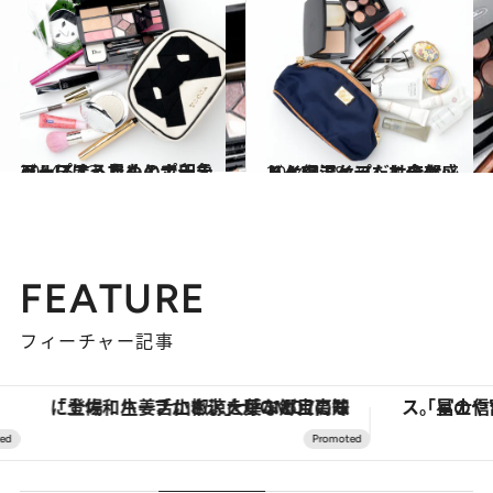
2014.5.13
ベースはうすく、ナチュラルに！ 目もとで印象アップするためのポーチ
ビューティ＆ヘルス
2014.4.28
メイクアップだけでなく、保湿ケア、エチケットケアアイテムも全部盛り！
ビューティ＆ヘルス
FEATURE
フィーチャー記事
「土佐和ハーブかき氷」がOMO7高知に登場！生姜、山椒、大葉など目にも舌にも涼を呼ぶ郷土の味