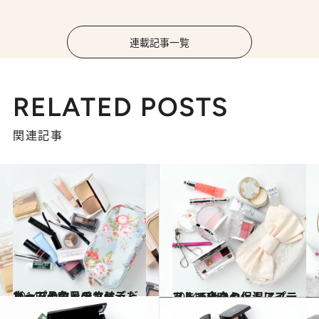
連載記事一覧
RELATED POSTS
関連記事
2014.7.28
リップの色とツヤにこだわってその日のコーディネートとマッチさせる
ビューティ＆ヘルス
2014.6.16
フルメイクセットにプラスして全身の保湿アイテムまでIN！
ビューティ＆ヘルス