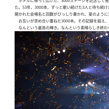
ホテルに帰って広げた、3000ステージを記念して
た。53年、3000本、ずっと歌い続けた3人と待ち
開かれた会場名と回数がびっしり書かれ、星のように
お互いが求め合い重ねた3000本。その記録を超え
なんという最高の輝き。なんという素晴らしき終わ