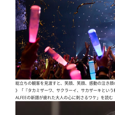
総立ちの観客を見渡すと、笑顔、笑顔、感動の泣き顔の
》
「『タカミザーワ、サクラーイ、サカザーキという精
ALFEEの新譜が疲れた大人の心に刺さるワケ」を読む