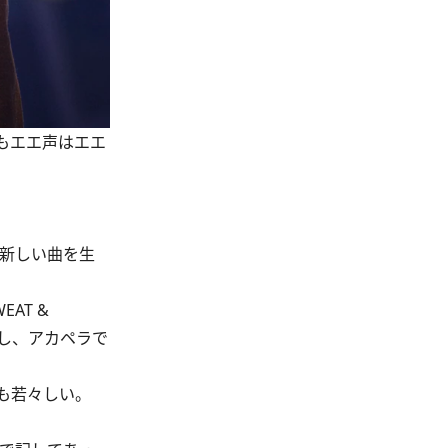
もエエ声はエエ
ず新しい曲を生
AT &
なし、アカペラで
も若々しい。