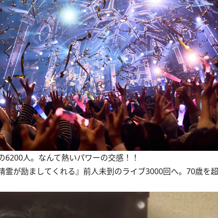
6200人。なんて熱いパワーの交感！！
霊が励ましてくれる』前人未到のライブ3000回へ。70歳を超