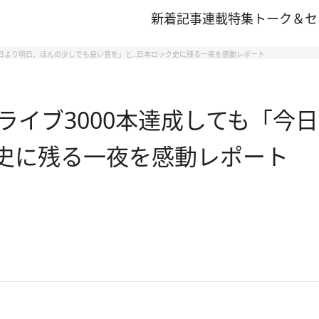
新着記事
連載
特集
トーク＆セ
も「今日より明日、ほんの少しでも良い音を」と…日本ロック史に残る一夜を感動レポート
踏のライブ3000本達成しても「
史に残る一夜を感動レポート