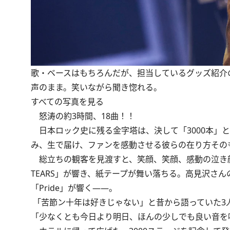
歌・ベースはもちろんだが、担当しているグッズ紹介
声のまま。笑いながら聞き惚れる。
すべての写真を見る
怒涛の約3時間、18曲！！
日本ロック史に残る金字塔は、決して「3000本」
み、生で届け、ファンを感動させる彼らの在り方その
総立ちの観客を見渡すと、笑顔、笑顔、感動の泣き顔の
TEARS」が響き、紙テープが舞い落ちる。高見沢さ
「Pride」が響く――。
「苦節ン十年は好きじゃない」と昔から語っていた3人
「少なくとも今日より明日、ほんの少しでも良い音を