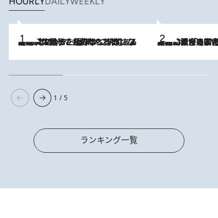
HOURLY
DAILY
WEEKLY
2026.8.5
【阿川佐和子さんの年とる力】なぜ70代で始めた趣味は“こんなに楽しい”のか？ ピアノ、俳句…スランプに陥っても続けられる“ある秘訣”とは
2026.8.3
慶應幼稚舎の図書室からテレビの世界に飛び込んだ阿川佐和子（72）、「N
1 / 5
ランキング一覧