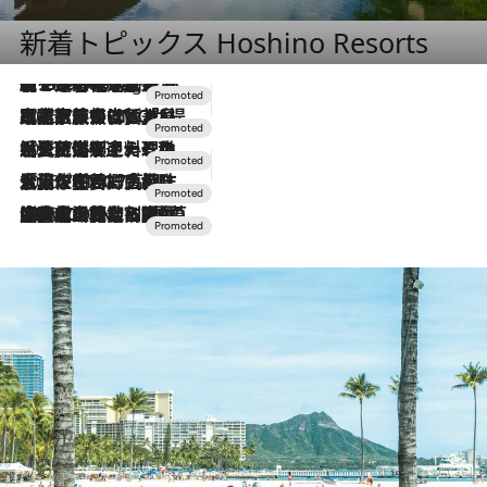
新着トピックス Hoshino Resorts
【トンボの足水浴】ヒノキの香りに包まれて涼感マックス！約13℃の湧水かけ流しを避暑地「星野温泉 トンボの湯」で体験
10 Hours Ago
2026.7.31
【ホテル帰省】という選択肢をOMOが提案。家族とほどよい距離を保つには「昼は実家、夜は気兼ねなくホテルで！」
2026.7.24
【夏限定ディナーコース】旬を迎える稚鮎や花ズッキーニなどをイタリア・トスカーナの郷土料理の手法で満喫！
2026.7.17
「土佐和ハーブかき氷」がOMO7高知に登場！生姜、山椒、大葉など目にも舌にも涼を呼ぶ郷土の味
2026.7.10
NEW OPEN！【界 草津】名湯の地に誕生。趣の異なる2種の温泉と上州ならではの会席・蕎麦割烹など美食を味わう究極の癒やし旅