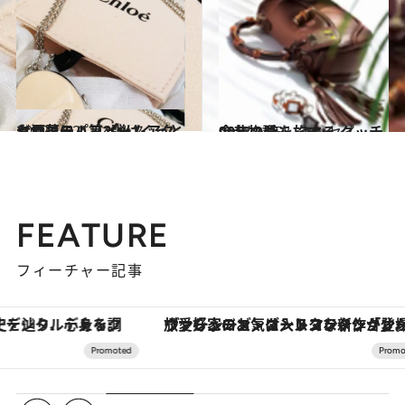
2012.10.21
クロエのパフュームアクセサリー、第2弾はぐっとお洒落に！
ビューティ＆ヘルス
2011.11.5
90年の時を旅する グッチ今昔物語
コミック ＆ エッセイ
FEATURE
フィーチャー記事
ヴァシュロン・コンスタンタン「オーヴァーシーズ・オートマティック」。旅愛好家のお気に入りコレクションから、ジェンダーレスな新作が登場