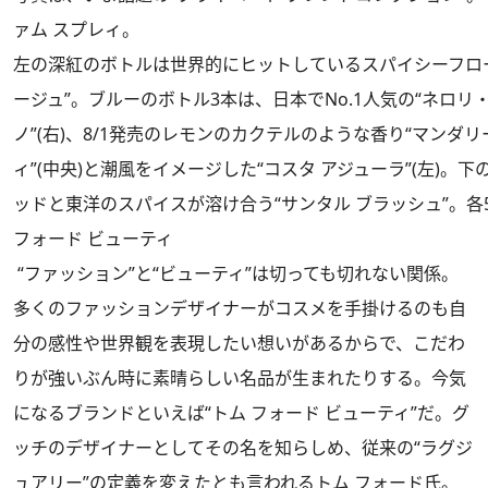
ァム スプレィ。
左の深紅のボトルは世界的にヒットしているスパイシーフロー
ージュ”。ブルーのボトル3本は、日本でNo.1人気の“ネロリ
ノ”(右)、8/1発売のレモンのカクテルのような香り“マンダリ
ィ”(中央)と潮風をイメージした“コスタ アジューラ”(左)。
ッドと東洋のスパイスが溶け合う“サンタル ブラッシュ”。各50m
フォード ビューティ
“ファッション”と“ビューティ”は切っても切れない関係。
多くのファッションデザイナーがコスメを手掛けるのも自
分の感性や世界観を表現したい想いがあるからで、こだわ
りが強いぶん時に素晴らしい名品が生まれたりする。今気
になるブランドといえば“トム フォード ビューティ”だ。グ
ッチのデザイナーとしてその名を知らしめ、従来の“ラグジ
ュアリー”の定義を変えたとも言われるトム フォード氏。