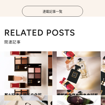
連載記事一覧
RELATED POSTS
関連記事
2013.2.18
トム・フォードの化粧品、日本上陸!!
ビューティ＆ヘルス
2012.10.22
香りを今なお使わない人へ。フレグランスの誤解を解く
ビューティ＆ヘルス