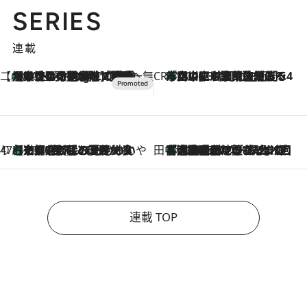
SERIES
連載
【CREA×星野リゾート】唯一無二。癒しと発見が待つ場所へ
【トンボの足水浴】ヒノキの香りに包まれて涼感マックス！約13℃の湧水かけ流しを避暑地「星野温泉 トンボの湯」で体験
10 Hours Ago
CREA'S CHOICE
「立川にも歌舞伎があるんだよ」 片岡仁左衛門・市川中車ら豪華座組みで4年目の立川立飛歌舞伎へ
2026.8.7
47都道府県の手みやげ ひんやりスイーツで夏を満喫
【京都府】この夏絶対食べたい 冷やしておいしいおやつ3選 ひと口目から心を掴む新緑のテリーヌ
2026.8.7
田中稲の勝手に再ブーム
「湘南乃風に憧れて」観客大盛上がりの“タオル回し”に、ラッパー顔負けの高速歌唱まで…さだまさし（74）のアグレッシブすぎる現在地
2026.8.7
連載 TOP