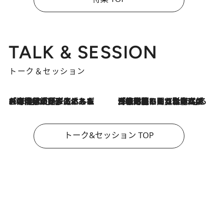
TALK & SESSION
トーク＆セッション
2026.8.3
「今後値上げがあるとすれば…」「リスクがあるのは今年の冬」エネルギー専門家が語る、ホルムズ海峡封鎖が家庭にもたらす“ある心配”
2026.8.3
「住宅建てられない…」「サーチャージ料の高値が続いている」ホルムズ海峡封鎖による影響はいつまで続く？《エネルギー専門家に聞く“どうなる日本の暮らし”》
トーク&セッション TOP