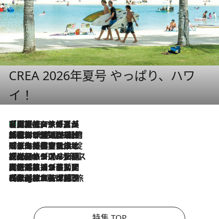
CREA 2026年夏号 やっぱり、ハワ
イ！
【厳選旅コスメ】「多機能アイテムがメイン！」旅好き美容エディターが選んだ夏旅ベストコスメを発表【Mサイズジップ】
2026.8.7
2026.8.6
「荷物が増えるほど旅ストレスは増す」美容ジャーナリストがたどり着いた最終結論。“化粧品を劇的に減らす”感動の凝縮美容とは
2026.8.6
「旅先には金髪ウィッグを持参」日本と同じメイクでは損してる!? 美容ジャーナリストが提案する“掟破りの旅美容”とは
2026.8.6
【厳選旅コスメ】「身軽さ＆UV対策重視！」ヘアアーティストshucoが選んだ夏旅ベストコスメを発表【Mサイズジップ】
2026.8.5
【厳選旅コスメ】国内をあちこち移動する河井菜摘が選んだ夏旅ベストコスメ発表！「リラックスアイテムはマスト」【Mサイズジップ】
2026.8.4
【厳選旅コスメ】「紫外線＆乾燥対策しながらメイク感も！」ヘア＆メイクGeorgeが選んだ夏旅ベストコスメを発表！【Mサイズジップ】
特集 TOP