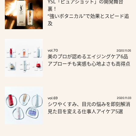
YSL「ピュアショット」の開発舞台
裏！
“強いボタニカル”で効果とスピード追
及
vol.70
2020.11.05
美のプロが認めるエイジングケア6品
アプローチも実感も心地よさも高得点
vol.69
2020.11.03
シワやくすみ、目元の悩みを即刻解消
見た目を変える仕事人アイケア5選