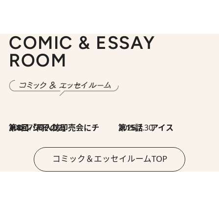
COMIC & ESSAY
ROOM
2026.7.30
第8回「同人誌即売会にチャレンジ その2」
2026.7.30
第15話 アイス
コミック＆エッセイルームTOP