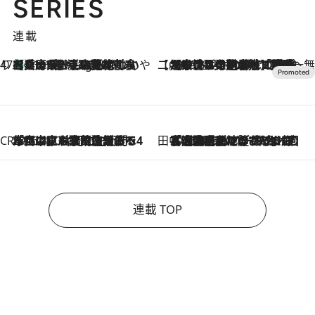
SERIES
連載
47都道府県の手みやげ ひんやりスイーツで夏を満喫
【兵庫県】この夏絶対食べたい 冷やしておいしいおやつ3選 淡路島の恵みをジェラートに集約
11 Hours Ago
【CREA×星野リゾート】唯一無二。癒しと発見が待つ場所へ
2026.8.7
【トンボの足水浴】ヒノキの香りに包まれて涼感マックス！約13℃の湧水かけ流しを避暑地「星野温泉 トンボの湯」で体験
CREA'S CHOICE
2026.8.7
「立川にも歌舞伎があるんだよ」 片岡仁左衛門・市川中車ら豪華座組みで4年目の立川立飛歌舞伎へ
田中稲の勝手に再ブーム
2026.8.7
「湘南乃風に憧れて」観客大盛上がりの“タオル回し”に、ラッパー顔負けの高速歌唱まで…さだまさし（74）のアグレッシブすぎる現在地
連載 TOP