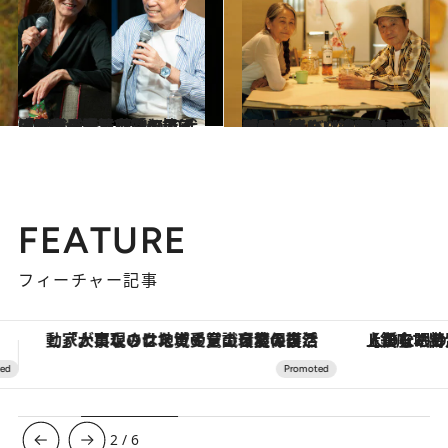
2025.7.30
「60代で恋に落ちて…」「大勢の女性に愛を捧げてきた」浅野忠信の母・浅野順子さん（74）＆近田春夫さん（74）の70代コンビが語った「シニアの恋」
カルチャー
2025.6.8
「55歳、バツイチ、膣萎縮症。新しい彼とのセックスが怖い」浅野忠信の母・順子さん（74）＆近田春夫さん（74）コンビの回答は？《人生相談》
カルチャー
FEATURE
フィーチャー記事
【銀座で出合う最旬美容】美髪ケアや上質な眠り…セルフケアのアップデートから、特別な名入れギフトまで。大人のための「ReFa GINZA」クルーズ
3
/
6