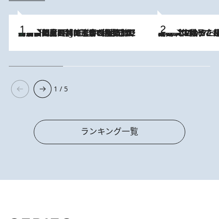
「最後に見られてよかった」上野動物園の東園パンダ舎が解体前に特別公開。8月16日まで延長されたパネル展と共に辿る“半世紀”のパンダ飼育《解体工事の図面あり》
11 Hours Ago
2026.8.5
【阿川佐和子さんの年とる力】なぜ70代で始めた趣味は“こんなに楽しい”のか？ ピアノ、俳句…スランプに陥っても続けられる“ある秘訣”とは
1 / 5
ランキング一覧