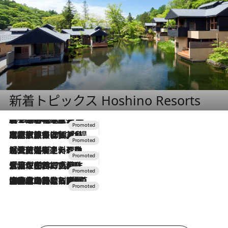
新着トピックス Hoshino Resorts
2026.8.7
【トンボの足水浴】ヒノキの香りに包まれて涼感マックス！約13℃の湧水かけ流しを避暑地「星野温泉 トンボの湯」で体験
2026.7.31
【ホテル帰省】という選択肢をOMOが提案。家族とほどよい距離を保つには「昼は実家、夜は気兼ねなくホテルで！」
2026.7.24
【夏限定ディナーコース】旬を迎える稚鮎や花ズッキーニなどをイタリア・トスカーナの郷土料理の手法で満喫！
2026.7.17
「土佐和ハーブかき氷」がOMO7高知に登場！生姜、山椒、大葉など目にも舌にも涼を呼ぶ郷土の味
2026.7.10
NEW OPEN！【界 草津】名湯の地に誕生。趣の異なる2種の温泉と上州ならではの会席・蕎麦割烹など美食を味わう究極の癒やし旅