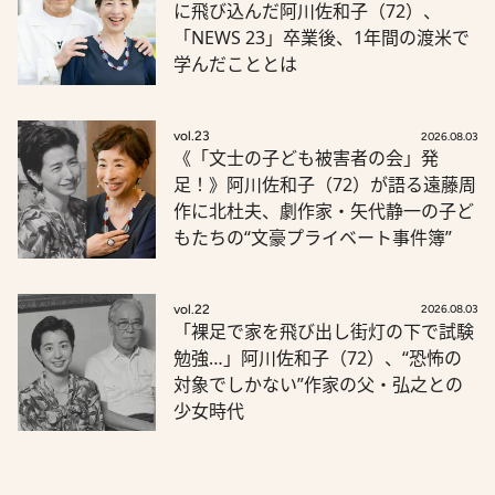
に飛び込んだ阿川佐和子（72）、
「NEWS 23」卒業後、1年間の渡米で
学んだこととは
vol.23
2026.08.03
《「文士の子ども被害者の会」発
足！》阿川佐和子（72）が語る遠藤周
作に北杜夫、劇作家・矢代静一の子ど
もたちの“文豪プライベート事件簿”
vol.22
2026.08.03
「裸足で家を飛び出し街灯の下で試験
勉強…」阿川佐和子（72）、“恐怖の
対象でしかない”作家の父・弘之との
少女時代