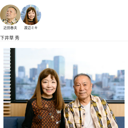
近田春夫
渡辺ミキ
下井草 秀