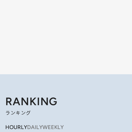
RANKING
ランキング
HOURLY
DAILY
WEEKLY