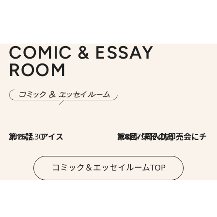
COMIC & ESSAY
ROOM
2026.7.30
第15話 アイス
2026.7.30
第8回「同人誌即売会にチャレンジ その2」
コミック＆エッセイルームTOP