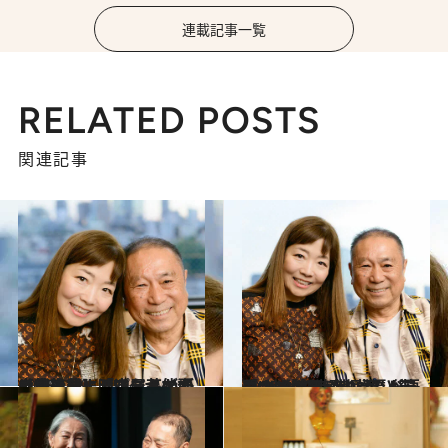
連載記事一覧
RELATED POSTS
関連記事
2025.12.9
【新連載】「パジャマ姿の梓みちよ、中尾ミエが自宅に…」 ワタナベエンタ社長・渡辺ミキが語る幼少期に映った芸能の世界
カルチャー
2025.12.9
「ナベプロ解散」のトラウマ …渡辺ミキ社長が語る、父の死（59歳） 後の“地獄の借金返済”と苦闘の10数年
カルチャー