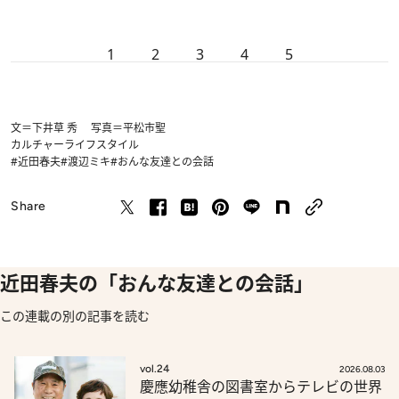
1
2
3
4
5
文＝下井草 秀 写真＝平松市聖
カルチャー
ライフスタイル
#近田春夫
#渡辺ミキ
#おんな友達との会話
Share
近田春夫の「おんな友達との会話」
この連載の別の記事を読む
vol.24
2026.08.03
慶應幼稚舎の図書室からテレビの世界