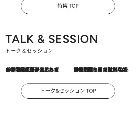
特集 TOP
TALK & SESSION
トーク＆セッション
2026.8.3
「今後値上げがあるとすれば…」「リスクがあるのは今年の冬」エネルギー専門家が語る、ホルムズ海峡封鎖が家庭にもたらす“ある心配”
2026.8.3
「住宅建てられない…」「サーチャージ料の高値が続いている」ホルムズ海峡封鎖による影響はいつまで続く？《エネルギー専門家に聞く“どうなる日本の暮らし”》
トーク&セッション TOP