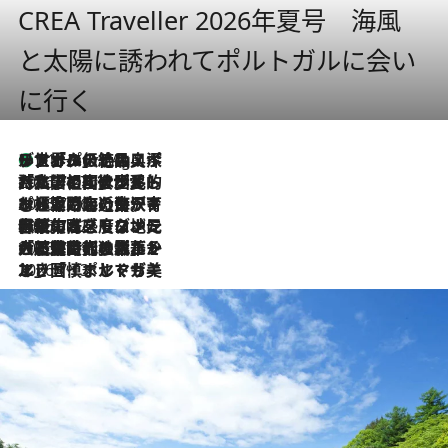
CREA Traveller 2026年夏号 海風
と太陽に誘われてポルトガルに会い
に行く
リスボンの絶品スイーツ「パステル・デ・ナタ」とは？ポルトガル伝統の奥深い世界へ
11 Hours Ago
2026.7.27
「私の祖国はポルトガル語です」国民的詩人フェルナンド・ペソアと、彼が愛した文学の街を歩く
2026.7.26
ポルトガル近海が育む極上の海の幸。キリリと冷えた白ワインと愉しむ、シーフード専門店の贅沢
2026.7.22
伝統の味をモダンに昇華。高感度な地元客が集う、リスボンの最旬ガストロノミー
2026.7.21
大航海時代の栄華から、震災、独裁、そして革命へ。ポルトガル・首都リスボンの石畳に刻まれた「歴史の光と影」
2026.7.13
エッセイ・ヤマザキマリ「慎ましくも美しき国 ポルトガル」