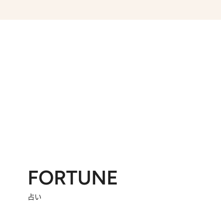
2026.7.8
川添愛「言葉のセンス研究所」（7）今の時代でもどうにか使えそうな「攻める言葉」を考える
2026.
第35回「打ち勝て！ 本厄 その3」
FORTUNE
占い