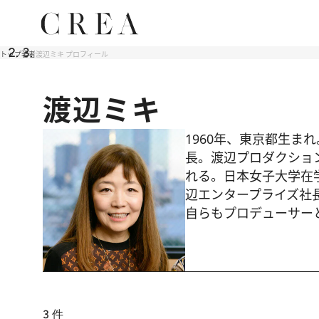
トップ
著者
渡辺ミキ プロフィール
渡辺ミキ
1960年、東京都生ま
長。渡辺プロダクショ
れる。日本女子大学在学
辺エンタープライズ社
自らもプロデューサー
3
件