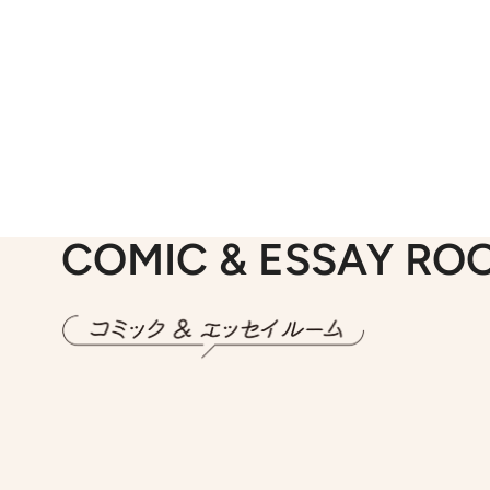
COMIC & ESSAY RO
2026.7.30
第15話 アイス
2026.
第8回「同人誌即