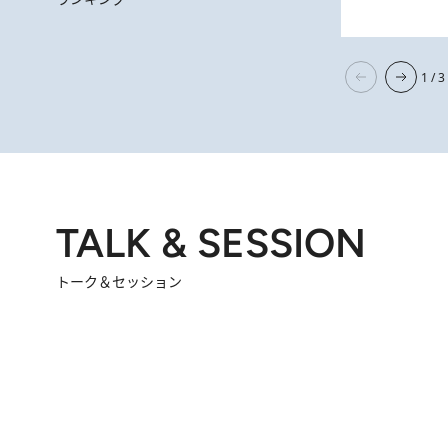
2026.
【阿川佐和子さんの年とる力】なぜ70代で始めた趣味は“こんなに楽しい”のか？ ピアノ、俳句…スランプに陥っても
1 / 3
TALK & SESSION
トーク＆セッション
2026.8.3
「今後値上げがあるとすれば…」「リスクがあるのは今年の冬」エネルギー専門家が語る、ホルムズ海峡封鎖が家庭にもたらす“ある心配”
2026.
「住宅建てられない…」「サーチャージ料の高値が続いている」ホルムズ海峡封鎖による影響はいつまで続く？《エネルギー専門家に聞く“どうなる日本の暮らし”》