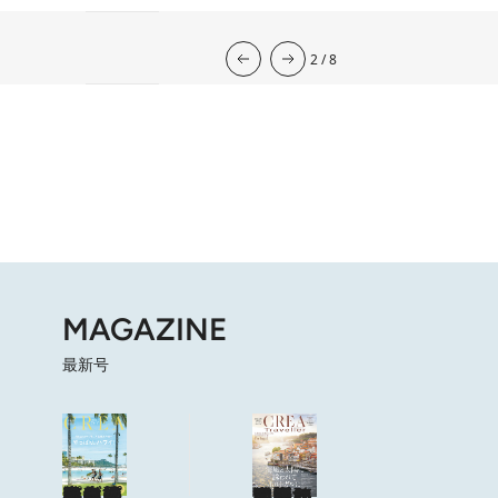
流光七奈の12星座占い
2026年下半期の運勢
韓国式四柱推命
心理占星学研究家
岡本翔子の星占い2026年
2026.7.31
心理占星学研究家 岡本翔子の星占い
2026.7.29
流光七奈の12星座占い
2026.7.6
東京ケイ子の 「オンナの算命学」
岡本翔子の日めくりムーンカレンダー
2026.8.2
今週の12星座占い
2026.8.7
2
/
8
MAGAZINE
最新号
海も山もグルメも。人生最高の旅へ
やっぱり、ハワイ！
目次を見る
特集記事を読む
ショップリスト
海風と太陽に誘われてポルトガルに会いに行く
目次を見る
特集記事を読む