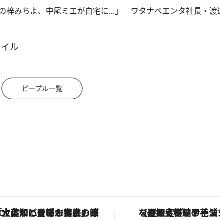
の梓みちよ、中尾ミエが自宅に…」 ワタナベエンタ社長・渡
タイル
ピープル一覧
OMO7高知に登場！生姜、山椒、大葉など目にも舌にも涼を呼ぶ郷土の味
【夏限定ディナーコース】旬を迎える稚鮎や花ズッキーニなどをイタリア・トスカーナの郷土料理の手法で満喫！