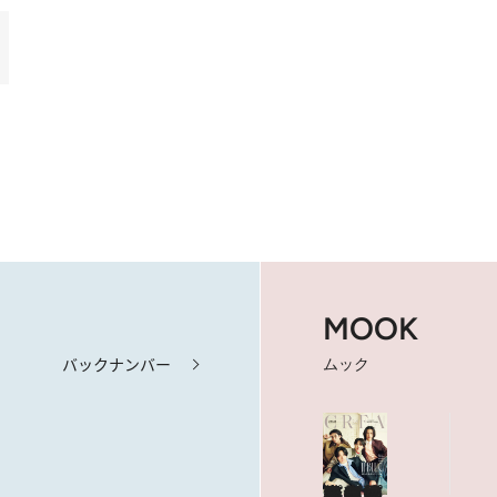
MOOK
バックナンバー
ムック
海も山もグルメも。人生最高の旅へ
やっぱり、ハワイ！
目次を見る
特集記事を読む
ショップリスト