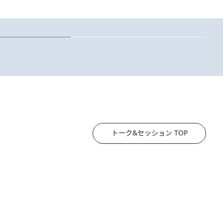
2026.8.3
慶應幼稚舎の図書室からテレビの世界に飛び込んだ阿川佐和子（72）、「NEWS 23」卒業後、1年間の渡米で学んだこととは
2
《「文士の子ども被害者の会」発足！》阿川佐和子
トーク&セッション TOP
2026.8.3
《「文士の子ども被害者の会」発足！》阿川佐和子（72）が語る遠藤周作に北杜夫、劇作家・矢代静一の子どもたちの“文豪プライベート事件簿”