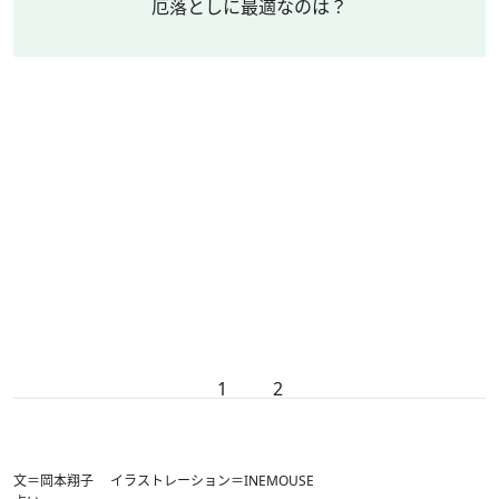
厄落としに最適なのは？
1
2
文＝岡本翔子 イラストレーション＝INEMOUSE