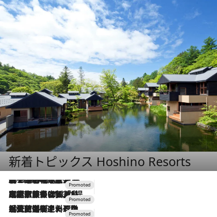
新着トピックス Hoshino Resorts
2026.8.7
【トンボの足水浴】ヒノキの香りに包まれて涼感マックス！約13℃の湧水かけ流しを避暑地「星野温泉 トンボの湯」で体験
2026.7.31
【ホテル帰省】という選択肢をOMOが提案。家族とほどよい距離を保つには「昼は実家、夜は気兼ねなくホテルで！」
2026.7.24
【夏限定ディナーコース】旬を迎える稚鮎や花ズッキーニなどをイタリア・トスカーナの郷土料理の手法で満喫！