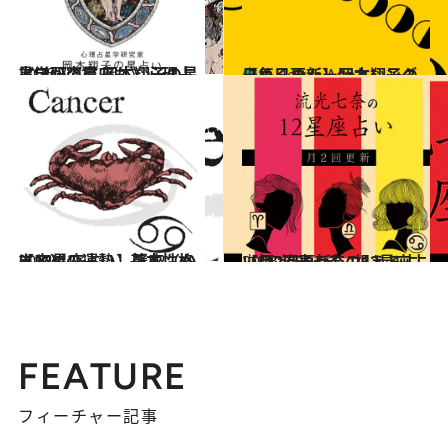
2026.7.31
《ほかの星座も》心理占星学研究家 岡本翔子の星占い
占い
【毎日更新】岡本翔子の日めくりムーンカレンダー
占い
6 Hours Ago
2021.12.1
【12星座占い】蟹座（かに座）の運勢、基本性格まとめ
占い
2026.7.29
【月2回更新】“視える占い師”流光七奈の12星座占い
占い
FEATURE
フィーチャー記事