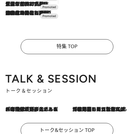
2026.7.17
「土佐和ハーブかき氷」がOMO7高知に登場！生姜、山椒、大葉など目にも舌にも涼を呼ぶ郷土の味
2026.7.10
NEW OPEN！【界 草津】名湯の地に誕生。趣の異なる2種の温泉と上州ならではの会席・蕎麦割烹など美食を味わう究極の癒やし旅
特集 TOP
TALK & SESSION
トーク＆セッション
2026.8.3
「今後値上げがあるとすれば…」「リスクがあるのは今年の冬」エネルギー専門家が語る、ホルムズ海峡封鎖が家庭にもたらす“ある心配”
2026.8.3
「住宅建てられない…」「サーチャージ料の高値が続いている」ホルムズ海峡封鎖による影響はいつまで続く？《エネルギー専門家に聞く“どうなる日本の暮らし”》
トーク&セッション TOP