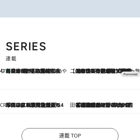
SERIES
連載
47都道府県の手みやげ ひんやりスイーツで夏を満喫
【兵庫県】この夏絶対食べたい 冷やしておいしいおやつ3選 淡路島の恵みをジェラートに集約
2026.8.8
【CREA×星野リゾート】唯一無二。癒しと発見が待つ場所へ
2026.8.7
【トンボの足水浴】ヒノキの香りに包まれて涼感マックス！約13℃の湧水かけ流しを避暑地「星野温泉 トンボの湯」で体験
CREA'S CHOICE
2026.8.7
「立川にも歌舞伎があるんだよ」 片岡仁左衛門・市川中車ら豪華座組みで4年目の立川立飛歌舞伎へ
田中稲の勝手に再ブーム
2026.8.7
「湘南乃風に憧れて」観客大盛上がりの“タオル回し”に、ラッパー顔負けの高速歌唱まで…さだまさし（74）のアグレッシブすぎる現在地
連載 TOP