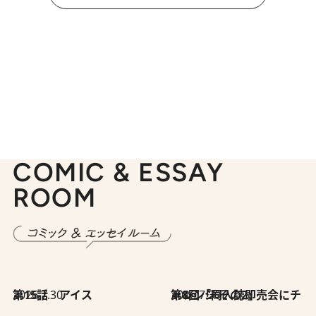
COMIC & ESSAY
ROOM
2026.7.30
第15話 アイス
2026.7.30
第8回「同人誌即売会にチャレンジ その2」