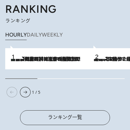
RANKING
ランキング
HOURLY
DAILY
WEEKLY
「最後に見られてよかった」上野動物園の東園パンダ舎が解体前に特別公開。8月16日まで延長されたパネル展と共に辿る“半世紀”のパンダ飼育《解体工事の図面あり》
2026.8.8
2026.8.5
【阿川佐和子さんの年とる力】なぜ70代で始めた趣味は“こんなに楽しい”のか？ ピアノ、俳句…スランプに陥っても続けられる“ある秘訣”とは
1 / 5
ランキング一覧