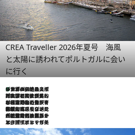
CREA Traveller 2026年夏号 海風
と太陽に誘われてポルトガルに会い
に行く
リスボンの絶品スイーツ「パステル・デ・ナタ」とは？ポルトガル伝統の奥深い世界へ
2026.8.8
2026.7.27
「私の祖国はポルトガル語です」国民的詩人フェルナンド・ペソアと、彼が愛した文学の街を歩く
2026.7.26
ポルトガル近海が育む極上の海の幸。キリリと冷えた白ワインと愉しむ、シーフード専門店の贅沢
2026.7.22
伝統の味をモダンに昇華。高感度な地元客が集う、リスボンの最旬ガストロノミー
2026.7.21
大航海時代の栄華から、震災、独裁、そして革命へ。ポルトガル・首都リスボンの石畳に刻まれた「歴史の光と影」
2026.7.13
エッセイ・ヤマザキマリ「慎ましくも美しき国 ポルトガル」