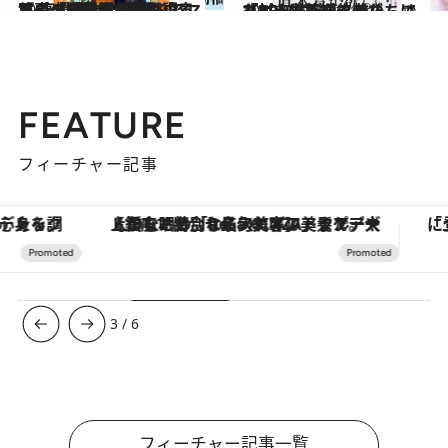
2025.1.28
軍事の専門家が熱く語るアニメ・特撮の戦争 『ゴジラvs.自衛隊 アニメの「戦争論」』（小泉 悠,高橋 杉雄,太田 啓之,マライ・メントライン）
カルチャー
2025.1.13
「とんでもなく怖い。でも…」文芸編集者たちは『PRIZE―プライズ―』をどう読んだ？ ① 『PRIZE―プライズ―』（村山 由佳）
カルチャー
FEATURE
フィーチャー記事
【銀座で出合う最旬美容】美髪ケアや上質な眠り…セルフケアのアップデートから、特別な名入れギフトまで。大人のための「ReFa GINZA」クルーズ
3
/
6
フィーチャー記事一覧