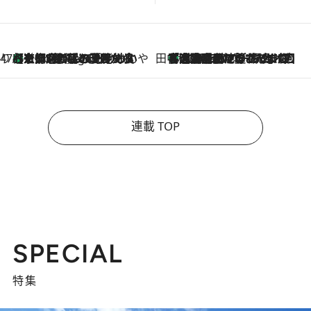
47都道府県の手みやげ ひんやりスイーツで夏を満喫
【京都府】この夏絶対食べたい 冷やしておいしいおやつ3選 ひと口目から心を掴む新緑のテリーヌ
8 Hours Ago
田中稲の勝手に再ブーム
「湘南乃風に憧れて」観客大盛上がりの“タオル回し”に、ラッパー顔負けの高速歌唱まで…さだまさし（74）のアグレッシブすぎる現在地
2026.8.7
連載 TOP
SPECIAL
特集