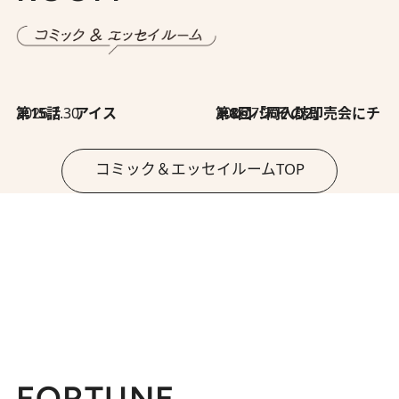
2026.7.30
第15話 アイス
2026.7.30
第8回「同人誌即売会にチャレンジ その2」
コミック＆エッセイルームTOP
FORTUNE