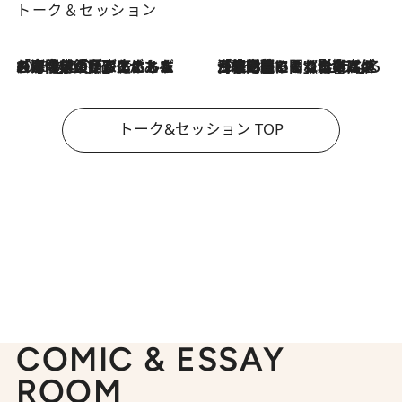
トーク＆セッション
2026.8.3
「今後値上げがあるとすれば…」「リスクがあるのは今年の冬」エネルギー専門家が語る、ホルムズ海峡封鎖が家庭にもたらす“ある心配”
2026.8.3
「住宅建てられない…」「サーチャージ料の高値が続いている」ホルムズ海峡封鎖による影響はいつまで続く？《エネルギー専門家に聞く“どうなる日本の暮らし”》
トーク&セッション TOP
COMIC & ESSAY
ROOM