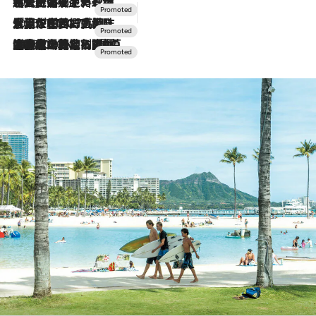
2026.7.24
【夏限定ディナーコース】旬を迎える稚鮎や花ズッキーニなどをイタリア・トスカーナの郷土料理の手法で満喫！
2026.7.17
「土佐和ハーブかき氷」がOMO7高知に登場！生姜、山椒、大葉など目にも舌にも涼を呼ぶ郷土の味
2026.7.10
NEW OPEN！【界 草津】名湯の地に誕生。趣の異なる2種の温泉と上州ならではの会席・蕎麦割烹など美食を味わう究極の癒やし旅