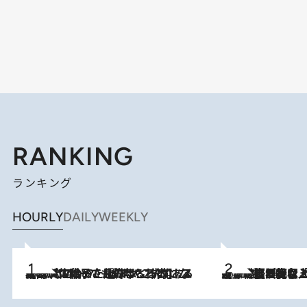
RANKING
ランキング
HOURLY
DAILY
WEEKLY
2026.8.5
【阿川佐和子さんの年とる力】なぜ70代で始めた趣味は“こんなに楽しい”のか？ ピアノ、俳句…スランプに陥っても続けられる“ある秘訣”とは
2026.8.5
【なぜ吉沢亮は「気配を消せる」のか？】興行収入208億の『国宝』を経て挑むミュージカル『ディア・エヴァン・ハンセン』。トップ俳優が舞台上でさらけ出した“孤独”とは