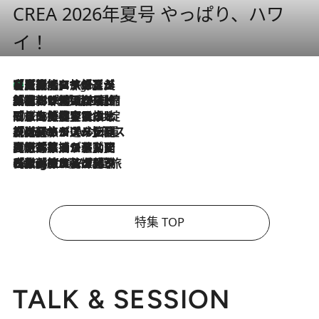
CREA 2026年夏号 やっぱり、ハワ
イ！
【厳選旅コスメ】「多機能アイテムがメイン！」旅好き美容エディターが選んだ夏旅ベストコスメを発表【Mサイズジップ】
8 Hours Ago
2026.8.6
「荷物が増えるほど旅ストレスは増す」美容ジャーナリストがたどり着いた最終結論。“化粧品を劇的に減らす”感動の凝縮美容とは
2026.8.6
「旅先には金髪ウィッグを持参」日本と同じメイクでは損してる!? 美容ジャーナリストが提案する“掟破りの旅美容”とは
2026.8.6
【厳選旅コスメ】「身軽さ＆UV対策重視！」ヘアアーティストshucoが選んだ夏旅ベストコスメを発表【Mサイズジップ】
2026.8.5
【厳選旅コスメ】国内をあちこち移動する河井菜摘が選んだ夏旅ベストコスメ発表！「リラックスアイテムはマスト」【Mサイズジップ】
2026.8.4
【厳選旅コスメ】「紫外線＆乾燥対策しながらメイク感も！」ヘア＆メイクGeorgeが選んだ夏旅ベストコスメを発表！【Mサイズジップ】
特集 TOP
TALK & SESSION