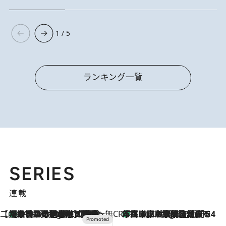
1 / 5
ランキング一覧
SERIES
連載
【CREA×星野リゾート】唯一無二。癒しと発見が待つ場所へ
【トンボの足水浴】ヒノキの香りに包まれて涼感マックス！約13℃の湧水かけ流しを避暑地「星野温泉 トンボの湯」で体験
6 Hours Ago
CREA'S CHOICE
「立川にも歌舞伎があるんだよ」 片岡仁左衛門・市川中車ら豪華座組みで4年目の立川立飛歌舞伎へ
8 Hours Ago