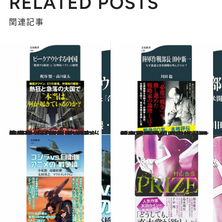
RELATED POSTS
関連記事
2025.1.30
熱狂と急落の大国で“本当は”何が起きているのか？ 『ピークアウトする中国 「殺到する経済」と「合理的バブル」の限界』（梶谷 懐,高口 康太）
カルチャー
2025.1.29
「必敗の戦争」を推し進めた戦略家、田中新一の論理とは 『陸軍作戦部長 田中新一 なぜ参謀は対米開戦を叫んだのか？』（川田 稔）
カルチャー