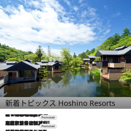
新着トピックス Hoshino Resorts
【トンボの足水浴】ヒノキの香りに包まれて涼感マックス！約13℃の湧水かけ流しを避暑地「星野温泉 トンボの湯」で体験
6 Hours Ago
2026.7.31
【ホテル帰省】という選択肢をOMOが提案。家族とほどよい距離を保つには「昼は実家、夜は気兼ねなくホテルで！」