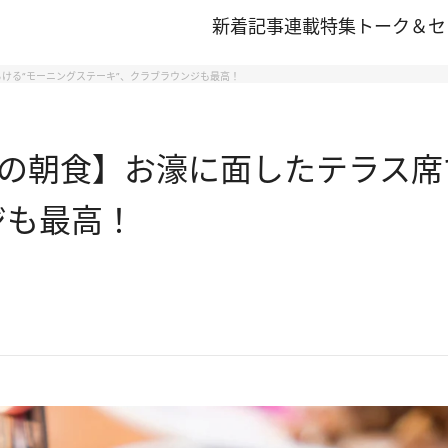
新着記事
連載
特集
トーク＆セ
ける“モーニングステーキ”、クラブラウンジも最高！
の朝食】お濠に面したテラス席
ジも最高！