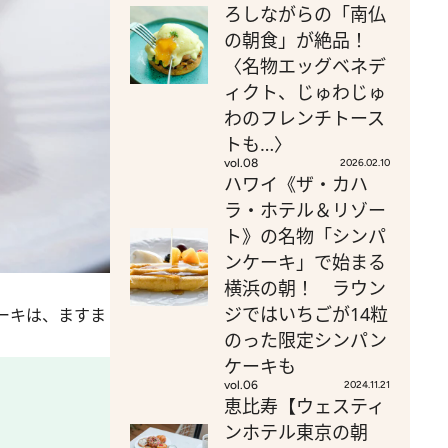
ろしながらの「南仏
の朝食」が絶品！
〈名物エッグベネデ
ィクト、じゅわじゅ
わのフレンチトース
トも…〉
vol.08
2026.02.10
ハワイ《ザ・カハ
ラ・ホテル＆リゾー
ト》の名物「シンパ
ンケーキ」で始まる
横浜の朝！ ラウン
ジではいちごが14粒
ーキは、ますま
のった限定シンパン
ケーキも
vol.06
2024.11.21
恵比寿【ウェスティ
ンホテル東京の朝