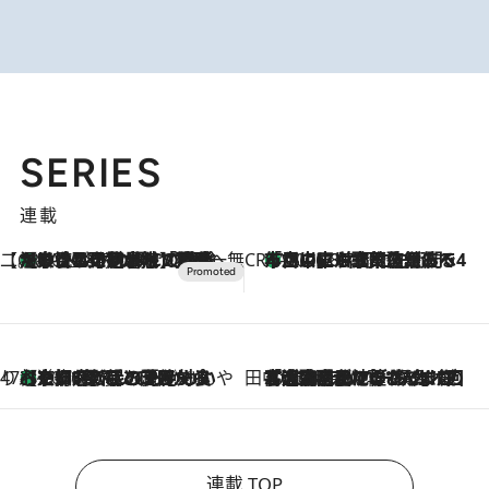
SERIES
連載
【CREA×星野リゾート】唯一無二。癒しと発見が待つ場所へ
【トンボの足水浴】ヒノキの香りに包まれて涼感マックス！約13℃の湧水かけ流しを避暑地「星野温泉 トンボの湯」で体験
2026.8.7
CREA'S CHOICE
「立川にも歌舞伎があるんだよ」 片岡仁左衛門・市川中車ら豪華座組みで4年目の立川立飛歌舞伎へ
2026.8.7
47都道府県の手みやげ ひんやりスイーツで夏を満喫
【京都府】この夏絶対食べたい 冷やしておいしいおやつ3選 ひと口目から心を掴む新緑のテリーヌ
2026.8.7
田中稲の勝手に再ブーム
2026.8.7
「湘南乃風に憧れて」観客大盛上がりの“タオル回し”に、ラッパー顔負けの高速歌唱まで…さだまさし（74）のアグレッシブすぎる現在地
連載 TOP