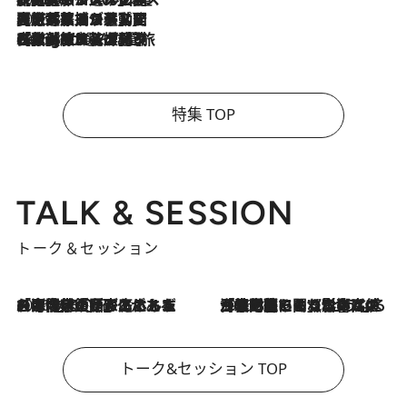
2026.8.5
【厳選旅コスメ】国内をあちこち移動する河井菜摘が選んだ夏旅ベストコスメ発表！「リラックスアイテムはマスト」【Mサイズジップ】
2026.8.4
【厳選旅コスメ】「紫外線＆乾燥対策しながらメイク感も！」ヘア＆メイクGeorgeが選んだ夏旅ベストコスメを発表！【Mサイズジップ】
特集 TOP
TALK & SESSION
トーク＆セッション
2026.8.3
「今後値上げがあるとすれば…」「リスクがあるのは今年の冬」エネルギー専門家が語る、ホルムズ海峡封鎖が家庭にもたらす“ある心配”
2026.8.3
「住宅建てられない…」「サーチャージ料の高値が続いている」ホルムズ海峡封鎖による影響はいつまで続く？《エネルギー専門家に聞く“どうなる日本の暮らし”》
トーク&セッション TOP