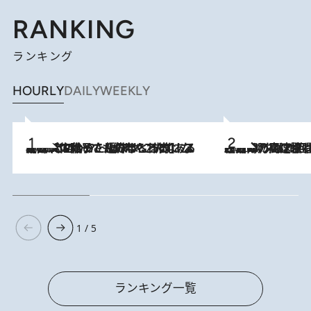
RANKING
ランキング
HOURLY
DAILY
WEEKLY
2026.8.5
【阿川佐和子さんの年とる力】なぜ70代で始めた趣味は“こんなに楽しい”のか？ ピアノ、俳句…スランプに陥っても続けられる“ある秘訣”とは
2026.8.7
「湘南乃風に憧れて」観客大盛上がりの“タオル回し”に、ラッパー顔負けの高速歌唱まで…さだまさし（74）のアグレッシブすぎる現在地
1 / 5
ランキング一覧