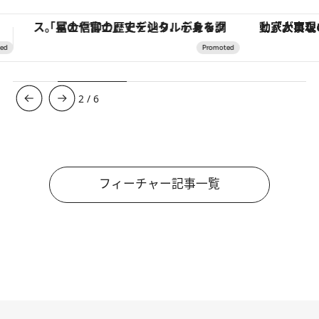
「大事なのは地域の意識を変えること」。ロレックス賞受賞の自然保護活動家が実現させたナイジェリアの自然環境の復活
ヴァシュロン・コンスタンタン
3
/
6
フィーチャー記事一覧