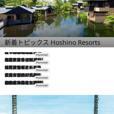
新着トピックス Hoshino Resorts
【トンボの足水浴】ヒノキの香りに包まれて涼感マックス！約13℃の湧水かけ流しを避暑地「星野温泉 トンボの湯」で体験
2026.8.7
2026.7.31
【ホテル帰省】という選択肢をOMOが提案。家族とほどよい距離を保つには「昼は実家、夜は気兼ねなくホテルで！」
2026.7.24
【夏限定ディナーコース】旬を迎える稚鮎や花ズッキーニなどをイタリア・トスカーナの郷土料理の手法で満喫！
2026.7.17
「土佐和ハーブかき氷」がOMO7高知に登場！生姜、山椒、大葉など目にも舌にも涼を呼ぶ郷土の味
2026.7.10
NEW OPEN！【界 草津】名湯の地に誕生。趣の異なる2種の温泉と上州ならではの会席・蕎麦割烹など美食を味わう究極の癒やし旅