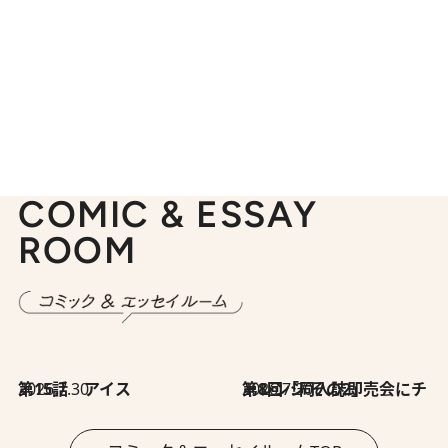
COMIC & ESSAY
ROOM
2026.7.30
第15話 アイス
2026.7.30
第8回「同人誌即売会にチャレンジ その2」