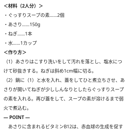
＜材料（2人分）＞
・ぐっすりスープの素……2個
・あさり……150g
・ねぎ……1本
・水……1カップ
＜作り方＞
（1）あさりはこすり洗いをして汚れを落とし、塩水につ
けて砂抜きする。ねぎは斜め1cm幅に切る。
（2）鍋に（1）と水を入れ、蓋をしてひと煮立ちさせ、あ
さりが開いてねぎが少ししんなりとしたらぐっすりスープ
の素を入れる。再び蓋をして、スープの素が溶けるまで弱
火で煮込む。
― POINT ―
あさりに含まれるビタミンB12は、赤血球の生成を促す