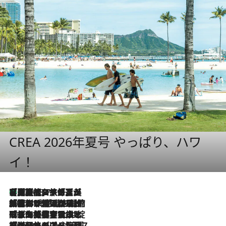
CREA 2026年夏号 やっぱり、ハワ
イ！
【厳選旅コスメ】「多機能アイテムがメイン！」旅好き美容エディターが選んだ夏旅ベストコスメを発表【Mサイズジップ】
2026.8.7
2026.8.6
「荷物が増えるほど旅ストレスは増す」美容ジャーナリストがたどり着いた最終結論。“化粧品を劇的に減らす”感動の凝縮美容とは
2026.8.6
「旅先には金髪ウィッグを持参」日本と同じメイクでは損してる!? 美容ジャーナリストが提案する“掟破りの旅美容”とは
2026.8.6
【厳選旅コスメ】「身軽さ＆UV対策重視！」ヘアアーティストshucoが選んだ夏旅ベストコスメを発表【Mサイズジップ】