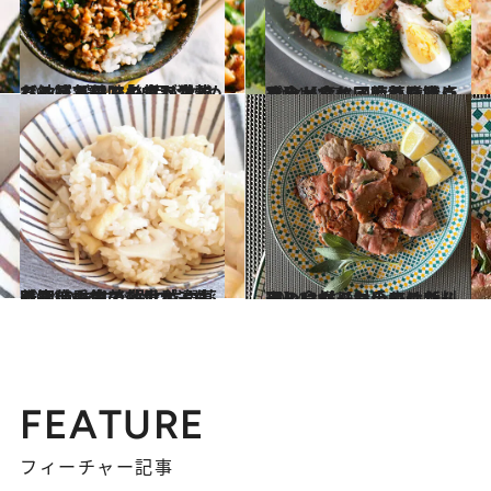
2024.12.13
【納豆ごはんのアレンジレシピ7選】「納豆は炒めると違う美味しさが生まれる」毎日でも食べたくなる技ありアイデア満載
グルメ
2024.12.7
冷えからくる疲れた時こそ食べてケア！毎日摂りたい【疲れ回復薬膳レシピ】と食べる時の注意点
グルメ
2024.11.6
肌寒い季節の救世主・生姜は使い方で効果が違う？ いますぐ役に立つ薬膳知識＆生姜レシピ3選
グルメ
2024.11.29
月のリズムに合わせた料理＆食材【射手座の新月】に作りたいのはサルティンボッカ
占い
FEATURE
フィーチャー記事