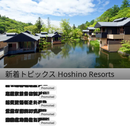
新着トピックス Hoshino Resorts
2026.8.7
【トンボの足水浴】ヒノキの香りに包まれて涼感マックス！約13℃の湧水かけ流しを避暑地「星野温泉 トンボの湯」で体験
2026.7.31
【ホテル帰省】という選択肢をOMOが提案。家族とほどよい距離を保つには「昼は実家、夜は気兼ねなくホテルで！」
2026.7.24
【夏限定ディナーコース】旬を迎える稚鮎や花ズッキーニなどをイタリア・トスカーナの郷土料理の手法で満喫！
2026.7.17
「土佐和ハーブかき氷」がOMO7高知に登場！生姜、山椒、大葉など目にも舌にも涼を呼ぶ郷土の味
2026.7.10
NEW OPEN！【界 草津】名湯の地に誕生。趣の異なる2種の温泉と上州ならではの会席・蕎麦割烹など美食を味わう究極の癒やし旅