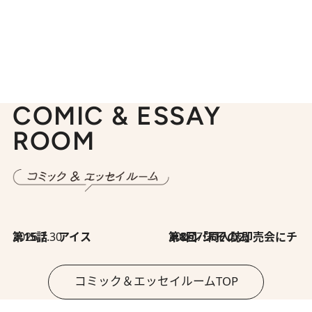
COMIC & ESSAY
ROOM
2026.7.30
第15話 アイス
2026.7.30
第8回「同人誌即売会にチャレンジ その2」
コミック＆エッセイルームTOP