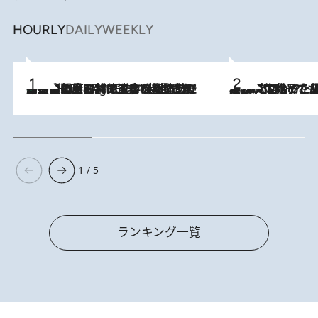
HOURLY
DAILY
WEEKLY
「最後に見られてよかった」上野動物園の東園パンダ舎が解体前に特別公開。8月16日まで延長されたパネル展と共に辿る“半世紀”のパンダ飼育《解体工事の図面あり》
11 Hours Ago
2026.8.5
【阿川佐和子さんの年とる力】なぜ70代で始めた趣味は“こんなに楽しい”のか？ ピアノ、俳句…スランプに陥っても続けられる“ある秘訣”とは
1 / 5
ランキング一覧