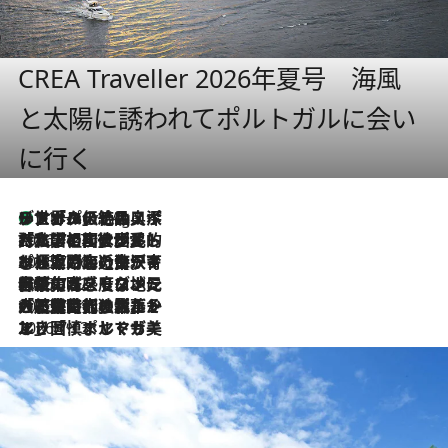
CREA Traveller 2026年夏号 海風
と太陽に誘われてポルトガルに会い
に行く
リスボンの絶品スイーツ「パステル・デ・ナタ」とは？ポルトガル伝統の奥深い世界へ
11 Hours Ago
2026.7.27
「私の祖国はポルトガル語です」国民的詩人フェルナンド・ペソアと、彼が愛した文学の街を歩く
2026.7.26
ポルトガル近海が育む極上の海の幸。キリリと冷えた白ワインと愉しむ、シーフード専門店の贅沢
2026.7.22
伝統の味をモダンに昇華。高感度な地元客が集う、リスボンの最旬ガストロノミー
2026.7.21
大航海時代の栄華から、震災、独裁、そして革命へ。ポルトガル・首都リスボンの石畳に刻まれた「歴史の光と影」
2026.7.13
エッセイ・ヤマザキマリ「慎ましくも美しき国 ポルトガル」