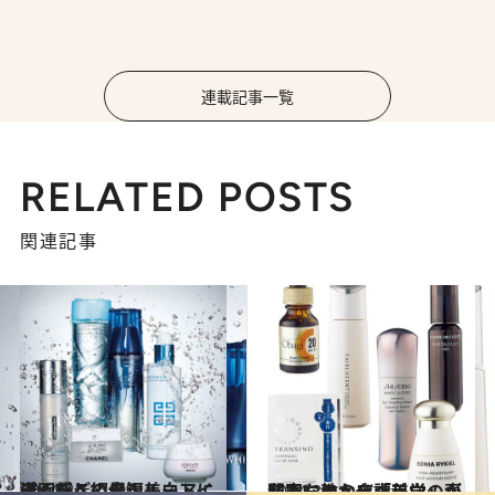
連載記事一覧
RELATED POSTS
関連記事
2014.3.11
透明感への最短ルートに導く新しい保湿美白アイテムをご紹介！
ビューティ＆ヘルス
2014.3.7
私たちになぜ「美白」が必要なのか皮膚科学の専門家に教えを請う
ビューティ＆ヘルス