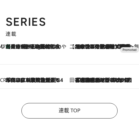
SERIES
連載
47都道府県の手みやげ ひんやりスイーツで夏を満喫
【兵庫県】この夏絶対食べたい 冷やしておいしいおやつ3選 淡路島の恵みをジェラートに集約
11 Hours Ago
【CREA×星野リゾート】唯一無二。癒しと発見が待つ場所へ
2026.8.7
【トンボの足水浴】ヒノキの香りに包まれて涼感マックス！約13℃の湧水かけ流しを避暑地「星野温泉 トンボの湯」で体験
CREA'S CHOICE
2026.8.7
「立川にも歌舞伎があるんだよ」 片岡仁左衛門・市川中車ら豪華座組みで4年目の立川立飛歌舞伎へ
田中稲の勝手に再ブーム
2026.8.7
「湘南乃風に憧れて」観客大盛上がりの“タオル回し”に、ラッパー顔負けの高速歌唱まで…さだまさし（74）のアグレッシブすぎる現在地
連載 TOP