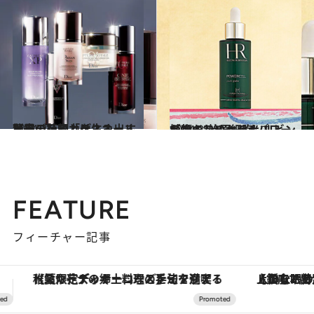
2014.2.27
驚異の植物力を生み出す秘密の花園「ディオール ガーデン」とは？
ビューティ＆ヘルス
2014.3.22
植物の“始原細胞”パワーが頼もしいヘレナ ルビンスタインのセラム
ビューティ＆ヘルス
FEATURE
フィーチャー記事
【銀座で出合う最旬美容】美髪ケアや上質な眠り…セルフケアのアップデートから、特別な名入れギフトまで。大人のための「ReFa GINZA」クルーズ
ヴァシュロン・コンスタンタン