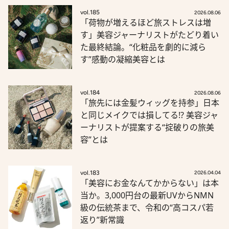
vol.185
2026.08.06
「荷物が増えるほど旅ストレスは増
す」美容ジャーナリストがたどり着い
た最終結論。“化粧品を劇的に減ら
す”感動の凝縮美容とは
vol.184
2026.08.06
「旅先には金髪ウィッグを持参」日本
と同じメイクでは損してる!? 美容ジャ
ーナリストが提案する“掟破りの旅美
容”とは
vol.183
2026.04.04
「美容にお金なんてかからない」は本
当か。3,000円台の最新UVからNMN
級の伝統茶まで、令和の“高コスパ若
返り”新常識