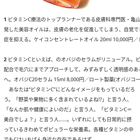
1
ビタミンC療法のトップランナーである皮膚科専門医・亀
発した美容オイルは、皮膚の老化を促進してしまう、自覚で
症を抑える。ケイコンセントレートオイル 20ml 10,000円
2
ビタミンCといえば、のオバジのセラムがリニューアル。ビ
配合で毛穴にまでアプローチして、みずみずしく透明感のあ
へ。オバジC20セラム 15ml 8,000円／ロート製薬(オバジコー
あなたは“ビタミンC”にどんなイメージをもっているだろ
う。「野菜や果物に多く含まれているよね!?」と言う人、
「なんか肌や健康によいのだ」と言う人、「ビタミンC＝
美白でしょ？」と言う人……。いずれにしても日常的に摂
っているきわめてポピュラーな栄養素。各種ビタミンの中
でもCはいちばん身近な存在であるはず。