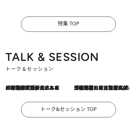
特集 TOP
TALK & SESSION
トーク＆セッション
2026.8.3
「今後値上げがあるとすれば…」「リスクがあるのは今年の冬」エネルギー専門家が語る、ホルムズ海峡封鎖が家庭にもたらす“ある心配”
2026.8.3
「住宅建てられない…」「サーチャージ料の高値が続いている」ホルムズ海峡封鎖による影響はいつまで続く？《エネルギー専門家に聞く“どうなる日本の暮らし”》
トーク&セッション TOP