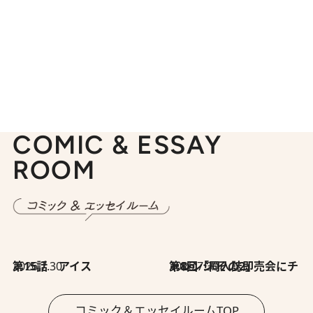
COMIC & ESSAY
ROOM
2026.7.30
第15話 アイス
2026.7.30
第8回「同人誌即売会にチャレンジ その2」
コミック＆エッセイルームTOP