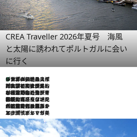
CREA Traveller 2026年夏号 海風
と太陽に誘われてポルトガルに会い
に行く
リスボンの絶品スイーツ「パステル・デ・ナタ」とは？ポルトガル伝統の奥深い世界へ
2026.8.8
2026.7.27
「私の祖国はポルトガル語です」国民的詩人フェルナンド・ペソアと、彼が愛した文学の街を歩く
2026.7.26
ポルトガル近海が育む極上の海の幸。キリリと冷えた白ワインと愉しむ、シーフード専門店の贅沢
2026.7.22
伝統の味をモダンに昇華。高感度な地元客が集う、リスボンの最旬ガストロノミー
2026.7.21
大航海時代の栄華から、震災、独裁、そして革命へ。ポルトガル・首都リスボンの石畳に刻まれた「歴史の光と影」
2026.7.13
エッセイ・ヤマザキマリ「慎ましくも美しき国 ポルトガル」