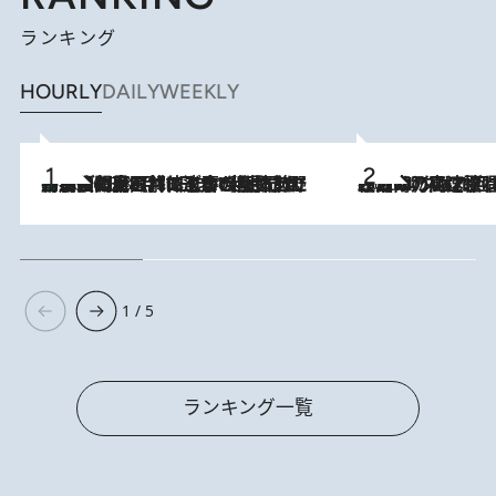
ランキング
HOURLY
DAILY
WEEKLY
「最後に見られてよかった」上野動物園の東園パンダ舎が解体前に特別公開。8月16日まで延長されたパネル展と共に辿る“半世紀”のパンダ飼育《解体工事の図面あり》
2026.8.8
2026.8.7
「湘南乃風に憧れて」観客大盛上がりの“タオル回し”に、ラッパー顔負けの高速歌唱まで…さだまさし（74）のアグレッシブすぎる現在地
1 / 5
ランキング一覧