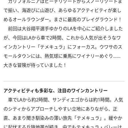
カリフォルニアはビーチリゾートからスノーリゾートま
で揃い、海遊びに山遊び、あらゆるアクティビティが楽し
めるオールラウンダー。まさに最高のプレイグラウンド！
前回は
大谷翔平選手ゆかりのLA
を中心にご紹介しました
が、今回はLAから車で2時間、これから人気が出そうなワ
インカントリー「テメキュラ」にフォーカス。ウワサのス
モールタウンには、熱気球に乗馬にワイナリーめぐり……
大きな冒険が待っていました！
アクティビティも多彩な、注目のワインカントリー
車でLAから約2時間、サンディエゴからは約1時間。人気
のシティからアプローチしやすい立地にありながら、正
直、あまり聞き馴染みの薄い旅先「テメキュラ」。緩やか
に起伏する丘陵地帯が続き、中でもテメキュラ・バレーは