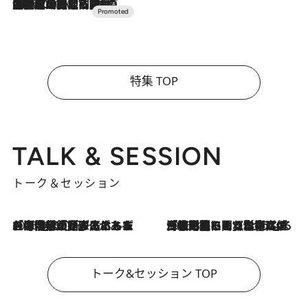
2026.7.10
NEW OPEN！【界 草津】名湯の地に誕生。趣の異なる2種の温泉と上州ならではの会席・蕎麦割烹など美食を味わう究極の癒やし旅
特集 TOP
TALK & SESSION
トーク＆セッション
2026.8.3
「今後値上げがあるとすれば…」「リスクがあるのは今年の冬」エネルギー専門家が語る、ホルムズ海峡封鎖が家庭にもたらす“ある心配”
2026.8.3
「住宅建てられない…」「サーチャージ料の高値が続いている」ホルムズ海峡封鎖による影響はいつまで続く？《エネルギー専門家に聞く“どうなる日本の暮らし”》
トーク&セッション TOP