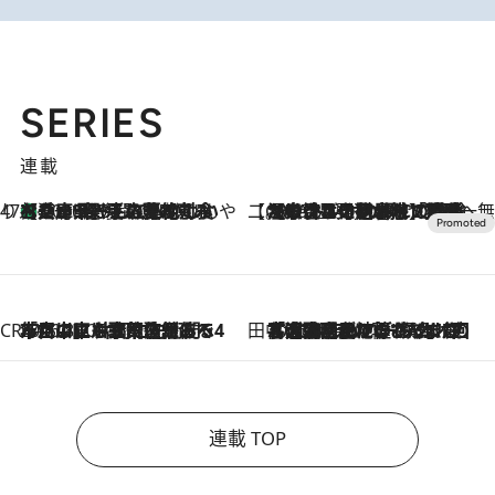
SERIES
連載
47都道府県の手みやげ ひんやりスイーツで夏を満喫
【兵庫県】この夏絶対食べたい 冷やしておいしいおやつ3選 淡路島の恵みをジェラートに集約
2026.8.8
【CREA×星野リゾート】唯一無二。癒しと発見が待つ場所へ
2026.8.7
【トンボの足水浴】ヒノキの香りに包まれて涼感マックス！約13℃の湧水かけ流しを避暑地「星野温泉 トンボの湯」で体験
CREA'S CHOICE
2026.8.7
「立川にも歌舞伎があるんだよ」 片岡仁左衛門・市川中車ら豪華座組みで4年目の立川立飛歌舞伎へ
田中稲の勝手に再ブーム
2026.8.7
「湘南乃風に憧れて」観客大盛上がりの“タオル回し”に、ラッパー顔負けの高速歌唱まで…さだまさし（74）のアグレッシブすぎる現在地
連載 TOP