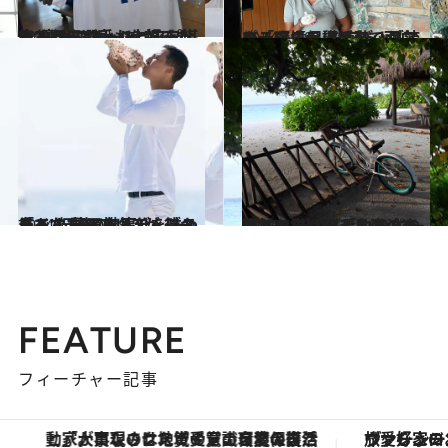
2024.7.13
大谷翔平選手も大好きなハンバーガー ショップで“裏メニュー”を頼みたい！ カリフォルニアを堪能する6スポット
旅＆お出かけ
2024.6.29
キーワードは“アート”。パティーナ モルディブ流の「環境保護活動」がアーティスティックで面白い！
旅＆お出かけ
2024.6.15
「あなたのアリス・ミーハです」 王族気分を味わえる“伝説の執事”が 待つ島へ！ 夢のモルディブステイ
旅＆お出かけ
2024.6.1
誰もいない無人島に泊まってみたい！ 手つかずの自然を堪能できる南の楽園 モルディブ「コモ マーリフシ」
旅＆お出かけ
FEATURE
フィーチャー記事
「大事なのは地域の意識を変えること」。ロレックス賞受賞の自然保護活動家が実現させたナイジェリアの自然環境の復活
ヴァシュロン・コンスタンタン