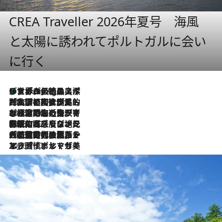
CREA Traveller 2026年夏号 海風
と太陽に誘われてポルトガルに会い
に行く
リスボンの絶品スイーツ「パステル・デ・ナタ」とは？ポルトガル伝統の奥深い世界へ
1 Hour Ago
2026.7.27
「私の祖国はポルトガル語です」国民的詩人フェルナンド・ペソアと、彼が愛した文学の街を歩く
2026.7.26
ポルトガル近海が育む極上の海の幸。キリリと冷えた白ワインと愉しむ、シーフード専門店の贅沢
2026.7.22
伝統の味をモダンに昇華。高感度な地元客が集う、リスボンの最旬ガストロノミー
2026.7.21
大航海時代の栄華から、震災、独裁、そして革命へ。ポルトガル・首都リスボンの石畳に刻まれた「歴史の光と影」
2026.7.13
エッセイ・ヤマザキマリ「慎ましくも美しき国 ポルトガル」