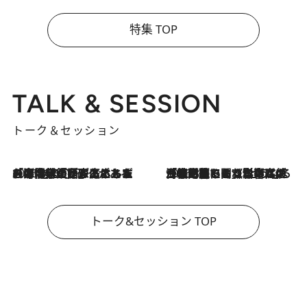
特集 TOP
TALK & SESSION
トーク＆セッション
2026.8.3
「今後値上げがあるとすれば…」「リスクがあるのは今年の冬」エネルギー専門家が語る、ホルムズ海峡封鎖が家庭にもたらす“ある心配”
2026.8.3
「住宅建てられない…」「サーチャージ料の高値が続いている」ホルムズ海峡封鎖による影響はいつまで続く？《エネルギー専門家に聞く“どうなる日本の暮らし”》
トーク&セッション TOP