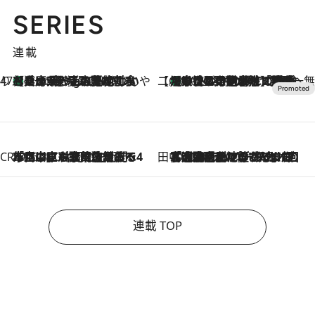
SERIES
連載
47都道府県の手みやげ ひんやりスイーツで夏を満喫
【兵庫県】この夏絶対食べたい 冷やしておいしいおやつ3選 淡路島の恵みをジェラートに集約
1 Hour Ago
【CREA×星野リゾート】唯一無二。癒しと発見が待つ場所へ
【トンボの足水浴】ヒノキの香りに包まれて涼感マックス！約13℃の湧水かけ流しを避暑地「星野温泉 トンボの湯」で体験
2026.8.7
CREA'S CHOICE
2026.8.7
「立川にも歌舞伎があるんだよ」 片岡仁左衛門・市川中車ら豪華座組みで4年目の立川立飛歌舞伎へ
田中稲の勝手に再ブーム
2026.8.7
「湘南乃風に憧れて」観客大盛上がりの“タオル回し”に、ラッパー顔負けの高速歌唱まで…さだまさし（74）のアグレッシブすぎる現在地
連載 TOP