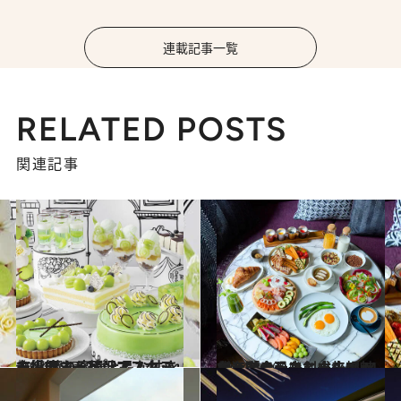
連載記事一覧
RELATED POSTS
関連記事
2024.8.27
主役はシャインマスカット！ 薫り高く上品な甘さを堪能する贅沢アフタヌーンティー3選
旅＆お出かけ
2024.8.20
北海道の過去と未来の魅力を融合したニューフェイス「ホテル創成札幌 Mギャラリーコレクション」
旅＆お出かけ