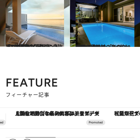
2024.5.10
コンセプトは“大人の息抜き” 竹富島を望むコンドミニアムリゾート 「VIVOVIVA 石垣島」
旅＆お出かけ
2024.3.26
沖縄・恩納村の森の中に佇む スモール・ラグジュアリーホテル 「Homm Stay Yumiha Okinawa」
旅＆お出かけ
FEATURE
フィーチャー記事
【夏限定ディナーコース】旬を迎える稚鮎や花ズッキーニなどをイタリア・トスカーナの郷土料理の手法で満喫！
ヴァシュロン・コンスタンタン