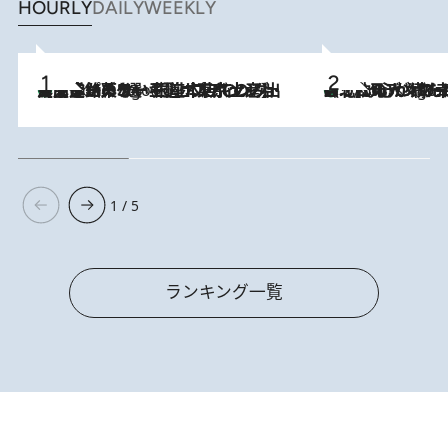
HOURLY
DAILY
WEEKLY
【間違いのない王道・東京土産】資生堂パーラー 銀座本店でのみ出会える銘菓5選《極上プディング・濃厚チーズケーキ・ボンボンショコラほか》
2 Hours Ago
《北欧の人々の幸福度が高いのは…》元デンマーク親善大使が出会った“心が満たされる暮らし”「いいかげんにヒュッゲしなさい！」
2 Hours Ago
1 / 5
ランキング一覧