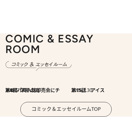
COMIC & ESSAY
ROOM
2026.7.30
第8回「同人誌即売会にチャレンジ その2」
2026.7.30
第15話 アイス
コミック＆エッセイルームTOP