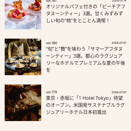
vol.181
2026.07.14
オリジナルパフェ付きの「ピーチアフ
タヌーンティー」3選。甘くみずみず
しい旬の“桃”をとことん満喫！
vol.180
2026.07.07
“旬”と“贅”を味わう「サマーアフタヌ
ーンティー」3選。都心のラグジュア
リーなホテルでプレミアムな夏の午後
を
vol.179
2026.07.07
東京・赤坂に「1 Hotel Tokyo」待望
のオープン。米国発サステナブルラグ
ジュアリーホテル日本初進出