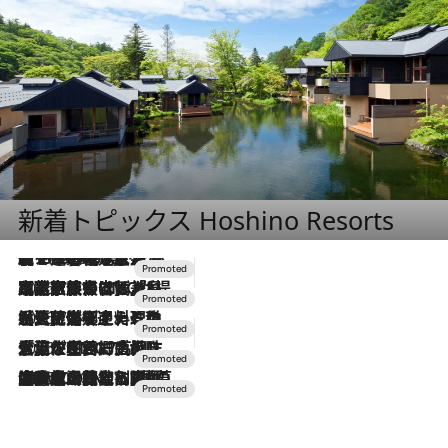
新着トピックス Hoshino Resorts
【トンボの足水浴】ヒノキの香りに包まれて涼感マックス！約13℃の湧水かけ流しを避暑地「星野温泉 トンボの湯」で体験
2026.8.7
2026.7.31
【ホテル帰省】という選択肢をOMOが提案。家族とほどよい距離を保つには「昼は実家、夜は気兼ねなくホテルで！」
2026.7.24
【夏限定ディナーコース】旬を迎える稚鮎や花ズッキーニなどをイタリア・トスカーナの郷土料理の手法で満喫！
2026.7.17
「土佐和ハーブかき氷」がOMO7高知に登場！生姜、山椒、大葉など目にも舌にも涼を呼ぶ郷土の味
2026.7.10
NEW OPEN！【界 草津】名湯の地に誕生。趣の異なる2種の温泉と上州ならではの会席・蕎麦割烹など美食を味わう究極の癒やし旅