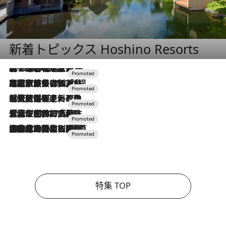
新着トピックス Hoshino Resorts
2026.8.7
【トンボの足水浴】ヒノキの香りに包まれて涼感マックス！約13℃の湧水かけ流しを避暑地「星野温泉 トンボの湯」で体験
2026.7.31
【ホテル帰省】という選択肢をOMOが提案。家族とほどよい距離を保つには「昼は実家、夜は気兼ねなくホテルで！」
2026.7.24
【夏限定ディナーコース】旬を迎える稚鮎や花ズッキーニなどをイタリア・トスカーナの郷土料理の手法で満喫！
2026.7.17
「土佐和ハーブかき氷」がOMO7高知に登場！生姜、山椒、大葉など目にも舌にも涼を呼ぶ郷土の味
2026.7.10
NEW OPEN！【界 草津】名湯の地に誕生。趣の異なる2種の温泉と上州ならではの会席・蕎麦割烹など美食を味わう究極の癒やし旅
特集 TOP