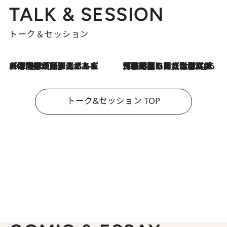
TALK & SESSION
トーク＆セッション
2026.8.3
「今後値上げがあるとすれば…」「リスクがあるのは今年の冬」エネルギー専門家が語る、ホルムズ海峡封鎖が家庭にもたらす“ある心配”
2026.8.3
「住宅建てられない…」「サーチャージ料の高値が続いている」ホルムズ海峡封鎖による影響はいつまで続く？《エネルギー専門家に聞く“どうなる日本の暮らし”》
トーク&セッション TOP