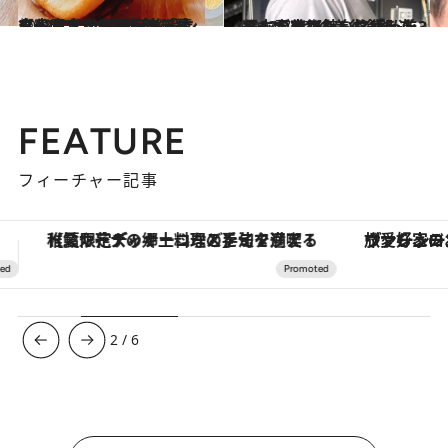
2024.7.27
【#2】5つの美術館を巡る、青森アート旅へ「青森公立大学 国際芸術センター青森」に行ったら立ち寄りたいスポット3選
旅＆お出かけ
2024.7.27
【#3】5つの美術館を巡る、青森アート旅「弘前れんが美術館」に行ったら立ち寄りたいスポット3選
旅＆お出かけ
FEATURE
フィーチャー記事
ヴァシュロン・コンスタンタン「オーヴァーシーズ・オートマティック」。旅愛好家のお気に入りコレクションから、ジェンダーレスな新作が登場
【銀座で出合う最旬美容】美髪ケアや上質な眠
3
/
6