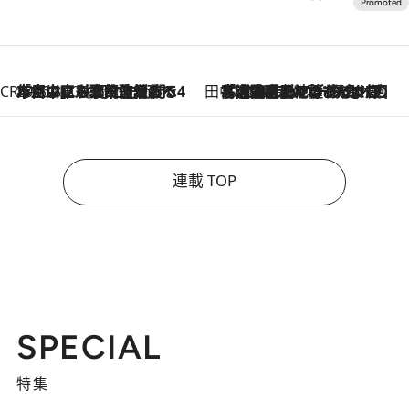
CREA'S CHOICE
2026.8.7
「立川にも歌舞伎があるんだよ」 片岡仁左衛門・市川中車ら豪華座組みで4年目の立川立飛歌舞伎へ
田中稲の勝手に再ブーム
2026.8.7
「湘南乃風に憧れて」観客大盛上がりの“タオル回し”に、ラッパー顔負けの高速歌唱まで…さだまさし（74）のアグレッシブすぎる現在地
連載 TOP
SPECIAL
特集