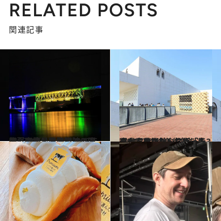
RELATED POSTS
関連記事
2023.8.3
【夏の絶景画像】2023年版 東北・北海道エリアの夏の絶景＆風物詩の画像（70点）
旅＆お出かけ
2024.7.17
【#1】5つの美術館を巡る、青森アート旅へ「青森県立美術館」に行ったら立ち寄りたいスポット3選
旅＆お出かけ