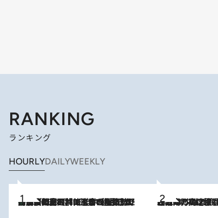
RANKING
ランキング
HOURLY
DAILY
WEEKLY
「最後に見られてよかった」上野動物園の東園パンダ舎が解体前に特別公開。8月16日まで延長されたパネル展と共に辿る“半世紀”のパンダ飼育《解体工事の図面あり》
2026.8.8
2026.8.7
「湘南乃風に憧れて」観客大盛上がりの“タオル回し”に、ラッパー顔負けの高速歌唱まで…さだまさし（74）のアグレッシブすぎる現在地