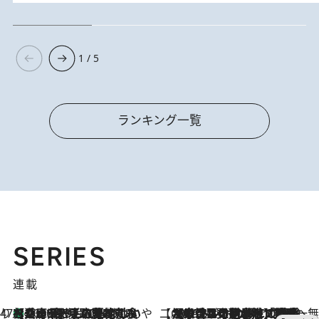
1 / 5
ランキング一覧
SERIES
連載
47都道府県の手みやげ ひんやりスイーツで夏を満喫
【兵庫県】この夏絶対食べたい 冷やしておいしいおやつ3選 淡路島の恵みをジェラートに集約
2026.8.8
【CREA×星野リゾート】唯一無二。癒しと発見が待つ場所へ
2026.8.7
【トンボの足水浴】ヒノキの香りに包まれて涼感マックス！約13℃の湧水かけ流しを避暑地「星野温泉 トンボの湯」で体験