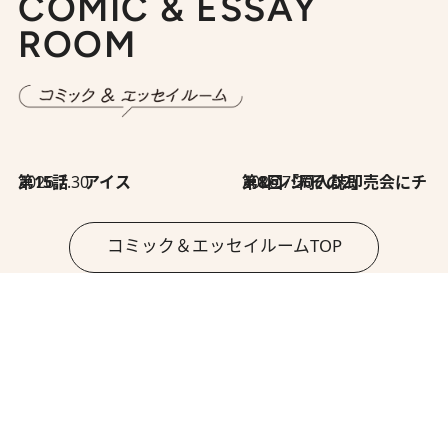
COMIC & ESSAY
ROOM
2026.7.30
第15話 アイス
2026.7.30
第8回「同人誌即売会にチャレンジ その2」
コミック＆エッセイルームTOP