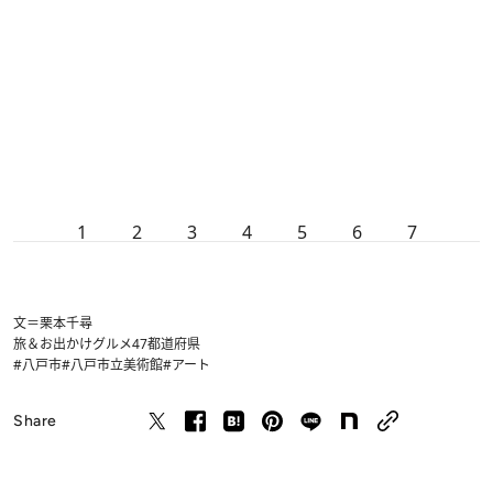
1
2
3
4
5
6
7
文＝栗本千尋
旅＆お出かけ
グルメ
47都道府県
#八戸市
#八戸市立美術館
#アート
Share