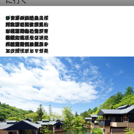
に行く
リスボンの絶品スイーツ「パステル・デ・ナタ」とは？ポルトガル伝統の奥深い世界へ
2026.8.8
2026.7.27
「私の祖国はポルトガル語です」国民的詩人フェルナンド・ペソアと、彼が愛した文学の街を歩く
2026.7.26
ポルトガル近海が育む極上の海の幸。キリリと冷えた白ワインと愉しむ、シーフード専門店の贅沢
2026.7.22
伝統の味をモダンに昇華。高感度な地元客が集う、リスボンの最旬ガストロノミー
2026.7.21
大航海時代の栄華から、震災、独裁、そして革命へ。ポルトガル・首都リスボンの石畳に刻まれた「歴史の光と影」
2026.7.13
エッセイ・ヤマザキマリ「慎ましくも美しき国 ポルトガル」