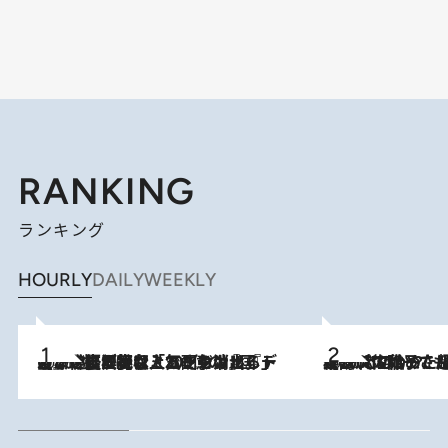
RANKING
ランキング
HOURLY
DAILY
WEEKLY
2026.8.5
【なぜ吉沢亮は「気配を消せる」のか？】興行収入208億の『国宝』を経て挑むミュージカル『ディア・エヴァン・ハンセン』。トップ俳優が舞台上でさらけ出した“孤独”とは
2026.8.5
【阿川佐和子さんの年とる力】なぜ70代で始めた趣味は“こんなに楽しい”のか？ ピアノ、俳句…スランプに陥っても続けられる“ある秘訣”とは