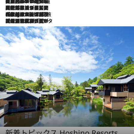
【厳選旅コスメ】「身軽さ＆UV対策重視！」ヘアアーティストshucoが選んだ夏旅ベストコスメを発表【Mサイズジップ】
10 Hours Ago
2026.8.5
【厳選旅コスメ】国内をあちこち移動する河井菜摘が選んだ夏旅ベストコスメ発表！「リラックスアイテムはマスト」【Mサイズジップ】
2026.8.4
【厳選旅コスメ】「紫外線＆乾燥対策しながらメイク感も！」ヘア＆メイクGeorgeが選んだ夏旅ベストコスメを発表！【Mサイズジップ】
2026.8.3
【厳選旅コスメ】「保湿もタイパ重視！」“サウナ好き”タレント清水みさとが愛用する夏旅ベストコスメを発表！【Mサイズジップ】
新着トピックス Hoshino Resorts