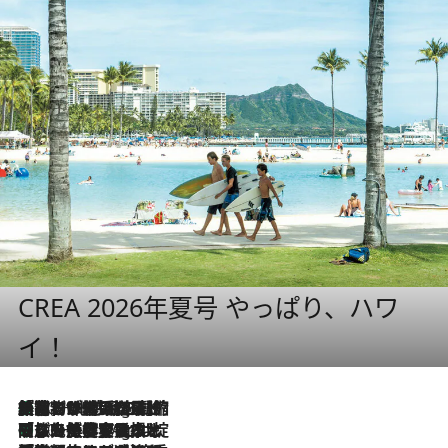
CREA 2026年夏号 やっぱり、ハワ
イ！
「荷物が増えるほど旅ストレスは増す」美容ジャーナリストがたどり着いた最終結論。“化粧品を劇的に減らす”感動の凝縮美容とは
10 Hours Ago
「旅先には金髪ウィッグを持参」日本と同じメイクでは損してる!? 美容ジャーナリストが提案する“掟破りの旅美容”とは
10 Hours Ago