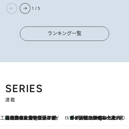
1 / 5
ランキング一覧
SERIES
連載
工藤まやのおもてなしハワイ
【ハワイ土産】ローカルの絶大な支持で復活！ 絶品の幻クッキー《元ファンの日本人女性が受け継いだ名店》
10 Hours Ago
ハワイ賢者 リサのお気に入りリスト
あの伝説の限定トートも！ リニューアルした「ディーン＆デルーカ ハワイ」で必須のお土産8選
10 Hours Ago