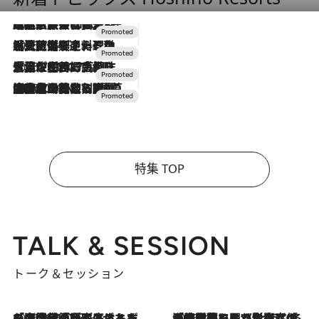
2026.7.31
【ホテル帰省】という選択肢をOMOが提案。家族とほどよい距離を保つには「昼は実家、夜は気兼ねなくホテルで！」
2026.7.24
【夏限定ディナーコース】旬を迎える稚鮎や花ズッキーニなどをイタリア・トスカーナの郷土料理の手法で満喫！
2026.7.17
「土佐和ハーブかき氷」がOMO7高知に登場！生姜、山椒、大葉など目にも舌にも涼を呼ぶ郷土の味
2026.7.10
NEW OPEN！【界 草津】名湯の地に誕生。趣の異なる2種の温泉と上州ならではの会席・蕎麦割烹など美食を味わう究極の癒やし旅
特集 TOP
TALK & SESSION
トーク＆セッション
2026.8.3
「今後値上げがあるとすれば…」「リスクがあるのは今年の冬」エネルギー専門家が語る、ホルムズ海峡封鎖が家庭にもたらす“ある心配”
2026.8.3
「住宅建てられない…」「サーチャージ料の高値が続いている」ホルムズ海峡封鎖による影響はいつまで続く？《エネルギー専門家に聞く“どうなる日本の暮らし”》