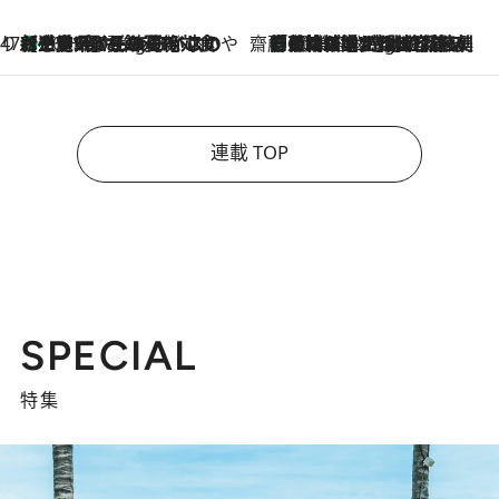
47都道府県の手みやげ ひんやりスイーツで夏を満喫
【三重県】この夏絶対食べたい 冷やしておいしいおやつ3選 お餅×アイスの新感覚スイーツ
10 Hours Ago
齋藤 薫 美容脳ルネサンス
「荷物が増えるほど旅ストレスは増す」美容ジャーナリストがたどり着いた最終結論。“化粧品を劇的に減らす”感動の凝縮美容とは
10 Hours Ago
連載 TOP
SPECIAL
特集