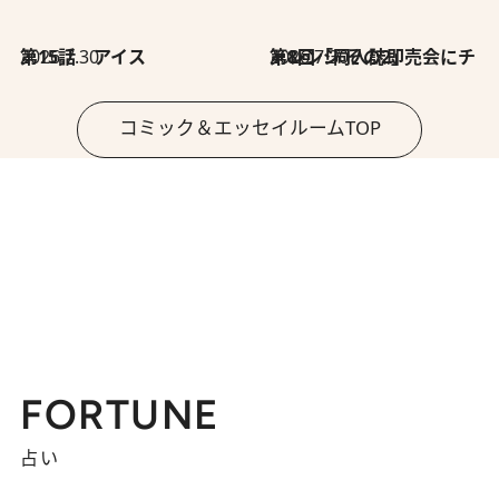
2026.7.30
第15話 アイス
2026.7.30
第8回「同人誌即売会にチャレンジ その2」
コミック＆エッセイルームTOP
FORTUNE
占い