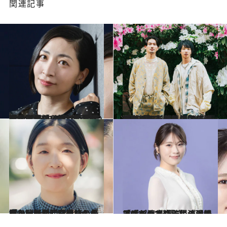
関連記事
2024.7.24
【はじめから読む】「澪を大人目線で守ってあげたくなる 」 アニメ『下の階には澪がいる』坂本真綾が 語る主人公の“不思議な”バランス
カルチャー
2024.7.17
「植ちゃんの芝居は伝達の力がすごい」松田凌が舞台『刀剣乱舞』で共演した植田圭輔との“化学反応”を語る
カルチャー
2024.7.14
「かわいいし面白いから楽しい時間」三姉妹の長女を演じた江口のりこが語る、魅力的な家族のエピソード
コミック ＆ エッセイ
2024.7.12
「ホラーとバラエティはすごく似ている」『あのコはだぁれ？』主演渋谷凪咲が清水崇監督の現場で感じた“緊張感”
カルチャー