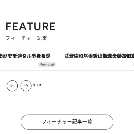
FEATURE
フィーチャー記事
「土佐和ハーブかき氷」がOMO7高知に登場！生姜、山椒、大葉など目にも舌にも涼を呼ぶ郷土の味
ヴァシュロン・コンスタンタン
3
/
5
フィーチャー記事一覧