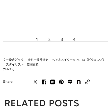
1
2
3
4
文＝ゆきどっぐ 撮影＝釜谷洋史 ヘア＆メイク＝MIZUHO（ビタミンズ）
スタイリスト＝岩渕真希
カルチャー
Share
RELATED POSTS