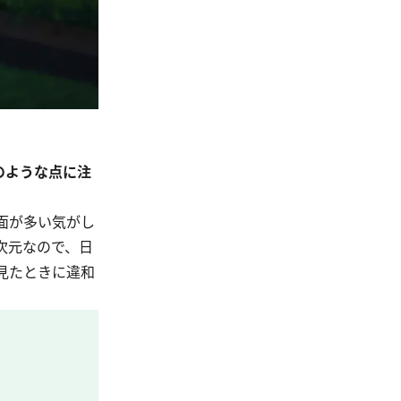
のような点に注
面が多い気がし
次元なので、日
見たときに違和