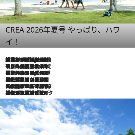
CREA 2026年夏号 やっぱり、ハワ
イ！
「荷物が増えるほど旅ストレスは増す」美容ジャーナリストがたどり着いた最終結論。“化粧品を劇的に減らす”感動の凝縮美容とは
5 Hours Ago
「旅先には金髪ウィッグを持参」日本と同じメイクでは損してる!? 美容ジャーナリストが提案する“掟破りの旅美容”とは
5 Hours Ago
【厳選旅コスメ】「身軽さ＆UV対策重視！」ヘアアーティストshucoが選んだ夏旅ベストコスメを発表【Mサイズジップ】
5 Hours Ago
2026.8.5
【厳選旅コスメ】国内をあちこち移動する河井菜摘が選んだ夏旅ベストコスメ発表！「リラックスアイテムはマスト」【Mサイズジップ】
2026.8.4
【厳選旅コスメ】「紫外線＆乾燥対策しながらメイク感も！」ヘア＆メイクGeorgeが選んだ夏旅ベストコスメを発表！【Mサイズジップ】
2026.8.3
【厳選旅コスメ】「保湿もタイパ重視！」“サウナ好き”タレント清水みさとが愛用する夏旅ベストコスメを発表！【Mサイズジップ】