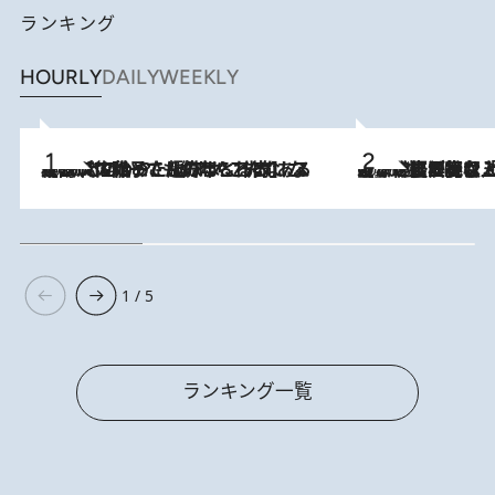
ランキング
HOURLY
DAILY
WEEKLY
2026.8.5
【阿川佐和子さんの年とる力】なぜ70代で始めた趣味は“こんなに楽しい”のか？ ピアノ、俳句…スランプに陥っても続けられる“ある秘訣”とは
2026.8.5
【なぜ吉沢亮は「気配を消せる」のか？】興行収入208億の『国宝』を経て挑むミュージカル『ディア・エヴァン・ハンセン』。トップ俳優が舞台上でさらけ出した“孤独”とは
1 / 5
ランキング一覧