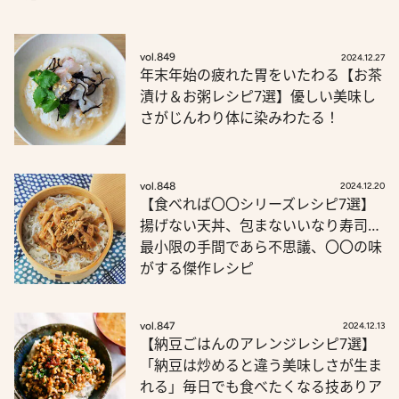
vol.849
2024.12.27
年末年始の疲れた胃をいたわる【お茶
漬け＆お粥レシピ7選】優しい美味し
さがじんわり体に染みわたる！
vol.848
2024.12.20
【食べれば〇〇シリーズレシピ7選】
揚げない天丼、包まないいなり寿司…
最小限の手間であら不思議、〇〇の味
がする傑作レシピ
vol.847
2024.12.13
【納豆ごはんのアレンジレシピ7選】
「納豆は炒めると違う美味しさが生ま
れる」毎日でも食べたくなる技ありア