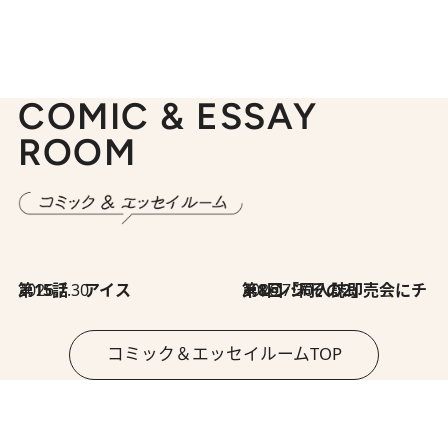
COMIC & ESSAY
ROOM
2026.7.30
第15話 アイス
2026.7.30
第8回「同人誌即売会にチャレンジ その2」
コミック＆エッセイルームTOP