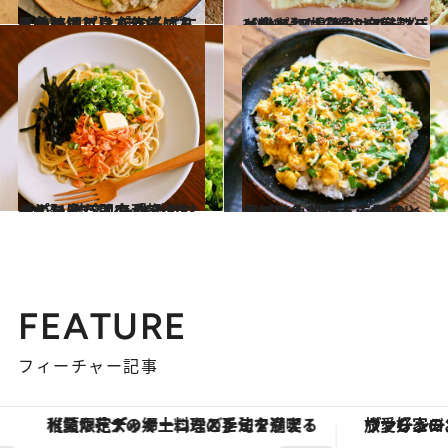
2024.5.31
【魚の切り身で作るごちそうレシピ】 鮭のムニエルのっけアスパラごはん ほぐしてごはんと絡めると美味！
グルメ
2024.1.20
【食べれば〇〇シリーズレシピ】 揚げない“鮭フライ”トースト 鮭に自家製パン粉をかけるだけ！
グルメ
2023.11.12
【ごちそう即席パスタレシピ】 鮭フレーク×バターのっけパスタ 味付けはめんつゆだけで手軽！
グルメ
2024.5.11
【ごはんが止まらないレシピ】 しらすにら玉のっけごはん 白だしを使うと食材の色がくっきり
グルメ
FEATURE
フィーチャー記事
【夏限定ディナーコース】旬を迎える稚鮎や花ズッキーニなどをイタリア・トスカーナの郷土料理の手法で満喫！
ヴァシュロン・コンスタンタン