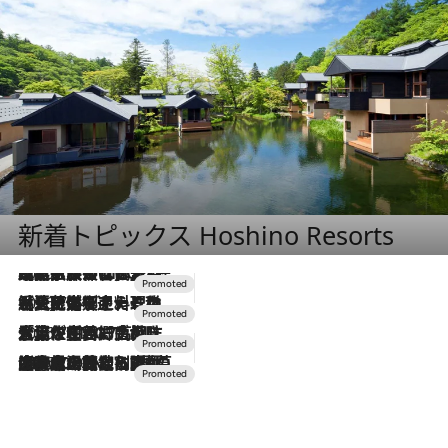
新着トピックス Hoshino Resorts
2026.7.31
【ホテル帰省】という選択肢をOMOが提案。家族とほどよい距離を保つには「昼は実家、夜は気兼ねなくホテルで！」
2026.7.24
【夏限定ディナーコース】旬を迎える稚鮎や花ズッキーニなどをイタリア・トスカーナの郷土料理の手法で満喫！
2026.7.17
「土佐和ハーブかき氷」がOMO7高知に登場！生姜、山椒、大葉など目にも舌にも涼を呼ぶ郷土の味
2026.7.10
NEW OPEN！【界 草津】名湯の地に誕生。趣の異なる2種の温泉と上州ならではの会席・蕎麦割烹など美食を味わう究極の癒やし旅