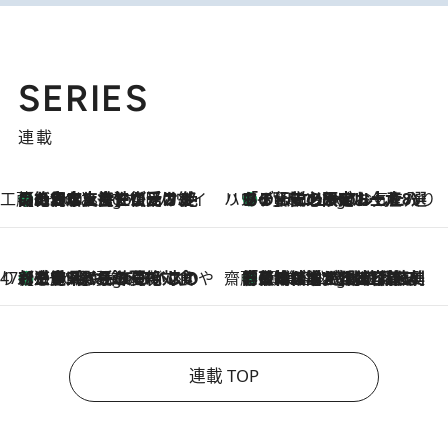
SERIES
連載
工藤まやのおもてなしハワイ
【ハワイ土産】ローカルの絶大な支持で復活！ 絶品の幻クッキー《元ファンの日本人女性が受け継いだ名店》
5 Hours Ago
ハワイ賢者 リサのお気に入りリスト
あの伝説の限定トートも！ リニューアルした「ディーン＆デルーカ ハワイ」で必須のお土産8選
5 Hours Ago
47都道府県の手みやげ ひんやりスイーツで夏を満喫
【三重県】この夏絶対食べたい 冷やしておいしいおやつ3選 お餅×アイスの新感覚スイーツ
5 Hours Ago
齋藤 薫 美容脳ルネサンス
「荷物が増えるほど旅ストレスは増す」美容ジャーナリストがたどり着いた最終結論。“化粧品を劇的に減らす”感動の凝縮美容とは
5 Hours Ago
連載 TOP