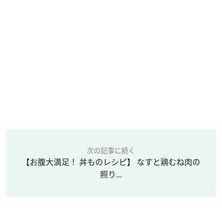
次の記事に続く
【お腹大満足！ 丼ものレシピ】 なすと鶏むね肉の
照り...