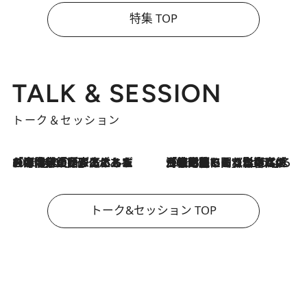
特集 TOP
TALK & SESSION
トーク＆セッション
2026.8.3
「今後値上げがあるとすれば…」「リスクがあるのは今年の冬」エネルギー専門家が語る、ホルムズ海峡封鎖が家庭にもたらす“ある心配”
2026.8.3
「住宅建てられない…」「サーチャージ料の高値が続いている」ホルムズ海峡封鎖による影響はいつまで続く？《エネルギー専門家に聞く“どうなる日本の暮らし”》
トーク&セッション TOP