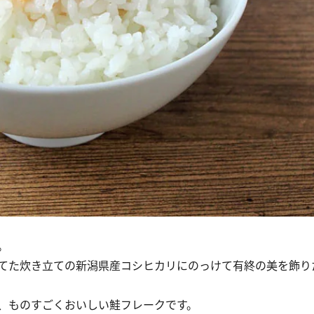
。
てた炊き立ての新潟県産コシヒカリにのっけて有終の美を飾り
、ものすごくおいしい鮭フレークです。