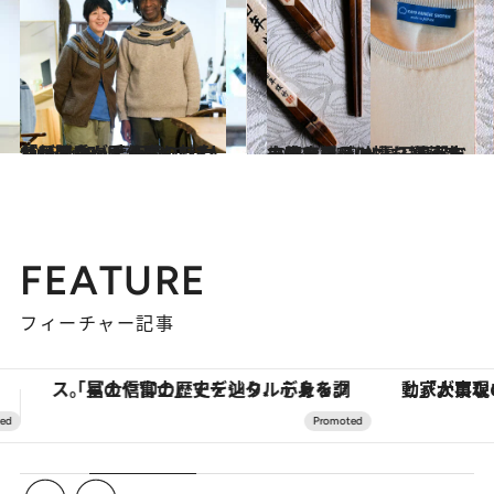
2023.1.21
使い勝手が悪くても、それが面白い 高円寺「Mogi Folk Art」で 2人が伝えたい手仕事の魅力とは？
ライフスタイル
2023.10.5
自給率ほぼ0%一石を投じる作り手 奥出雲・雲南市で国産コットンを 使ったニット製品に挑む加藤完一商店
旅＆お出かけ
FEATURE
フィーチャー記事
「大事なのは地域の意識を変えること」。ロレックス賞受賞の自然保護活動家が実現させたナイジェリアの自然環境の復活
ヴァシュロン・コンスタンタン