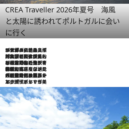
CREA Traveller 2026年夏号 海風
と太陽に誘われてポルトガルに会い
に行く
2026.8.8
リスボンの絶品スイーツ「パステル・デ・ナタ」とは？ポルトガル伝統の奥深い世界へ
2026.7.27
「私の祖国はポルトガル語です」国民的詩人フェルナンド・ペソアと、彼が愛した文学の街を歩く
2026.7.26
ポルトガル近海が育む極上の海の幸。キリリと冷えた白ワインと愉しむ、シーフード専門店の贅沢
2026.7.22
伝統の味をモダンに昇華。高感度な地元客が集う、リスボンの最旬ガストロノミー
2026.7.21
大航海時代の栄華から、震災、独裁、そして革命へ。ポルトガル・首都リスボンの石畳に刻まれた「歴史の光と影」
2026.7.13
エッセイ・ヤマザキマリ「慎ましくも美しき国 ポルトガル」