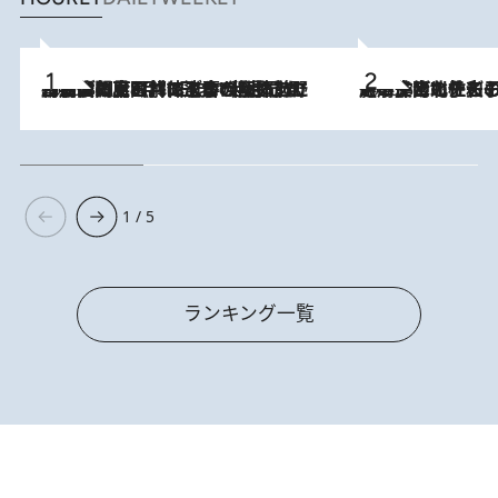
2026.8.8
「最後に見られてよかった」上野動物園の東園パンダ舎が解体前に特別公開。8月16日まで延長されたパネル展と共に辿る“半世紀”のパンダ飼育《解体工事の図面あり》
2026.8.3
《「文士の子ども被害者の会」発足！》阿川佐和子（72）が語る遠藤周作に北杜夫、劇作家・矢代静一の子どもたちの“文豪プライベート事件簿”
1 / 5
ランキング一覧