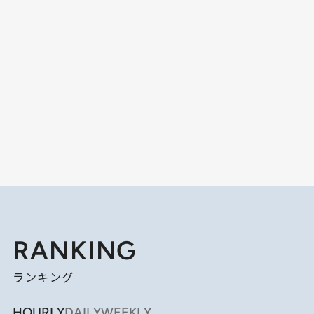
RANKING
ランキング
HOURLY
DAILY
WEEKLY