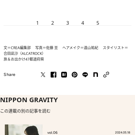
1
2
3
4
5
文＝CREA編集部 写真＝佐藤 亘 ヘアメイク＝遠山祐紀 スタイリスト＝
合田凪沙（ALCATROCK）
旅＆お出かけ
47都道府県
Share
NIPPON GRAVITY
この連載の別の記事を読む
vol.06
2024.05.18