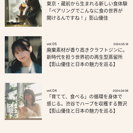
東京・蔵前から生まれる新しい食体験
「ペアリングでこんなに食の世界が
開けるんですね！」影山優佳
vol.05
2024.05.18
廃棄素材が香り高きクラフトジンに。
新時代を担う世界初の再生型蒸留所
【影山優佳と日本の魅力を巡る】
vol.04
2024.04.08
「育てて、食べる」の循環を身体で
感じる。渋谷でハーブを収穫する贅沢
【影山優佳と日本の魅力を巡る】