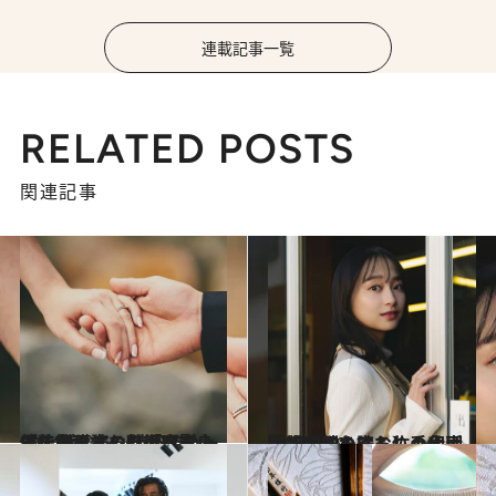
連載記事一覧
RELATED POSTS
関連記事
2024.2.24
【後篇も読む】「育てて、食べる」の循環を身体で 感じる。渋谷でハーブを収穫する贅沢【影山優佳と日本の魅力を巡る】
ビューティ＆ヘルス
2024.1.19
【第一回を読む】手仕事を感じるぬくもりの印刷 活版印刷を守る佐々木活字店を訪ねて
旅＆お出かけ