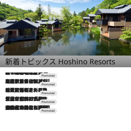
新着トピックス Hoshino Resorts
2026.8.7
【トンボの足水浴】ヒノキの香りに包まれて涼感マックス！約13℃の湧水かけ流しを避暑地「星野温泉 トンボの湯」で体験
2026.7.31
【ホテル帰省】という選択肢をOMOが提案。家族とほどよい距離を保つには「昼は実家、夜は気兼ねなくホテルで！」
2026.7.24
【夏限定ディナーコース】旬を迎える稚鮎や花ズッキーニなどをイタリア・トスカーナの郷土料理の手法で満喫！
2026.7.17
「土佐和ハーブかき氷」がOMO7高知に登場！生姜、山椒、大葉など目にも舌にも涼を呼ぶ郷土の味
2026.7.10
NEW OPEN！【界 草津】名湯の地に誕生。趣の異なる2種の温泉と上州ならではの会席・蕎麦割烹など美食を味わう究極の癒やし旅