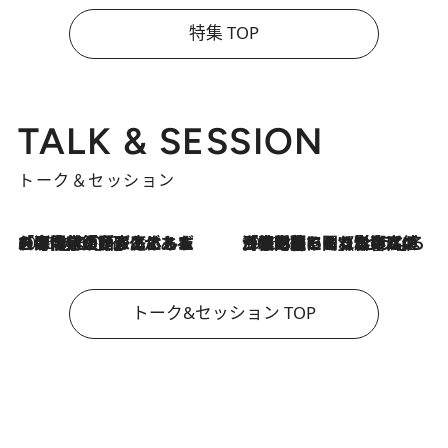
特集 TOP
TALK & SESSION
トーク＆セッション
2026.8.3
「今後値上げがあるとすれば…」「リスクがあるのは今年の冬」エネルギー専門家が語る、ホルムズ海峡封鎖が家庭にもたらす“ある心配”
2026.8.3
「住宅建てられない…」「サーチャージ料の高値が続いている」ホルムズ海峡封鎖による影響はいつまで続く？《エネルギー専門家に聞く“どうなる日本の暮らし”》
トーク&セッション TOP