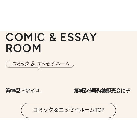
COMIC & ESSAY
ROOM
2026.7.30
第15話 アイス
2026.7.30
第8回「同人誌即売会にチャレンジ その2」
コミック＆エッセイルームTOP