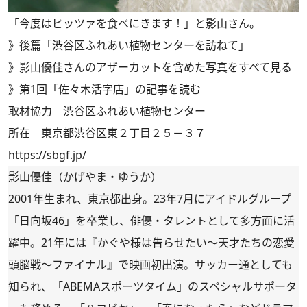
「今度はピッツァを食べにきます！」と影山さん。
》
後篇「渋谷区ふれあい植物センターを訪ねて」
》
影山優佳さんのアザーカットを含めた写真をすべて見る
》
第1回「佐々木活字店」の記事を読む
取材協力 渋谷区ふれあい植物センター
所在 東京都渋谷区東２丁目２５－３７
https://sbgf.jp/
影山優佳（かげやま・ゆうか）
2001年生まれ、東京都出身。23年7月にアイドルグループ
「日向坂46」を卒業し、俳優・タレントとして多方面に活
躍中。21年には『かぐや様は告らせたい～天才たちの恋愛
頭脳戦～ファイナル』で映画初出演。サッカー通としても
知られ、「ABEMAスポーツタイム」のスペシャルサポータ