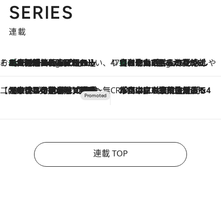
SERIES
連載
そおだよおこの関西おいしい、おやつ紀行
［大阪府箕面市］一皿一皿目の前で仕上げられる、料理を巧みに組み込んだアシェットデセールコース「ミチル アシェット デセール（Michiru assiette dessert）」
9 Hours Ago
47都道府県の手みやげ ひんやりスイーツで夏を満喫
【和歌山県】この夏絶対食べたい 冷やしておいしいおやつ3選 みかんがごろっと丸ごと入ったジュレ
9 Hours Ago
【CREA×星野リゾート】唯一無二。癒しと発見が待つ場所へ
2026.8.7
【トンボの足水浴】ヒノキの香りに包まれて涼感マックス！約13℃の湧水かけ流しを避暑地「星野温泉 トンボの湯」で体験
CREA'S CHOICE
2026.8.7
「立川にも歌舞伎があるんだよ」 片岡仁左衛門・市川中車ら豪華座組みで4年目の立川立飛歌舞伎へ
連載 TOP