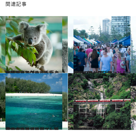
関連記事
2014.3.7
太陽の光に包まれた極上のリゾートゴールド・コーストでアクティビティ三昧
旅＆お出かけ
2014.3.7
憧れのサーフブランド＆UGGブーツゴールド・コーストでお買い物
旅＆お出かけ
2014.3.14
空から眺め島で遊ぶ 世界最大の珊瑚礁群グレート・バリア・リーフを堪能する
旅＆お出かけ
2014.3.14
気球フライトに車窓の旅、熱帯雨林探検 ケアンズで壮大なる太古の自然を体感
旅＆お出かけ