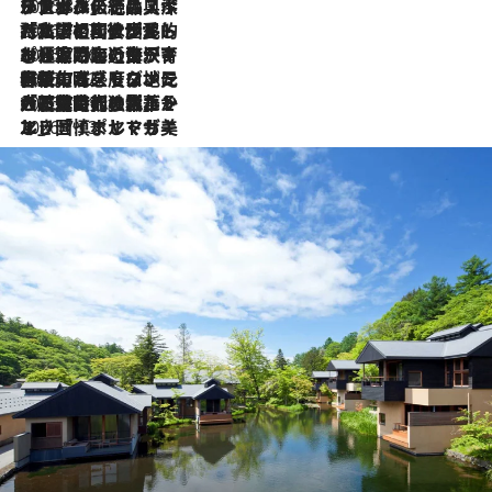
2026.8.8
リスボンの絶品スイーツ「パステル・デ・ナタ」とは？ポルトガル伝統の奥深い世界へ
2026.7.27
「私の祖国はポルトガル語です」国民的詩人フェルナンド・ペソアと、彼が愛した文学の街を歩く
2026.7.26
ポルトガル近海が育む極上の海の幸。キリリと冷えた白ワインと愉しむ、シーフード専門店の贅沢
2026.7.22
伝統の味をモダンに昇華。高感度な地元客が集う、リスボンの最旬ガストロノミー
2026.7.21
大航海時代の栄華から、震災、独裁、そして革命へ。ポルトガル・首都リスボンの石畳に刻まれた「歴史の光と影」
2026.7.13
エッセイ・ヤマザキマリ「慎ましくも美しき国 ポルトガル」