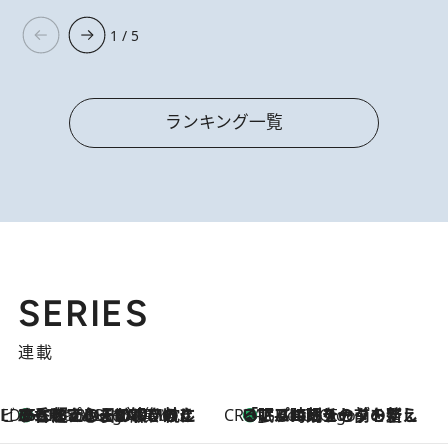
1 / 5
ランキング一覧
SERIES
連載
ビューティいいもの集め EDITORS' BEST
35℃超えの日の夜、枕にひと吹き！ BAUMのルームスプレーが、ひのきの香りで心まで解きほぐす
2 Hours Ago
CREA'S CHOICE
「眠る時刻をセットする」——眠りの前を整える、バルミューダの新しいアプローチ
2 Hours Ago