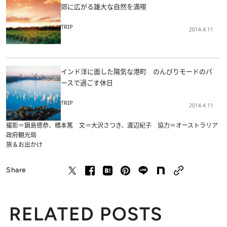
郊に広がる雄大な自然を満喫
TRIP
2014.4.11
インド洋に面した陽気な港町 のんびりモードのパ
ースで過ごす休日
TRIP
2014.4.11
撮影＝鍋島徳恭、橋本篤 文＝大沢さつき、渡辺紀子 協力＝オーストラリア
政府観光局
旅＆お出かけ
Share
RELATED POSTS