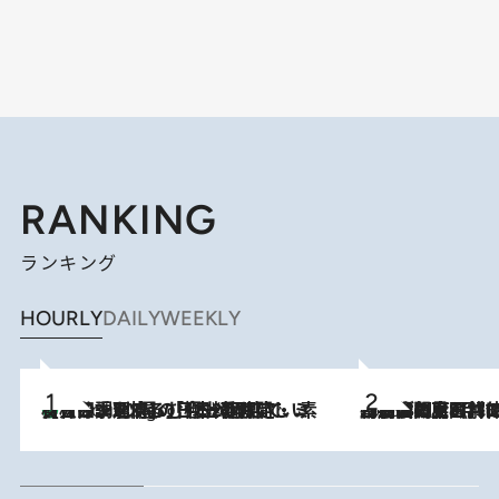
RANKING
ランキング
HOURLY
DAILY
WEEKLY
【大分・別府】「今一番おいしい食材を調理する」1日2組限定・ミシュラン2ツ星の日本料理店で、素材と四季を愉しむ極上の時間
3 Hours Ago
2026.8.8
「最後に見られてよかった」上野動物園の東園パンダ舎が解体前に特別公開。8月16日まで延長されたパネル展と共に辿る“半世紀”のパンダ飼育《解体工事の図面あり》