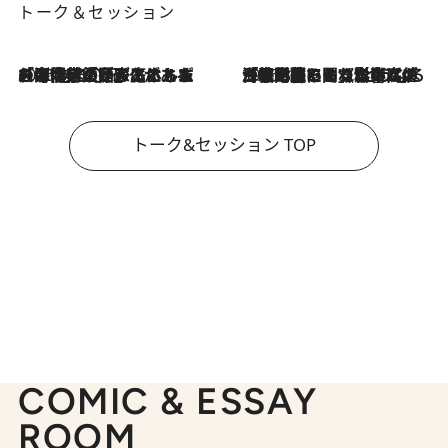
トーク＆セッション
2026.8.3
「今後値上げがあるとすれば…」「リスクがあるのは今年の冬」エネルギー専門家が語る、ホルムズ海峡封鎖が家庭にもたらす“ある心配”
2026.8.3
「住宅建てられない…」「サーチャージ料の高値が続いている」ホルムズ海峡封鎖による影響はいつまで続く？《エネルギー専門家に聞く“どうなる日本の暮らし”》
トーク&セッション TOP
COMIC & ESSAY
ROOM