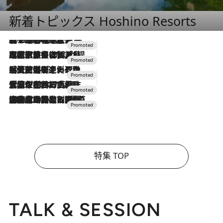
新着トピックス Hoshino Resorts
2026.8.7
【トンボの足水浴】ヒノキの香りに包まれて涼感マックス！約13℃の湧水かけ流しを避暑地「星野温泉 トンボの湯」で体験
2026.7.31
【ホテル帰省】という選択肢をOMOが提案。家族とほどよい距離を保つには「昼は実家、夜は気兼ねなくホテルで！」
2026.7.24
【夏限定ディナーコース】旬を迎える稚鮎や花ズッキーニなどをイタリア・トスカーナの郷土料理の手法で満喫！
2026.7.17
「土佐和ハーブかき氷」がOMO7高知に登場！生姜、山椒、大葉など目にも舌にも涼を呼ぶ郷土の味
2026.7.10
NEW OPEN！【界 草津】名湯の地に誕生。趣の異なる2種の温泉と上州ならではの会席・蕎麦割烹など美食を味わう究極の癒やし旅
特集 TOP
TALK & SESSION