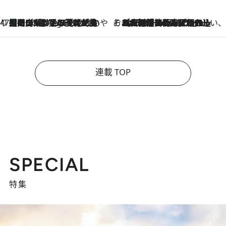
47都道府県の手みやげ ひんやりスイーツで夏を満喫
【岡山県】この夏絶対食べたい 冷やしておいしいおやつ3選 フルーツが主役のプリンやアイスが勢揃い
2 Hours Ago
そおだよおこの関西おいしい、おやつ紀行
2026.8.9
［大阪府箕面市］一皿一皿目の前で仕上げられる、料理を巧みに組み込んだアシェットデセールコース「ミチル アシェット デセール（Michiru assiette dessert）」
連載 TOP
SPECIAL
特集