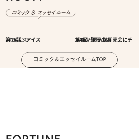
2026.7.30
第15話 アイス
2026.7.30
第8回「同人誌即売会にチャレンジ その2」
コミック＆エッセイルームTOP