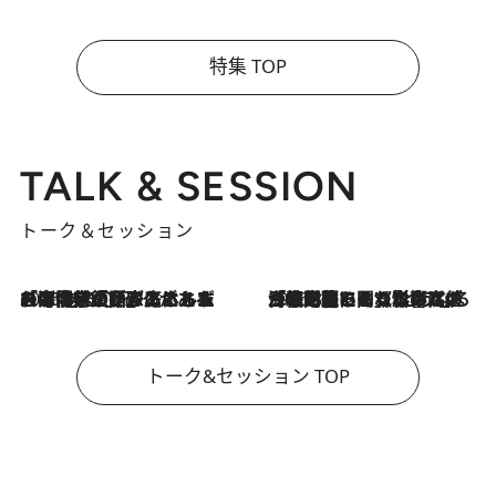
特集 TOP
TALK & SESSION
トーク＆セッション
2026.8.3
「今後値上げがあるとすれば…」「リスクがあるのは今年の冬」エネルギー専門家が語る、ホルムズ海峡封鎖が家庭にもたらす“ある心配”
2026.8.3
「住宅建てられない…」「サーチャージ料の高値が続いている」ホルムズ海峡封鎖による影響はいつまで続く？《エネルギー専門家に聞く“どうなる日本の暮らし”》
トーク&セッション TOP