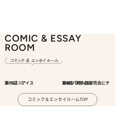
COMIC & ESSAY
ROOM
2026.7.30
第15話 アイス
2026.7.30
第8回「同人誌即売会にチャレンジ その2」
コミック＆エッセイルームTOP