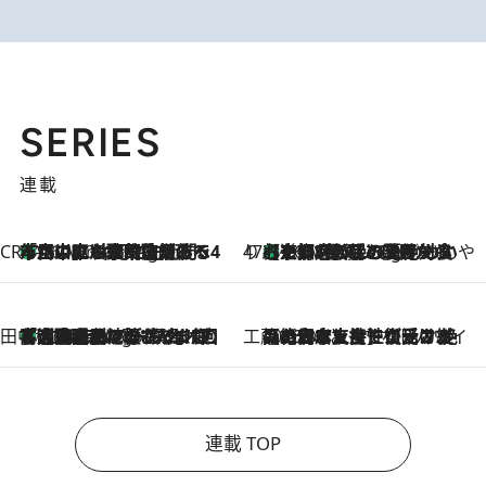
SERIES
連載
CREA'S CHOICE
「立川にも歌舞伎があるんだよ」 片岡仁左衛門・市川中車ら豪華座組みで4年目の立川立飛歌舞伎へ
16 Minutes Ago
47都道府県の手みやげ ひんやりスイーツで夏を満喫
【京都府】この夏絶対食べたい 冷やしておいしいおやつ3選 ひと口目から心を掴む新緑のテリーヌ
16 Minutes Ago
田中稲の勝手に再ブーム
「湘南乃風に憧れて」観客大盛上がりの“タオル回し”に、ラッパー顔負けの高速歌唱まで…さだまさし（74）のアグレッシブすぎる現在地
5 Hours Ago
工藤まやのおもてなしハワイ
2026.8.6
【ハワイ土産】ローカルの絶大な支持で復活！ 絶品の幻クッキー《元ファンの日本人女性が受け継いだ名店》
連載 TOP