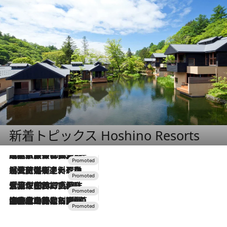
新着トピックス Hoshino Resorts
2026.7.31
【ホテル帰省】という選択肢をOMOが提案。家族とほどよい距離を保つには「昼は実家、夜は気兼ねなくホテルで！」
2026.7.24
【夏限定ディナーコース】旬を迎える稚鮎や花ズッキーニなどをイタリア・トスカーナの郷土料理の手法で満喫！
2026.7.17
「土佐和ハーブかき氷」がOMO7高知に登場！生姜、山椒、大葉など目にも舌にも涼を呼ぶ郷土の味
2026.7.10
NEW OPEN！【界 草津】名湯の地に誕生。趣の異なる2種の温泉と上州ならではの会席・蕎麦割烹など美食を味わう究極の癒やし旅