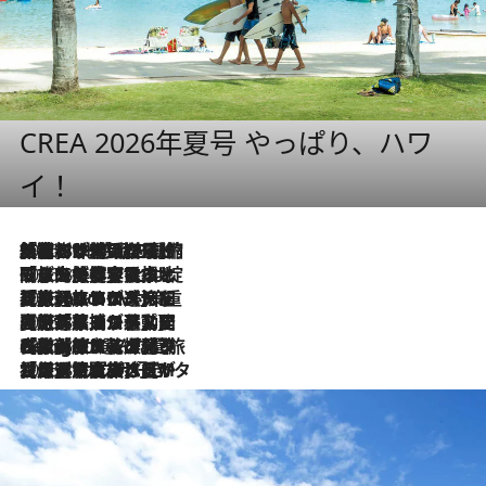
CREA 2026年夏号 やっぱり、ハワ
イ！
2026.8.6
「荷物が増えるほど旅ストレスは増す」美容ジャーナリストがたどり着いた最終結論。“化粧品を劇的に減らす”感動の凝縮美容とは
2026.8.6
「旅先には金髪ウィッグを持参」日本と同じメイクでは損してる!? 美容ジャーナリストが提案する“掟破りの旅美容”とは
2026.8.6
【厳選旅コスメ】「身軽さ＆UV対策重視！」ヘアアーティストshucoが選んだ夏旅ベストコスメを発表【Mサイズジップ】
2026.8.5
【厳選旅コスメ】国内をあちこち移動する河井菜摘が選んだ夏旅ベストコスメ発表！「リラックスアイテムはマスト」【Mサイズジップ】
2026.8.4
【厳選旅コスメ】「紫外線＆乾燥対策しながらメイク感も！」ヘア＆メイクGeorgeが選んだ夏旅ベストコスメを発表！【Mサイズジップ】
2026.8.3
【厳選旅コスメ】「保湿もタイパ重視！」“サウナ好き”タレント清水みさとが愛用する夏旅ベストコスメを発表！【Mサイズジップ】