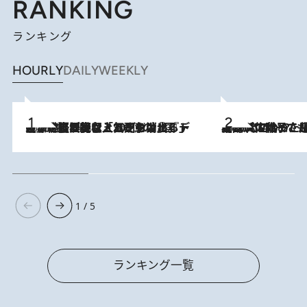
RANKING
ランキング
HOURLY
DAILY
WEEKLY
2026.8.5
【なぜ吉沢亮は「気配を消せる」のか？】興行収入208億の『国宝』を経て挑むミュージカル『ディア・エヴァン・ハンセン』。トップ俳優が舞台上でさらけ出した“孤独”とは
2026.8.5
【阿川佐和子さんの年とる力】なぜ70代で始めた趣味は“こんなに楽しい”のか？ ピアノ、俳句…スランプに陥っても続けられる“ある秘訣”とは
1 / 5
ランキング一覧