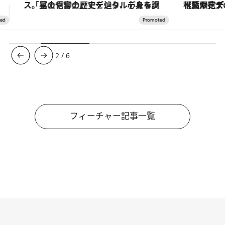
【夏限定ディナーコース】旬を迎える稚鮎や花ズッキーニなどをイタリア・トスカーナの郷土料理の手法で満喫！
ヴァシュロン・コンスタンタン
3
/
6
フィーチャー記事一覧