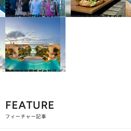
2014.3.7
憧れのサーフブランド＆UGGブーツゴールド・コーストでお買い物
旅＆お出かけ
2014.3.7
ゴールド・コーストでバーガーを頬張りワインの故郷へと足を伸ばす
旅＆お出かけ
2014.3.7
華麗なる一夜をゴールド・コーストで セレブリティの定宿ヴェルサーチ
旅＆お出かけ
FEATURE
フィーチャー記事