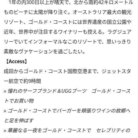
1年の内300日以上が晴天で、北から南約42キロメートル
ものビーチに太陽が降り注ぐ。オーストラリア最大の観光
リゾート、ゴールド・コーストには世界遺産の国立公園や
近年、世界中が注目するワイナリーも控える。ラグジュア
リーでいてインフォーマルなこのリゾートで、思いっきり
素敵なヴァケーションを過ごしたい。
【Access】
成田からゴールド・コースト国際空港まで、ジェットスタ
ー航空で約9時間
»
憧れのサーフブランド＆UGGブーツ ゴールド・コース
トでお買い物
»
ゴールド・コーストでバーガーを頬張りワインの故郷へ
と足を伸ばす
»
華麗なる一夜をゴールド・コーストで セレブリティの