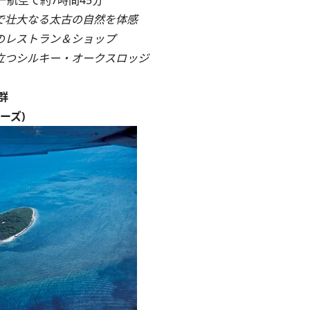
航空で約7時間45分
で壮大なる太古の自然を体感
のレストラン＆ショップ
立つシルキー・オークスロッジ
群
ャーズ)