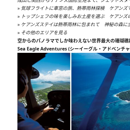
成田と関西からケアンズ国際空港まで、ジェットスター
»
気球フライトに車窓の旅、熱帯雨林探検 ケアンズ
»
トップシェフの味を楽しみお土産を選ぶ ケアンズ
»
ケアンズステイは熱帯雨林に包まれて 神秘の森に
»
その他のエリアを見る
空からのパノラマでしか味わえない世界最大の珊瑚礁
Sea Eagle Adventures (シーイーグル・アドベンチ