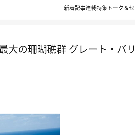
新着記事
連載
特集
トーク＆セ
る
最大の珊瑚礁群 グレート・バ