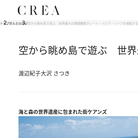
トップ
旅＆お出かけ
空から眺め島で遊ぶ 世界最大の珊瑚礁群グレート・バリア・リーフを堪能す
空から眺め島で遊ぶ 世界
渡辺紀子
大沢 さつき
海と森の世界遺産に包まれた街ケアンズ