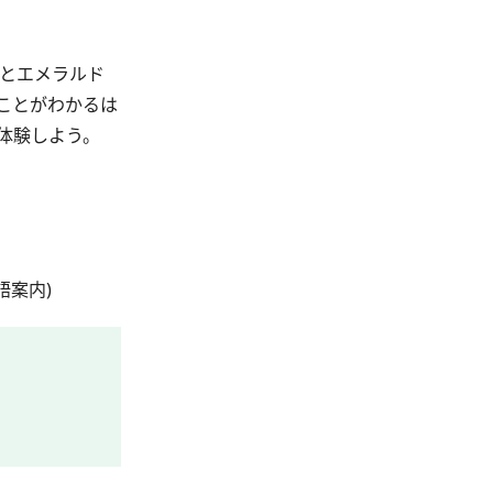
青とエメラルド
ことがわかるは
体験しよう。
語案内)