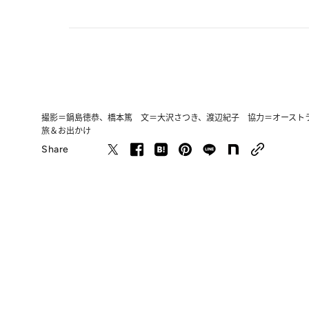
撮影＝鍋島徳恭、橋本篤 文＝大沢さつき、渡辺紀子 協力＝オースト
旅＆お出かけ
Share