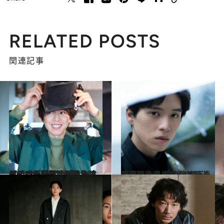
RELATED POSTS
関連記事
2024.2.9
【続きを読む】「ネットもテレビも禁止だったけど…」坂東龍汰が学生時代、唯一観ることを許されていた“名作映画”とは？
カルチャー
2022.1.14
「真犯人フラグ」の配送員役で注目 幅広いキャラクターを演じる 演技派・坂東龍汰
カルチャー