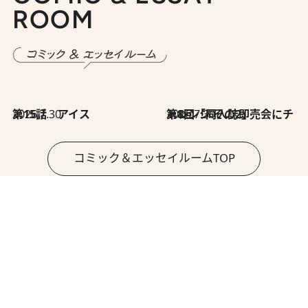
ROOM
2026.7.30
第15話 アイス
2026.7.30
第8回「同人誌即売会にチャレンジ その2」
コミック＆エッセイルームTOP