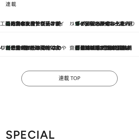
連載
工藤まやのおもてなしハワイ
【ハワイ土産】ローカルの絶大な支持で復活！ 絶品の幻クッキー《元ファンの日本人女性が受け継いだ名店》
2026.8.6
ハワイ賢者 リサのお気に入りリスト
あの伝説の限定トートも！ リニューアルした「ディーン＆デルーカ ハワイ」で必須のお土産8選
2026.8.6
47都道府県の手みやげ ひんやりスイーツで夏を満喫
【三重県】この夏絶対食べたい 冷やしておいしいおやつ3選 お餅×アイスの新感覚スイーツ
2026.8.6
齋藤 薫 美容脳ルネサンス
「荷物が増えるほど旅ストレスは増す」美容ジャーナリストがたどり着いた最終結論。“化粧品を劇的に減らす”感動の凝縮美容とは
2026.8.6
連載 TOP
SPECIAL