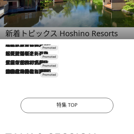
新着トピックス Hoshino Resorts
2026.7.31
【ホテル帰省】という選択肢をOMOが提案。家族とほどよい距離を保つには「昼は実家、夜は気兼ねなくホテルで！」
2026.7.24
【夏限定ディナーコース】旬を迎える稚鮎や花ズッキーニなどをイタリア・トスカーナの郷土料理の手法で満喫！
2026.7.17
「土佐和ハーブかき氷」がOMO7高知に登場！生姜、山椒、大葉など目にも舌にも涼を呼ぶ郷土の味
2026.7.10
NEW OPEN！【界 草津】名湯の地に誕生。趣の異なる2種の温泉と上州ならではの会席・蕎麦割烹など美食を味わう究極の癒やし旅
特集 TOP