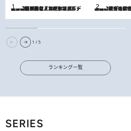
2026.8.5
【なぜ吉沢亮は「気配を消せる」のか？】興行収入208億の『国宝』を経て挑むミュージカル『ディア・エヴァン・ハンセン』。トップ俳優が舞台上でさらけ出した“孤独”とは
2026.8.3
慶應幼稚舎の図書室からテレビの世界に飛び込んだ阿川佐和子（72）、「N
1 / 5
ランキング一覧
SERIES