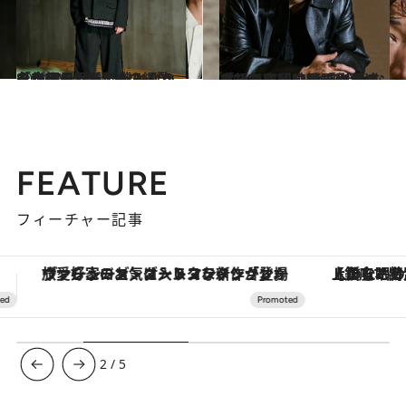
2024.1.26
「ゆき兄としてもみんなを支えたかった」8LOOMメンバーの綱啓永が振り返る転機となった作品の“秘話”
カルチャー
2024.1.17
「一気に和山やま作品のとりこに」映画『カラオケ行こ！』で綾野剛が追求した究極の“かみ合わなさ”
カルチャー
FEATURE
フィーチャー記事
【銀座で出合う最旬美容】美髪ケアや上質な眠り…セルフケアのアップデートから、特別な名入れギフトまで。大人のための「ReFa GINZA」クルーズ
3
/
5