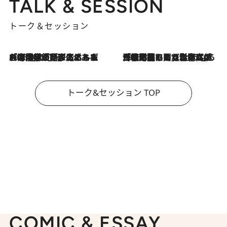
TALK & SESSION
トーク＆セッション
2026.8.3
「今後値上げがあるとすれば…」「リスクがあるのは今年の冬」エネルギー専門家が語る、ホルムズ海峡封鎖が家庭にもたらす“ある心配”
2026.8.3
「住宅建てられない…」「サーチャージ料の高値が続いている」ホルムズ海峡封鎖による影響はいつまで続く？《エネルギー専門家に聞く“どうなる日本の暮らし”》
トーク&セッション TOP
COMIC & ESSAY