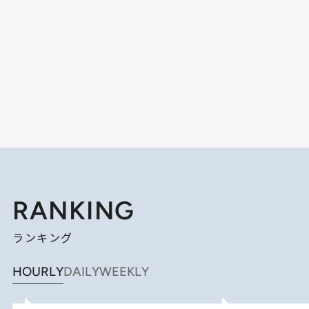
RANKING
ランキング
HOURLY
DAILY
WEEKLY