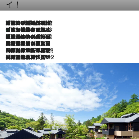
イ！
「荷物が増えるほど旅ストレスは増す」美容ジャーナリストがたどり着いた最終結論。“化粧品を劇的に減らす”感動の凝縮美容とは
2026.8.6
「旅先には金髪ウィッグを持参」日本と同じメイクでは損してる!? 美容ジャーナリストが提案する“掟破りの旅美容”とは
2026.8.6
【厳選旅コスメ】「身軽さ＆UV対策重視！」ヘアアーティストshucoが選んだ夏旅ベストコスメを発表【Mサイズジップ】
2026.8.6
2026.8.5
【厳選旅コスメ】国内をあちこち移動する河井菜摘が選んだ夏旅ベストコスメ発表！「リラックスアイテムはマスト」【Mサイズジップ】
2026.8.4
【厳選旅コスメ】「紫外線＆乾燥対策しながらメイク感も！」ヘア＆メイクGeorgeが選んだ夏旅ベストコスメを発表！【Mサイズジップ】
2026.8.3
【厳選旅コスメ】「保湿もタイパ重視！」“サウナ好き”タレント清水みさとが愛用する夏旅ベストコスメを発表！【Mサイズジップ】