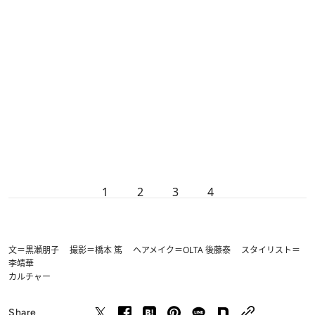
1
2
3
4
文＝黒瀬朋子 撮影＝橋本 篤 ヘアメイク＝OLTA 後藤泰 スタイリスト＝
李靖華
カルチャー
Share