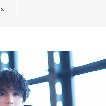
…」
とを