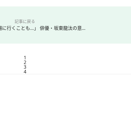
記事に戻る
に行くことも…」 俳優・坂東龍汰の意...
1
2
3
4