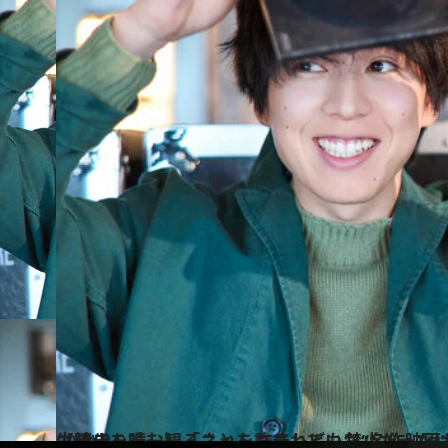
2024.2.9
【続きを読む】「ネットもテレビも禁止だったけど…」坂東龍汰が学生時代、唯一観ることを許されていた“
カルチャー