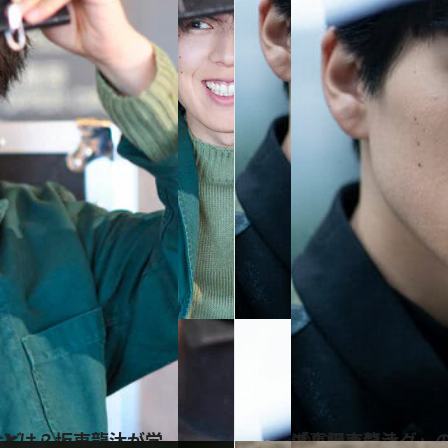
名作映画”とは？
2022.1.14
「真犯人フラグ」の配送員役で注目 幅広いキャラクターを演じる 演技派・坂東龍汰
カルチャー