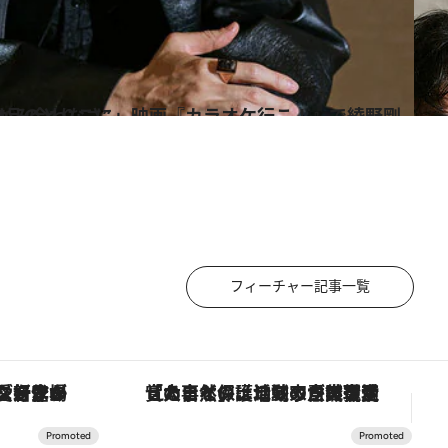
で綾野剛が追求した究極の“かみ合わなさ”
フィーチャー記事一覧
「大事なのは地域の意識を変えること」。ロレックス賞受賞の自然保護活動家が実現させたナイジェリアの自然環境の復活
「星のや富士」でデジタルデトックス。冨士信仰の歴史を辿り、心身を調える。