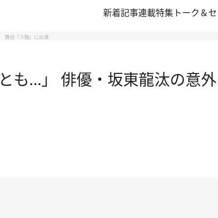
新着記事
連載
特集
トーク＆セ
？ 舞台『う蝕』に出演
とも…」 俳優・坂東龍汰の意外