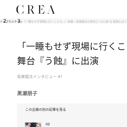
トップ
カルチャー
「一睡もせず現場に行くことも…」 俳優・坂東龍汰の意外と“小心者”な 素顔とは
「一睡もせず現場に行くこ
舞台『う蝕』に出演
坂東龍汰インタビュー #1
黒瀬朋子
この企画の別の記事を見る
02