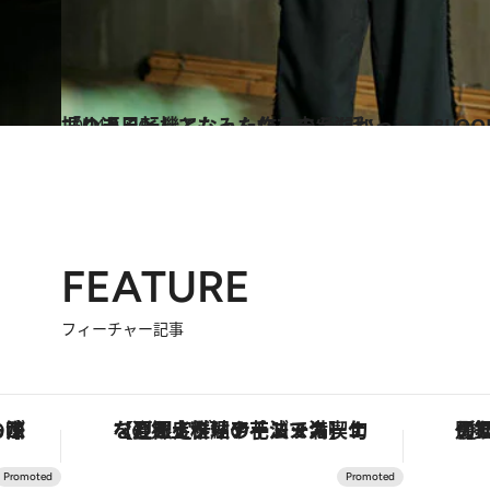
2024.1.26
「ゆき兄としてもみんなを支えたかった」8LOOMメンバーの綱啓永が振り返る転機となった作品の“秘話”
カルチャー
FEATURE
フィーチャー記事
タリア・トスカーナの郷土料理の手法で満喫！
【銀座で出合う最旬美容】美髪ケアや上質な眠り…セルフケアのアップデートから、特別な名入れギフトまで。大人のための「ReFa GINZA」クルーズ