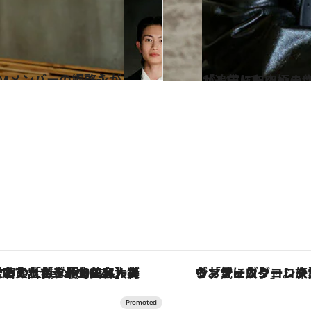
2024.1.17
「一気に和山やま作品のとりこに」映画『カラオケ行こ！』
カルチャー
ヴァシュロン・コンスタンタン「オーヴァーシーズ・オートマティック」。旅愛好家のお気に入りコレクションから、ジェンダーレスな新作が登場