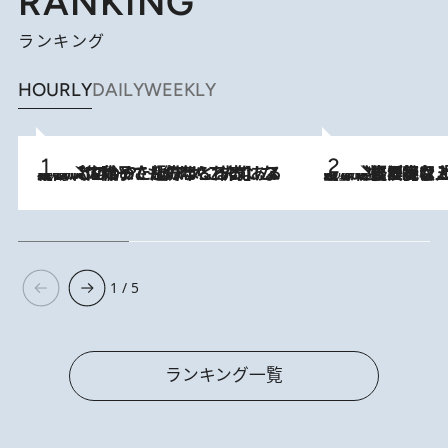
RANKING
ランキング
HOURLY
DAILY
WEEKLY
2026.8.5
【阿川佐和子さんの年とる力】なぜ70代で始めた趣味は“こんなに楽しい”のか？ ピアノ、俳句…スランプに陥っても続けられる“ある秘訣”とは
2026.8.5
【なぜ吉沢亮は「気配を消せる」のか？】興行収入208億の『国宝』を経て挑むミュージカル『ディア・エヴァン・ハンセン』。トップ俳優が舞台上でさらけ出した“孤独”とは
1 / 5
ランキング一覧