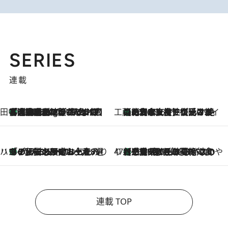
SERIES
連載
田中稲の勝手に再ブーム
「湘南乃風に憧れて」観客大盛上がりの“タオル回し”に、ラッパー顔負けの高速歌唱まで…さだまさし（74）のアグレッシブすぎる現在地
1 Hour Ago
工藤まやのおもてなしハワイ
【ハワイ土産】ローカルの絶大な支持で復活！ 絶品の幻クッキー《元ファンの日本人女性が受け継いだ名店》
2026.8.6
ハワイ賢者 リサのお気に入りリスト
あの伝説の限定トートも！ リニューアルした「ディーン＆デルーカ ハワイ」で必須のお土産8選
2026.8.6
47都道府県の手みやげ ひんやりスイーツで夏を満喫
【三重県】この夏絶対食べたい 冷やしておいしいおやつ3選 お餅×アイスの新感覚スイーツ
2026.8.6
連載 TOP