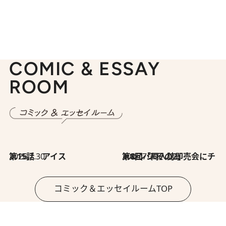
COMIC & ESSAY
ROOM
2026.7.30
第15話 アイス
2026.7.30
第8回「同人誌即売会にチャレンジ その2」
コミック＆エッセイルームTOP