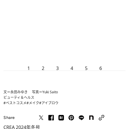
1
2
3
4
5
6
文＝永田みゆき 写真＝Yuki Saito
ビューティ＆ヘルス
#ベストコスメ
#メイク
#アイブロウ
Share
CREA 2024年冬号