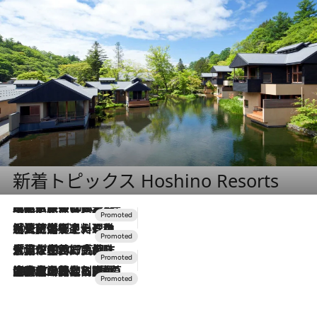
新着トピックス Hoshino Resorts
2026.7.31
【ホテル帰省】という選択肢をOMOが提案。家族とほどよい距離を保つには「昼は実家、夜は気兼ねなくホテルで！」
2026.7.24
【夏限定ディナーコース】旬を迎える稚鮎や花ズッキーニなどをイタリア・トスカーナの郷土料理の手法で満喫！
2026.7.17
「土佐和ハーブかき氷」がOMO7高知に登場！生姜、山椒、大葉など目にも舌にも涼を呼ぶ郷土の味
2026.7.10
NEW OPEN！【界 草津】名湯の地に誕生。趣の異なる2種の温泉と上州ならではの会席・蕎麦割烹など美食を味わう究極の癒やし旅