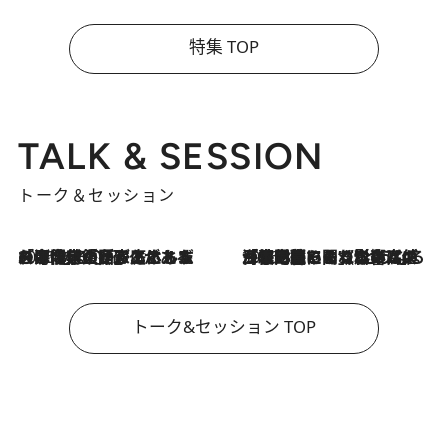
特集 TOP
TALK & SESSION
トーク＆セッション
2026.8.3
「今後値上げがあるとすれば…」「リスクがあるのは今年の冬」エネルギー専門家が語る、ホルムズ海峡封鎖が家庭にもたらす“ある心配”
2026.8.3
「住宅建てられない…」「サーチャージ料の高値が続いている」ホルムズ海峡封鎖による影響はいつまで続く？《エネルギー専門家に聞く“どうなる日本の暮らし”》
トーク&セッション TOP