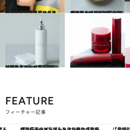
2023.11.30
「左右非対称の眉はどう調整する？」美眉メイク術と最新・眉トレンドを カネボウ化粧品アーティストが指南
ビューティ＆ヘルス
2023.11.28
女子高生が貯金で買う1万円コスメ、“下克上”を何度も繰り返すKATE…あの「名品コスメ」が傑作たる理由10
ビューティ＆ヘルス
2023.11.28
独特の4ステップ、洗顔後に即乳液…あの「国民的コスメ」はなぜ熱狂的ファンを生んだのか
ビューティ＆ヘルス
2023.11.26
懐かしのコスメ「インウイ」が復活！ SHISEIDO THE STOREで試した ファンデーションの進化に驚き
ビューティ＆ヘルス
FEATURE
フィーチャー記事
ヴァシュロン・コンスタンタン「オーヴァーシーズ・オートマティック」。旅愛好家のお気に入りコレクションから、ジェンダーレスな新作が登場