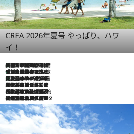
CREA 2026年夏号 やっぱり、ハワ
イ！
「荷物が増えるほど旅ストレスは増す」美容ジャーナリストがたどり着いた最終結論。“化粧品を劇的に減らす”感動の凝縮美容とは
2026.8.6
「旅先には金髪ウィッグを持参」日本と同じメイクでは損してる!? 美容ジャーナリストが提案する“掟破りの旅美容”とは
2026.8.6
【厳選旅コスメ】「身軽さ＆UV対策重視！」ヘアアーティストshucoが選んだ夏旅ベストコスメを発表【Mサイズジップ】
2026.8.6
2026.8.5
【厳選旅コスメ】国内をあちこち移動する河井菜摘が選んだ夏旅ベストコスメ発表！「リラックスアイテムはマスト」【Mサイズジップ】
2026.8.4
【厳選旅コスメ】「紫外線＆乾燥対策しながらメイク感も！」ヘア＆メイクGeorgeが選んだ夏旅ベストコスメを発表！【Mサイズジップ】
2026.8.3
【厳選旅コスメ】「保湿もタイパ重視！」“サウナ好き”タレント清水みさとが愛用する夏旅ベストコスメを発表！【Mサイズジップ】