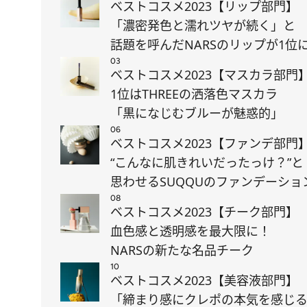
ベストコスメ2023【リップ部門】
「濃密発色と濡れツヤが続く」と
話題を呼んだNARSのリップが1位
03
ベストコスメ2023【マスカラ部門
1位はTHREEの洒落色マスカラ
「黒になじむブルーが魅惑的」
06
ベストコスメ2023【ファンデ部門
“こんなに肌きれいだったっけ？”と
思わせるSUQQUのファンデーショ
08
ベストコスメ2023【チーク部門】
血色感と透明感を最大限に！
NARSの新たな名品チーク
10
ベストコスメ2023【美容液部門】
「締まり感にクレポの本気を感じ