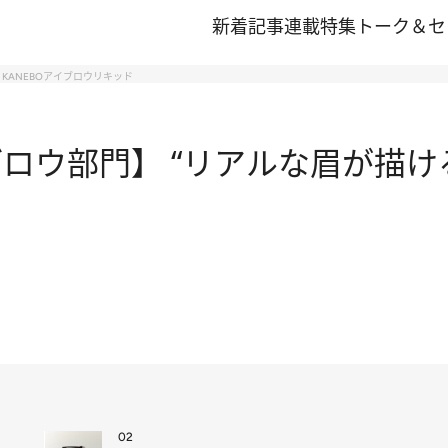
新着記事
連載
特集
トーク＆セ
KANEBOアイブロウリキッド
ロウ部門】 “リアルな眉が描ける
02