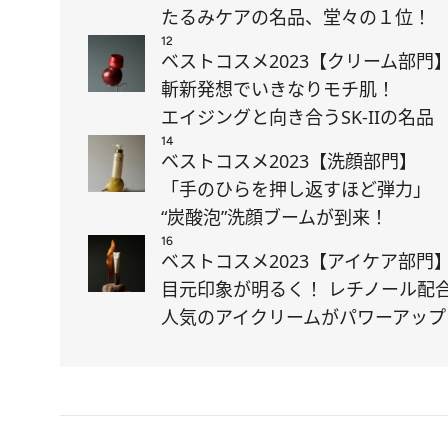
たるみケアの名品、堂々の１位！
12
ベストコスメ2023【クリーム部門
斬新発想でいきなりモチ肌！
エイジングと向き合うSK-IIの名品
14
ベストコスメ2023【洗顔部門】
「手のひらを押し返すほど弾力」
“炭酸泡”洗顔ブームが到来！
16
ベストコスメ2023【アイケア部門
目元印象が明るく！ レチノール配
人気のアイクリームがパワーアップ