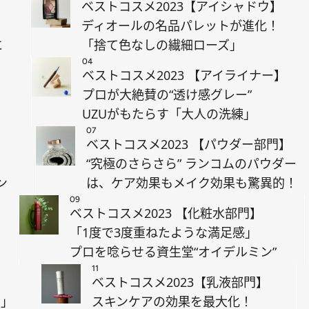
ベストコスメ2023【アイシャドウ】
ディオールの名品パレットが進化！
に
「捨て色なしの繊細ローズ」
04
】
ベストコスメ2023 【アイライナー】
プロが大絶賛の“透け感グレー”
UZUがもたらす「大人の洗練」
07
】
ベストコスメ2023 【パウダー部門】
“究極のさらさら” ランコムのパウダー
ン
は、ケア効果もメイク効果も驚異的！
09
ベストコスメ2023 【化粧水部門】
「1度で3度重ねたような満足感」
プロを唸らせる資生堂“オイデルミン”
11
ベストコスメ2023【乳液部門】
る」
スキンケアの効果を最大化！