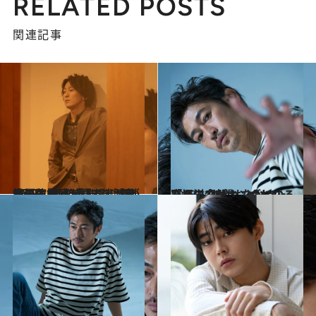
RELATED POSTS
関連記事
2023.11.6
俳優・成河が語る、演劇への危機感 「入場料金が1万円。このままでは 日本の演劇は滅びる」【後篇】
カルチャー
2023.11.2
窪塚洋介がキングになるために 欠かせなかった「あの2時間」とは？
カルチャー