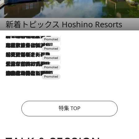
新着トピックス Hoshino Resorts
2026.8.7
【トンボの足水浴】ヒノキの香りに包まれて涼感マックス！約13℃の湧水かけ流しを避暑地「星野温泉 トンボの湯」で体験
2026.7.31
【ホテル帰省】という選択肢をOMOが提案。家族とほどよい距離を保つには「昼は実家、夜は気兼ねなくホテルで！」
2026.7.24
【夏限定ディナーコース】旬を迎える稚鮎や花ズッキーニなどをイタリア・トスカーナの郷土料理の手法で満喫！
2026.7.17
「土佐和ハーブかき氷」がOMO7高知に登場！生姜、山椒、大葉など目にも舌にも涼を呼ぶ郷土の味
2026.7.10
NEW OPEN！【界 草津】名湯の地に誕生。趣の異なる2種の温泉と上州ならではの会席・蕎麦割烹など美食を味わう究極の癒やし旅
特集 TOP