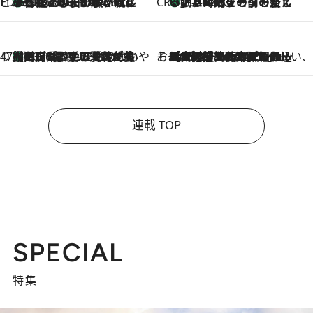
ビューティいいもの集め EDITORS' BEST
35℃超えの日の夜、枕にひと吹き！ BAUMのルームスプレーが、ひのきの香りで心まで解きほぐす
2026.8.10
CREA'S CHOICE
「眠る時刻をセットする」——眠りの前を整える、バルミューダの新しいアプローチ
2026.8.10
47都道府県の手みやげ ひんやりスイーツで夏を満喫
【岡山県】この夏絶対食べたい 冷やしておいしいおやつ3選 フルーツが主役のプリンやアイスが勢揃い
2026.8.10
そおだよおこの関西おいしい、おやつ紀行
2026.8.9
［大阪府箕面市］一皿一皿目の前で仕上げられる、料理を巧みに組み込んだアシェットデセールコース「ミチル アシェット デセール（Michiru assiette dessert）」
連載 TOP
SPECIAL
特集