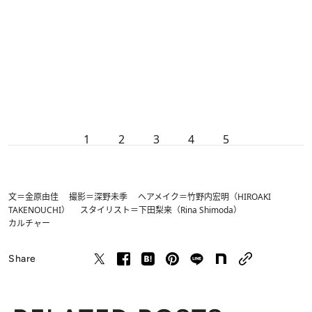
1
2
3
4
5
文＝金原由佳 撮影＝深野未季 ヘアメイク＝竹野内宏明（HIROAKI
TAKENOUCHI） スタイリスト＝下田梨来（Rina Shimoda）
カルチャー
Share