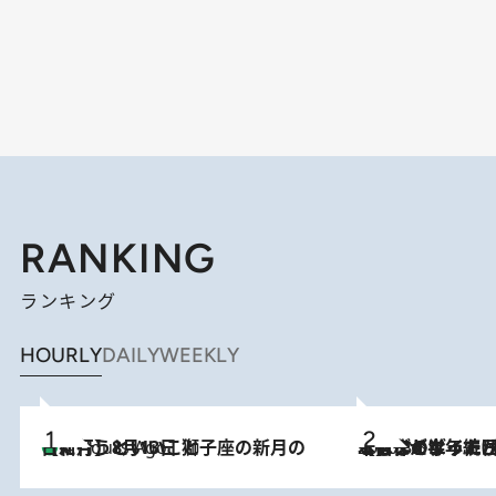
RANKING
ランキング
HOURLY
DAILY
WEEKLY
【新月】8月13日 獅子座の新月の日に行うといいこと
4 Hours Ago
2026.8.3
【自作のダイエットノートは攻略本】ダイエットが「苦しいもの」ではなくなった日。50代フードライターが半年続けられた理由は“楽しむこと”