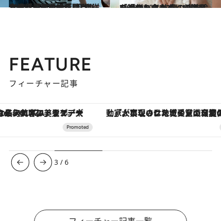
2023.11.2
ヒーローの登場を願った20代を経て 40代、窪塚洋介流「漫画の神様に 学んだ世界をよくする戦い方」
カルチャー
2023.10.27
「役作りのためにUber Eatsのバイトを…」朝ドラ「おちょやん」で注目を浴びた倉 悠貴の演技論
カルチャー
FEATURE
フィーチャー記事
「大事なのは地域の意識を変えること」。ロレックス賞受賞の自然保護活動家が実現させたナイジェリアの自然環境の復活
3
/
6