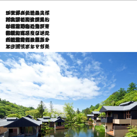
2026.8.8
リスボンの絶品スイーツ「パステル・デ・ナタ」とは？ポルトガル伝統の奥深い世界へ
2026.7.27
「私の祖国はポルトガル語です」国民的詩人フェルナンド・ペソアと、彼が愛した文学の街を歩く
2026.7.26
ポルトガル近海が育む極上の海の幸。キリリと冷えた白ワインと愉しむ、シーフード専門店の贅沢
2026.7.22
伝統の味をモダンに昇華。高感度な地元客が集う、リスボンの最旬ガストロノミー
2026.7.21
大航海時代の栄華から、震災、独裁、そして革命へ。ポルトガル・首都リスボンの石畳に刻まれた「歴史の光と影」
2026.7.13
エッセイ・ヤマザキマリ「慎ましくも美しき国 ポルトガル」