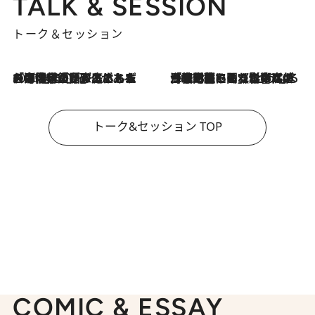
TALK & SESSION
トーク＆セッション
2026.8.3
「今後値上げがあるとすれば…」「リスクがあるのは今年の冬」エネルギー専門家が語る、ホルムズ海峡封鎖が家庭にもたらす“ある心配”
2026.8.3
「住宅建てられない…」「サーチャージ料の高値が続いている」ホルムズ海峡封鎖による影響はいつまで続く？《エネルギー専門家に聞く“どうなる日本の暮らし”》
トーク&セッション TOP
COMIC & ESSAY