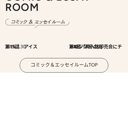
ROOM
2026.7.30
第15話 アイス
2026.7.30
第8回「同人誌即売会にチャレンジ その2」
コミック＆エッセイルームTOP