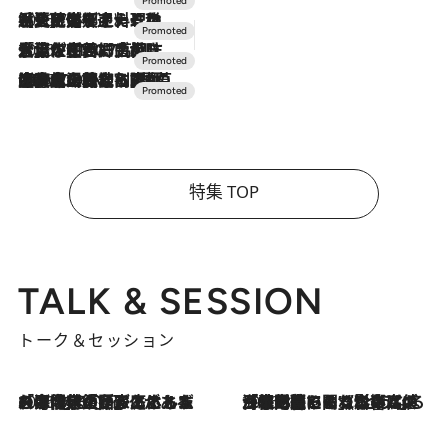
2026.7.24
【夏限定ディナーコース】旬を迎える稚鮎や花ズッキーニなどをイタリア・トスカーナの郷土料理の手法で満喫！
2026.7.17
「土佐和ハーブかき氷」がOMO7高知に登場！生姜、山椒、大葉など目にも舌にも涼を呼ぶ郷土の味
2026.7.10
NEW OPEN！【界 草津】名湯の地に誕生。趣の異なる2種の温泉と上州ならではの会席・蕎麦割烹など美食を味わう究極の癒やし旅
特集 TOP
TALK & SESSION
トーク＆セッション
2026.8.3
「今後値上げがあるとすれば…」「リスクがあるのは今年の冬」エネルギー専門家が語る、ホルムズ海峡封鎖が家庭にもたらす“ある心配”
2026.8.3
「住宅建てられない…」「サーチャージ料の高値が続いている」ホルムズ海峡封鎖による影響はいつまで続く？《エネルギー専門家に聞く“どうなる日本の暮らし”》