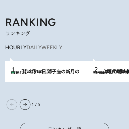
RANKING
ランキング
HOURLY
DAILY
WEEKLY
【新月】8月13日 獅子座の新月の日に行うといいこと
5 Hours Ago
2026.8.8
《北欧の人々の幸福度が高いのは…》元デンマーク親善大使が出会った“心が満たされる暮らし”「いいかげんにヒュッゲしなさい！」
1 / 5