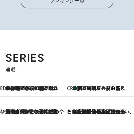
ランキング一覧
SERIES
連載
ビューティいいもの集め EDITORS' BEST
35℃超えの日の夜、枕にひと吹き！ BAUMのルームスプレーが、ひのきの香りで心まで解きほぐす
2026.8.10
CREA'S CHOICE
「眠る時刻をセットする」——眠りの前を整える、バルミューダの新しいアプローチ
2026.8.10
47都道府県の手みやげ ひんやりスイーツで夏を満喫
【岡山県】この夏絶対食べたい 冷やしておいしいおやつ3選 フルーツが主役のプリンやアイスが勢揃い
2026.8.10
そおだよおこの関西おいしい、おやつ紀行
2026.8.9
［大阪府箕面市］一皿一皿目の前で仕上げられる、料理を巧みに組み込んだアシェットデセールコース「ミチル アシェット デセール（Michiru assiette dessert）」