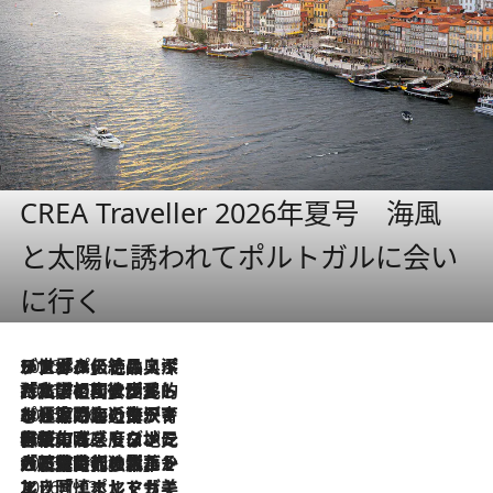
CREA Traveller 2026年夏号 海風
と太陽に誘われてポルトガルに会い
に行く
2026.8.8
リスボンの絶品スイーツ「パステル・デ・ナタ」とは？ポルトガル伝統の奥深い世界へ
2026.7.27
「私の祖国はポルトガル語です」国民的詩人フェルナンド・ペソアと、彼が愛した文学の街を歩く
2026.7.26
ポルトガル近海が育む極上の海の幸。キリリと冷えた白ワインと愉しむ、シーフード専門店の贅沢
2026.7.22
伝統の味をモダンに昇華。高感度な地元客が集う、リスボンの最旬ガストロノミー
2026.7.21
大航海時代の栄華から、震災、独裁、そして革命へ。ポルトガル・首都リスボンの石畳に刻まれた「歴史の光と影」
2026.7.13
エッセイ・ヤマザキマリ「慎ましくも美しき国 ポルトガル」