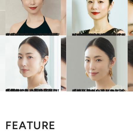
2026.5.15
【続きを読む】俳優・プロデューサーとして多忙なMEGUMI（44）が提案する「一生続けなくていいダイエット」とは《倦怠感が消えて、寝起きも…》
ビューティ＆ヘルス
2026.2.16
〈海外でも大ヒット〉MEGUMIらが明かす『ラヴ上等』『ボーイフレンド』の“裏側”「“ジャパニーズ・ヤンキー”を意識」「キャスティングには“忍耐”が…」
カルチャー
2025.5.29
「自分にも後悔や葛藤は当然あります」MEGUMIが“生々しい”夫婦を演じるうえで引っ張り出した感情とは
カルチャー
2025.5.29
「演じながら猛烈にイライラしちゃいました（笑）」MEGUMIが「今まで経験したことのない感情を憶えた」とあるシーン
カルチャー
FEATURE