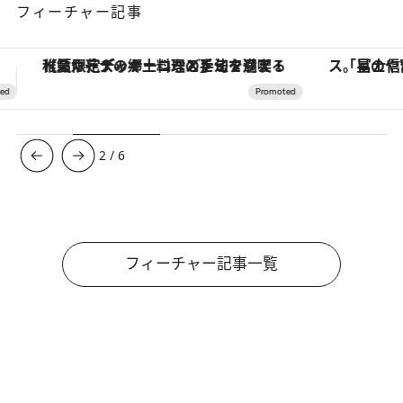
フィーチャー記事
「星のや富士」でデジタルデトックス。冨士信仰の歴史を辿り、心身を調える。
【銀座で出合う最旬美容】美髪ケアや上質な眠
3
/
6
フィーチャー記事一覧