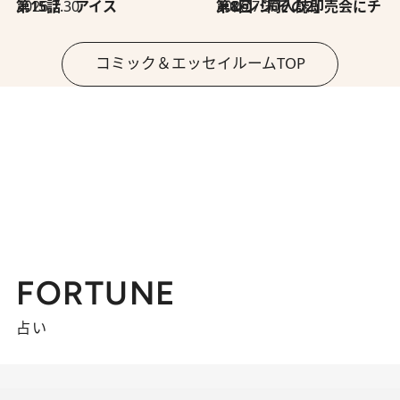
2026.7.30
第15話 アイス
2026.7.30
第8回「同人誌即売会にチャレンジ その2」
コミック＆エッセイルームTOP
FORTUNE
占い