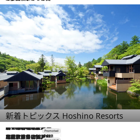
新着トピックス Hoshino Resorts
2026.8.7
【トンボの足水浴】ヒノキの香りに包まれて涼感マックス！約13℃の湧水かけ流しを避暑地「星野温泉 トンボの湯」で体験
2026.7.31
【ホテル帰省】という選択肢をOMOが提案。家族とほどよい距離を保つには「昼は実家、夜は気兼ねなくホテルで！」