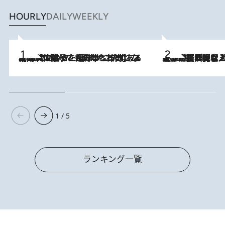
HOURLY
DAILY
WEEKLY
2026.8.5
【阿川佐和子さんの年とる力】なぜ70代で始めた趣味は“こんなに楽しい”のか？ ピアノ、俳句…スランプに陥っても続けられる“ある秘訣”とは
2026.8.5
【なぜ吉沢亮は「気配を消せる」のか？】興行収入208億の『国宝』を経て挑むミュージカル『ディア・エヴァン・ハンセン』。トップ俳優が舞台上でさらけ出した“孤独”とは
1 / 5
ランキング一覧