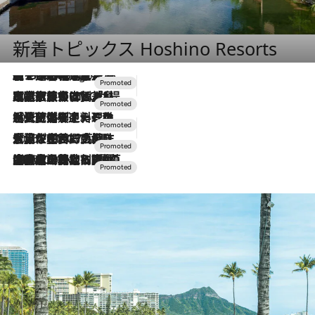
新着トピックス Hoshino Resorts
【トンボの足水浴】ヒノキの香りに包まれて涼感マックス！約13℃の湧水かけ流しを避暑地「星野温泉 トンボの湯」で体験
2 Hours Ago
2026.7.31
【ホテル帰省】という選択肢をOMOが提案。家族とほどよい距離を保つには「昼は実家、夜は気兼ねなくホテルで！」
2026.7.24
【夏限定ディナーコース】旬を迎える稚鮎や花ズッキーニなどをイタリア・トスカーナの郷土料理の手法で満喫！
2026.7.17
「土佐和ハーブかき氷」がOMO7高知に登場！生姜、山椒、大葉など目にも舌にも涼を呼ぶ郷土の味
2026.7.10
NEW OPEN！【界 草津】名湯の地に誕生。趣の異なる2種の温泉と上州ならではの会席・蕎麦割烹など美食を味わう究極の癒やし旅