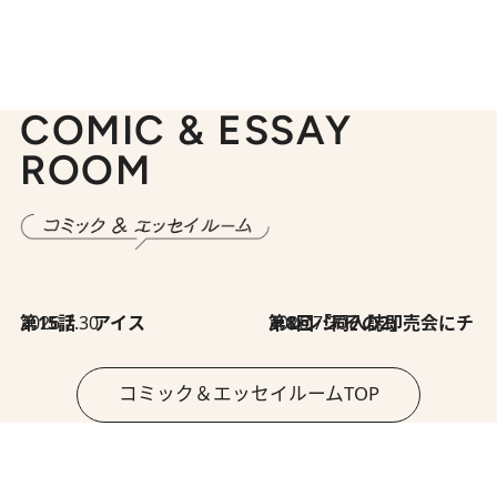
COMIC & ESSAY
ROOM
2026.7.30
第15話 アイス
2026.7.30
第8回「同人誌即売会にチャレンジ その2」
コミック＆エッセイルームTOP