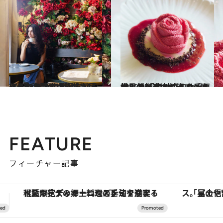
2023.9.6
フィレンツェの個性が感じられる 気の置けないお店4選 注目のリストランテへ出かけよう
旅＆お出かけ
2023.9.4
世界的グルメガイドが絶賛する 「ボルゴ・サン・ヤコポ」 食材の旬を重要視した魅惑の料理
旅＆お出かけ
FEATURE
フィーチャー記事
「星のや富士」でデジタルデトックス。冨士信仰の歴史を辿り、心身を調える。
【銀座で出合う最旬美容】美髪ケアや上質な眠