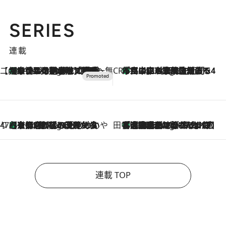
SERIES
連載
【CREA×星野リゾート】唯一無二。癒しと発見が待つ場所へ
【トンボの足水浴】ヒノキの香りに包まれて涼感マックス！約13℃の湧水かけ流しを避暑地「星野温泉 トンボの湯」で体験
2 Hours Ago
CREA'S CHOICE
「立川にも歌舞伎があるんだよ」 片岡仁左衛門・市川中車ら豪華座組みで4年目の立川立飛歌舞伎へ
4 Hours Ago
47都道府県の手みやげ ひんやりスイーツで夏を満喫
【京都府】この夏絶対食べたい 冷やしておいしいおやつ3選 ひと口目から心を掴む新緑のテリーヌ
4 Hours Ago
田中稲の勝手に再ブーム
「湘南乃風に憧れて」観客大盛上がりの“タオル回し”に、ラッパー顔負けの高速歌唱まで…さだまさし（74）のアグレッシブすぎる現在地
9 Hours Ago
連載 TOP