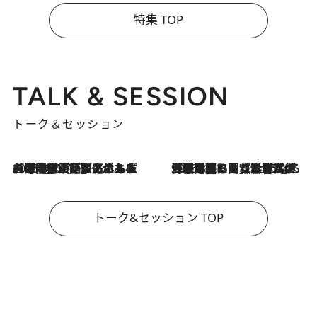
特集 TOP
TALK & SESSION
トーク＆セッション
2026.8.3
「今後値上げがあるとすれば…」「リスクがあるのは今年の冬」エネルギー専門家が語る、ホルムズ海峡封鎖が家庭にもたらす“ある心配”
2026.8.3
「住宅建てられない…」「サーチャージ料の高値が続いている」ホルムズ海峡封鎖による影響はいつまで続く？《エネルギー専門家に聞く“どうなる日本の暮らし”》
トーク&セッション TOP