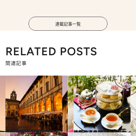
連載記事一覧
RELATED POSTS
関連記事
2023.9.11
【イタリア】多くの偉人を魅了した 古都・アレッツォの美学 《聖十字架の伝説》は必見です。
旅＆お出かけ
2023.9.8
イタリアの新潮流カフェでブレイク フィレンツェのおすすめカフェ2選 本格的なアフタヌーンティーも
旅＆お出かけ