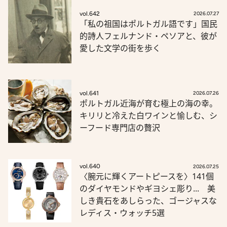
vol.642
2026.07.27
「私の祖国はポルトガル語です」国民
的詩人フェルナンド・ペソアと、彼が
愛した文学の街を歩く
vol.641
2026.07.26
ポルトガル近海が育む極上の海の幸。
キリリと冷えた白ワインと愉しむ、シ
ーフード専門店の贅沢
vol.640
2026.07.25
〈腕元に輝くアートピースを〉141個
のダイヤモンドやギヨシェ彫り... 美
しき貴石をあしらった、ゴージャスな
レディス・ウォッチ5選