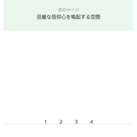
次のページ
荘厳な信仰心を喚起する空間
1
2
3
4