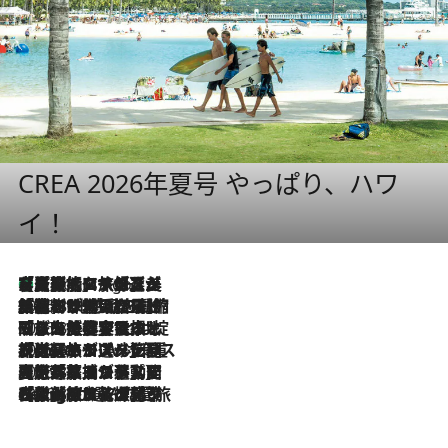
CREA 2026年夏号 やっぱり、ハワ
イ！
【厳選旅コスメ】「多機能アイテムがメイン！」旅好き美容エディターが選んだ夏旅ベストコスメを発表【Mサイズジップ】
4 Hours Ago
2026.8.6
「荷物が増えるほど旅ストレスは増す」美容ジャーナリストがたどり着いた最終結論。“化粧品を劇的に減らす”感動の凝縮美容とは
2026.8.6
「旅先には金髪ウィッグを持参」日本と同じメイクでは損してる!? 美容ジャーナリストが提案する“掟破りの旅美容”とは
2026.8.6
【厳選旅コスメ】「身軽さ＆UV対策重視！」ヘアアーティストshucoが選んだ夏旅ベストコスメを発表【Mサイズジップ】
2026.8.5
【厳選旅コスメ】国内をあちこち移動する河井菜摘が選んだ夏旅ベストコスメ発表！「リラックスアイテムはマスト」【Mサイズジップ】
2026.8.4
【厳選旅コスメ】「紫外線＆乾燥対策しながらメイク感も！」ヘア＆メイクGeorgeが選んだ夏旅ベストコスメを発表！【Mサイズジップ】