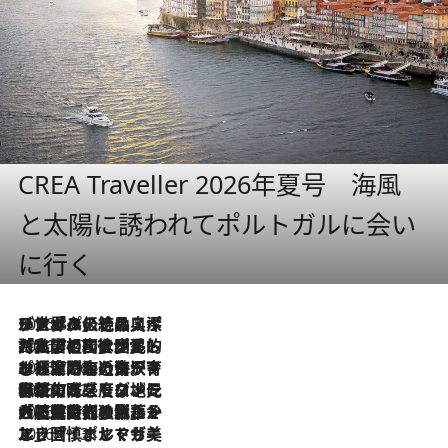
CREA Traveller 2026年夏号 海風
と太陽に誘われてポルトガルに会い
に行く
2026.8.8
リスボンの絶品スイーツ「パステル・デ・ナタ」とは？ポルトガル伝統の奥深い世界へ
2026.7.27
「私の祖国はポルトガル語です」国民的詩人フェルナンド・ペソアと、彼が愛した文学の街を歩く
2026.7.26
ポルトガル近海が育む極上の海の幸。キリリと冷えた白ワインと愉しむ、シーフード専門店の贅沢
2026.7.22
伝統の味をモダンに昇華。高感度な地元客が集う、リスボンの最旬ガストロノミー
2026.7.21
大航海時代の栄華から、震災、独裁、そして革命へ。ポルトガル・首都リスボンの石畳に刻まれた「歴史の光と影」
2026.7.13
エッセイ・ヤマザキマリ「慎ましくも美しき国 ポルトガル」