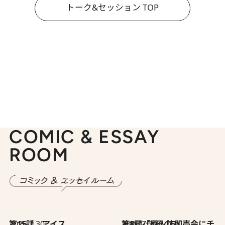
トーク&セッション TOP
COMIC & ESSAY
ROOM
2026.7.30
第15話 アイス
2026.7.30
第8回「同人誌即売会にチャレンジ その2」