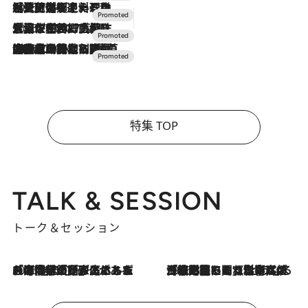
2026.7.24
【夏限定ディナーコース】旬を迎える稚鮎や花ズッキーニなどをイタリア・トスカーナの郷土料理の手法で満喫！
2026.7.17
「土佐和ハーブかき氷」がOMO7高知に登場！生姜、山椒、大葉など目にも舌にも涼を呼ぶ郷土の味
2026.7.10
NEW OPEN！【界 草津】名湯の地に誕生。趣の異なる2種の温泉と上州ならではの会席・蕎麦割烹など美食を味わう究極の癒やし旅
特集 TOP
TALK & SESSION
トーク＆セッション
2026.8.3
「今後値上げがあるとすれば…」「リスクがあるのは今年の冬」エネルギー専門家が語る、ホルムズ海峡封鎖が家庭にもたらす“ある心配”
2026.8.3
「住宅建てられない…」「サーチャージ料の高値が続いている」ホルムズ海峡封鎖による影響はいつまで続く？《エネルギー専門家に聞く“どうなる日本の暮らし”》