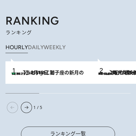
RANKING
ランキング
HOURLY
DAILY
WEEKLY
【新月】8月13日 獅子座の新月の日に行うといいこと
5 Hours Ago
2026.8.8
《北欧の人々の幸福度が高いのは…》元デンマーク親善大使が出会った“心が満たされる暮らし”「いいかげんにヒュッゲしなさい！」
1 / 5
ランキング一覧