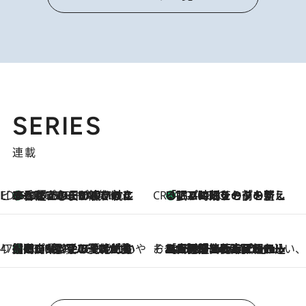
SERIES
連載
ビューティいいもの集め EDITORS' BEST
35℃超えの日の夜、枕にひと吹き！ BAUMのルームスプレーが、ひのきの香りで心まで解きほぐす
2026.8.10
CREA'S CHOICE
「眠る時刻をセットする」——眠りの前を整える、バルミューダの新しいアプローチ
2026.8.10
47都道府県の手みやげ ひんやりスイーツで夏を満喫
【岡山県】この夏絶対食べたい 冷やしておいしいおやつ3選 フルーツが主役のプリンやアイスが勢揃い
2026.8.10
そおだよおこの関西おいしい、おやつ紀行
2026.8.9
［大阪府箕面市］一皿一皿目の前で仕上げられる、料理を巧みに組み込んだアシェットデセールコース「ミチル アシェット デセール（Michiru assiette dessert）」