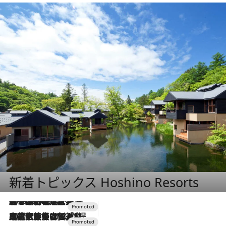
新着トピックス Hoshino Resorts
2026.8.7
【トンボの足水浴】ヒノキの香りに包まれて涼感マックス！約13℃の湧水かけ流しを避暑地「星野温泉 トンボの湯」で体験
2026.7.31
【ホテル帰省】という選択肢をOMOが提案。家族とほどよい距離を保つには「昼は実家、夜は気兼ねなくホテルで！」