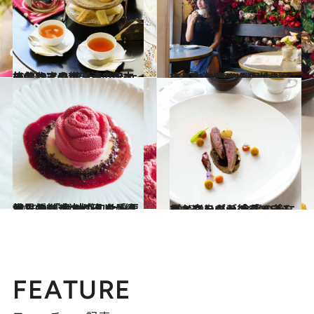
2023.9.8
イタリアの新潮流カフェでブレイク フィレンツェのおすすめカフェ2選 本格的なアフタヌーンティーも
旅＆お出かけ
2023.9.6
フィレンツェの個性が感じられる 気の置けないお店4選 注目のリストランテへ出かけよう
旅＆お出かけ
2023.9.4
世界的グルメガイドが絶賛する 「ボルゴ・サン・ヤコポ」 食材の旬を重要視した魅惑の料理
旅＆お出かけ
2023.9.3
フィレンツェのファインダイニングへ 食事の後にもお楽しみが待っている ラ・レッジェンダ・デイ・フラーティ
旅＆お出かけ
FEATURE