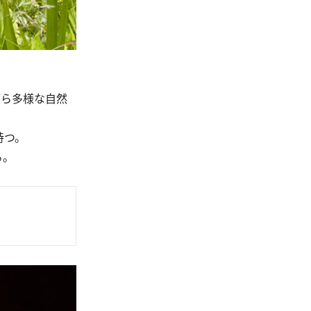
がら多様な自然
持つ。
る。