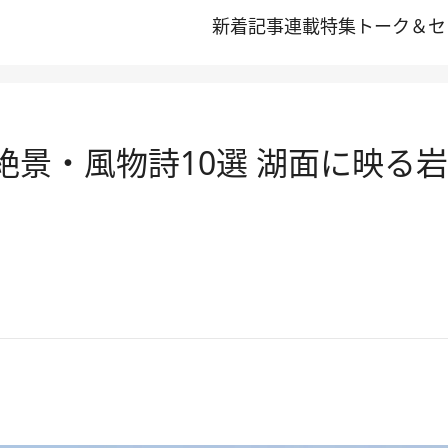
新着記事
連載
特集
トーク＆セ
夏の絶景・風物詩10選 湖面に映