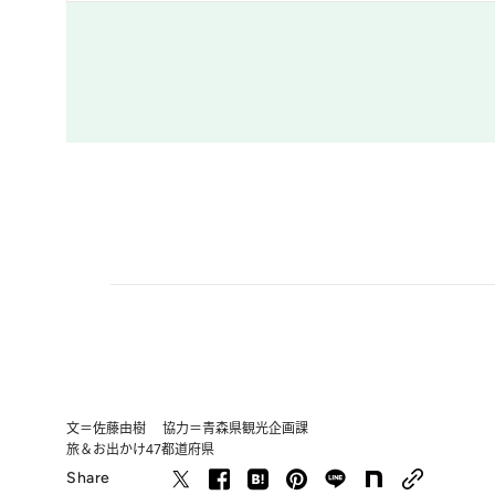
文＝佐藤由樹 協力＝青森県観光企画課
旅＆お出かけ
47都道府県
Share