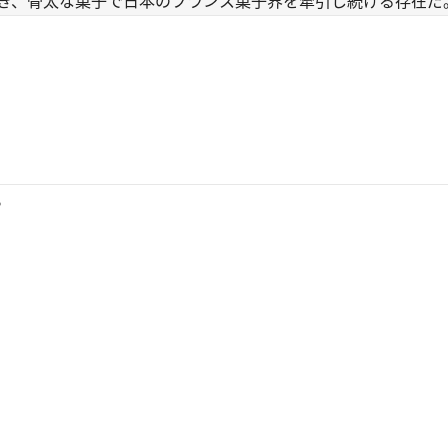
き、骨太な菓子で日本のフランス菓子界を牽引し続ける存在だ
。