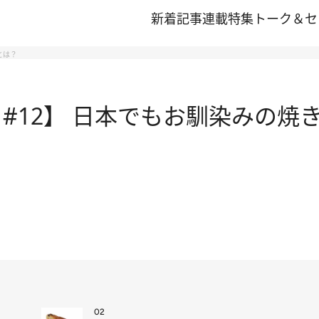
新着記事
連載
特集
トーク＆セ
とは？
#12】 日本でもお馴染みの焼
02