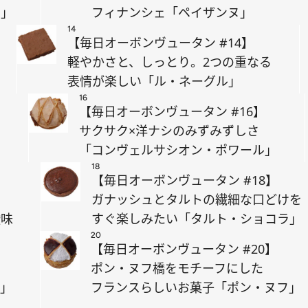
テ」
フィナンシェ「ペイザンヌ」
14
【毎日オーボンヴュータン #14】
軽やかさと、しっとり。2つの重なる
表情が楽しい「ル・ネーグル」
16
【毎日オーボンヴュータン #16】
む
サクサク×洋ナシのみずみずしさ
「コンヴェルサシオン・ポワール」
18
【毎日オーボンヴュータン #18】
ガナッシュとタルトの繊細な口どけを
酸味
すぐ楽しみたい「タルト・ショコラ」
20
【毎日オーボンヴュータン #20】
ポン・ヌフ橋をモチーフにした
ル」
フランスらしいお菓子「ポン・ヌフ」