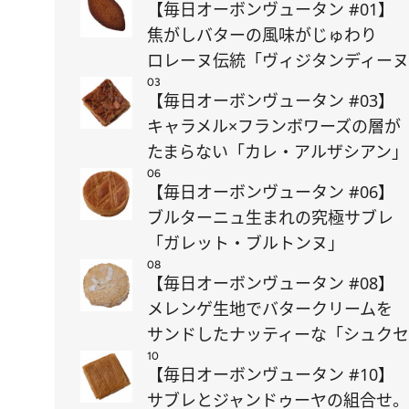
【毎日オーボンヴュータン #01】
焦がしバターの風味がじゅわり
ロレーヌ伝統「ヴィジタンディー
03
【毎日オーボンヴュータン #03】
キャラメル×フランボワーズの層が
たまらない「カレ・アルザシアン」
06
【毎日オーボンヴュータン #06】
ブルターニュ生まれの究極サブレ
「ガレット・ブルトンヌ」
08
【毎日オーボンヴュータン #08】
メレンゲ生地でバタークリームを
サンドしたナッティーな「シュク
10
【毎日オーボンヴュータン #10】
サブレとジャンドゥーヤの組合せ。