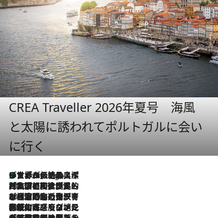
CREA Traveller 2026年夏号 海風
と太陽に誘われてポルトガルに会い
に行く
リスボンの絶品スイーツ「パステル・デ・ナタ」とは？ポルトガル伝統の奥深い世界へ
5 Hours Ago
2026.7.27
「私の祖国はポルトガル語です」国民的詩人フェルナンド・ペソアと、彼が愛した文学の街を歩く
2026.7.26
ポルトガル近海が育む極上の海の幸。キリリと冷えた白ワインと愉しむ、シーフード専門店の贅沢
2026.7.22
伝統の味をモダンに昇華。高感度な地元客が集う、リスボンの最旬ガストロノミー