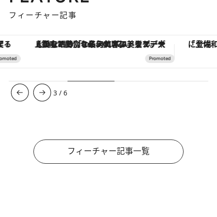
フィーチャー記事
【銀座で出合う最旬美容】美髪ケアや上質な眠り…セルフケアのアップデートから、特別な名入れギフトまで。大人のための「ReFa GINZA」クルーズ
3
/
6
フィーチャー記事一覧