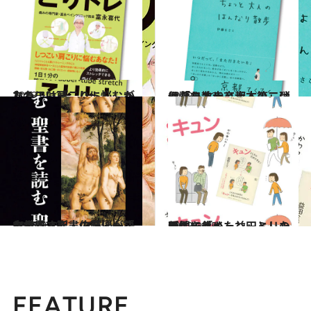
2013.11.22
しつこい肩こりに悩むあなたには『こりトレ』がある！
カルチャー
2013.11.20
伊藤まさこ京都本第二弾は「ちょっと大人の」はんなり散歩
カルチャー
2013.9.29
中村うさぎ・佐藤優が語り尽くす聖書のディープな世界
カルチャー
2013.9.15
男性に「キュン」とした瞬間を集めた益田ミリの新エッセイ
カルチャー
FEATURE