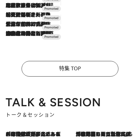
2026.7.31
【ホテル帰省】という選択肢をOMOが提案。家族とほどよい距離を保つには「昼は実家、夜は気兼ねなくホテルで！」
2026.7.24
【夏限定ディナーコース】旬を迎える稚鮎や花ズッキーニなどをイタリア・トスカーナの郷土料理の手法で満喫！
2026.7.17
「土佐和ハーブかき氷」がOMO7高知に登場！生姜、山椒、大葉など目にも舌にも涼を呼ぶ郷土の味
2026.7.10
NEW OPEN！【界 草津】名湯の地に誕生。趣の異なる2種の温泉と上州ならではの会席・蕎麦割烹など美食を味わう究極の癒やし旅
特集 TOP
TALK & SESSION
トーク＆セッション
2026.8.3
「今後値上げがあるとすれば…」「リスクがあるのは今年の冬」エネルギー専門家が語る、ホルムズ海峡封鎖が家庭にもたらす“ある心配”
2026.8.3
「住宅建てられない…」「サーチャージ料の高値が続いている」ホルムズ海峡封鎖による影響はいつまで続く？《エネルギー専門家に聞く“どうなる日本の暮らし”》