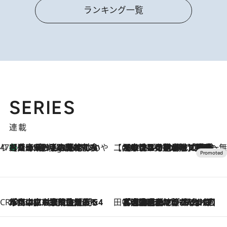
ランキング一覧
SERIES
連載
47都道府県の手みやげ ひんやりスイーツで夏を満喫
【兵庫県】この夏絶対食べたい 冷やしておいしいおやつ3選 淡路島の恵みをジェラートに集約
5 Hours Ago
【CREA×星野リゾート】唯一無二。癒しと発見が待つ場所へ
2026.8.7
【トンボの足水浴】ヒノキの香りに包まれて涼感マックス！約13℃の湧水かけ流しを避暑地「星野温泉 トンボの湯」で体験
CREA'S CHOICE
2026.8.7
「立川にも歌舞伎があるんだよ」 片岡仁左衛門・市川中車ら豪華座組みで4年目の立川立飛歌舞伎へ
田中稲の勝手に再ブーム
2026.8.7
「湘南乃風に憧れて」観客大盛上がりの“タオル回し”に、ラッパー顔負けの高速歌唱まで…さだまさし（74）のアグレッシブすぎる現在地