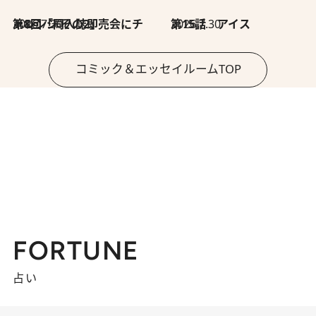
2026.7.30
第8回「同人誌即売会にチャレンジ その2」
2026.7.30
第15話 アイス
コミック＆エッセイルームTOP
FORTUNE
占い