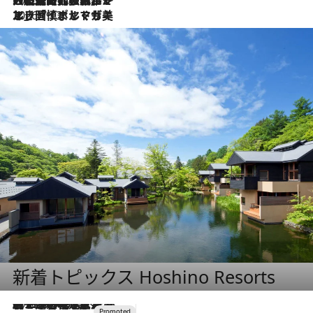
2026.7.21
大航海時代の栄華から、震災、独裁、そして革命へ。ポルトガル・首都リスボンの石畳に刻まれた「歴史の光と影」
2026.7.13
エッセイ・ヤマザキマリ「慎ましくも美しき国 ポルトガル」
新着トピックス Hoshino Resorts
2026.8.7
【トンボの足水浴】ヒノキの香りに包まれて涼感マックス！約13℃の湧水かけ流しを避暑地「星野温泉 トンボの湯」で体験