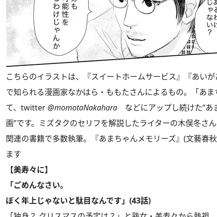
こちらのイラストは、『スイートホームサービス』『あいがある -
で知られる漫画家なかはら・ももたさんによるもの。「あま
て、twitter
@momotaNakahara
などにアップし続けた”あま
画”です。ミズタクのセリフを解説したライターの木俣冬さ
関連の書籍で多数執筆。『あまちゃんメモリーズ』(文藝春秋
ます
【美寿々に】
「ごめんなさい。
ぼく年上じゃないと駄目なんです」(43話)
「独身？ クリスマスの予定は？」と熟女・美寿々から熱視