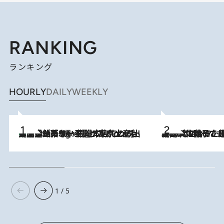
RANKING
ランキング
HOURLY
DAILY
WEEKLY
【間違いのない王道・東京土産】資生堂パーラー 銀座本店でのみ出会える銘菓5選《極上プディング・濃厚チーズケーキ・ボンボンショコラほか》
5 Hours Ago
2026.8.5
【阿川佐和子さんの年とる力】なぜ70代で始めた趣味は“こんなに楽しい”のか？ ピアノ、俳句…スランプに陥っても続けられる“ある秘訣”とは
1 / 5