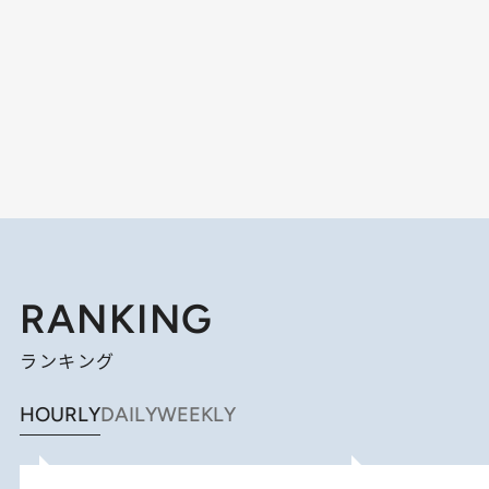
RANKING
ランキング
HOURLY
DAILY
WEEKLY