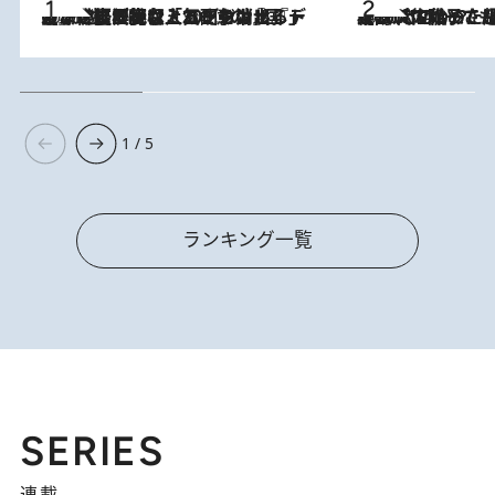
2026.8.5
【なぜ吉沢亮は「気配を消せる」のか？】興行収入208億の『国宝』を経て挑むミュージカル『ディア・エヴァン・ハンセン』。トップ俳優が舞台上でさらけ出した“孤独”とは
2026.8.5
【阿川佐和子さんの年とる力】なぜ70代で始めた趣味は“こんなに楽しい”のか？ ピアノ、俳句…スランプに陥っても続けられる“ある秘訣”とは
1 / 5
ランキング一覧
SERIES
連載