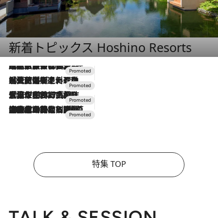
新着トピックス Hoshino Resorts
2026.7.31
【ホテル帰省】という選択肢をOMOが提案。家族とほどよい距離を保つには「昼は実家、夜は気兼ねなくホテルで！」
2026.7.24
【夏限定ディナーコース】旬を迎える稚鮎や花ズッキーニなどをイタリア・トスカーナの郷土料理の手法で満喫！
2026.7.17
「土佐和ハーブかき氷」がOMO7高知に登場！生姜、山椒、大葉など目にも舌にも涼を呼ぶ郷土の味
2026.7.10
NEW OPEN！【界 草津】名湯の地に誕生。趣の異なる2種の温泉と上州ならではの会席・蕎麦割烹など美食を味わう究極の癒やし旅
特集 TOP
TALK & SESSION