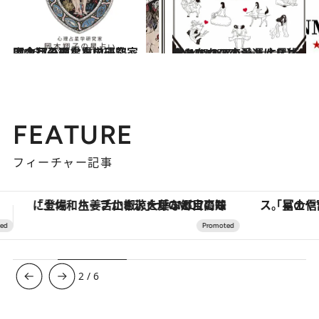
2026.7.31
【今月のあなたの運勢は？】心理占星学研究家 岡本翔子の星占い
占い
2024.6.15
【あなたの恋愛運は？】JINMUのアムール占星術 愛とエロスのジンムリズム
占い
FEATURE
フィーチャー記事
「星のや富士」でデジタルデトックス。冨士信仰の歴史を辿り、心身を調える。
ヴァシュロン・コンスタンタン
3
/
6