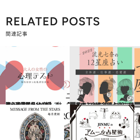
RELATED POSTS
関連記事
2025.9.28
【心理テスト100本】で知る本当の自分 恋愛、仕事、人間関係…
占い
2021.12.15
【2022年の年間占い】“視える占い師”流光七奈の12星座占い
占い