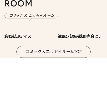
ROOM
2026.7.30
第15話 アイス
2026.7.30
第8回「同人誌即売会にチャレンジ その2」
コミック＆エッセイルームTOP