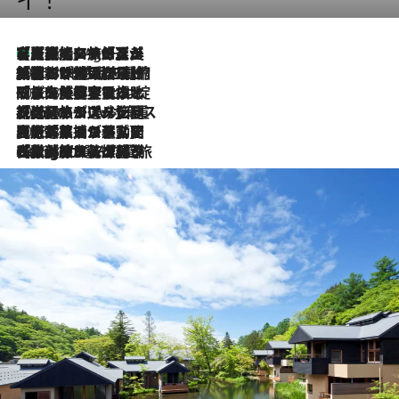
【厳選旅コスメ】「多機能アイテムがメイン！」旅好き美容エディターが選んだ夏旅ベストコスメを発表【Mサイズジップ】
1 Hour Ago
2026.8.6
「荷物が増えるほど旅ストレスは増す」美容ジャーナリストがたどり着いた最終結論。“化粧品を劇的に減らす”感動の凝縮美容とは
2026.8.6
「旅先には金髪ウィッグを持参」日本と同じメイクでは損してる!? 美容ジャーナリストが提案する“掟破りの旅美容”とは
2026.8.6
【厳選旅コスメ】「身軽さ＆UV対策重視！」ヘアアーティストshucoが選んだ夏旅ベストコスメを発表【Mサイズジップ】
2026.8.5
【厳選旅コスメ】国内をあちこち移動する河井菜摘が選んだ夏旅ベストコスメ発表！「リラックスアイテムはマスト」【Mサイズジップ】
2026.8.4
【厳選旅コスメ】「紫外線＆乾燥対策しながらメイク感も！」ヘア＆メイクGeorgeが選んだ夏旅ベストコスメを発表！【Mサイズジップ】