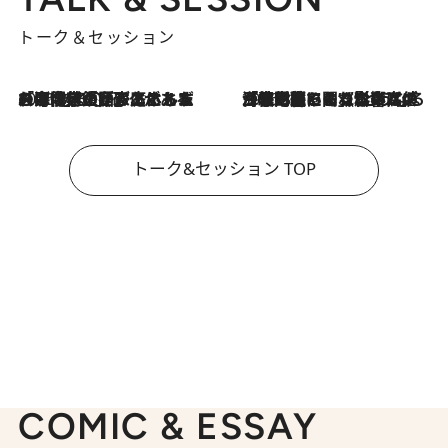
トーク＆セッション
2026.8.3
「今後値上げがあるとすれば…」「リスクがあるのは今年の冬」エネルギー専門家が語る、ホルムズ海峡封鎖が家庭にもたらす“ある心配”
2026.8.3
「住宅建てられない…」「サーチャージ料の高値が続いている」ホルムズ海峡封鎖による影響はいつまで続く？《エネルギー専門家に聞く“どうなる日本の暮らし”》
トーク&セッション TOP
COMIC & ESSAY