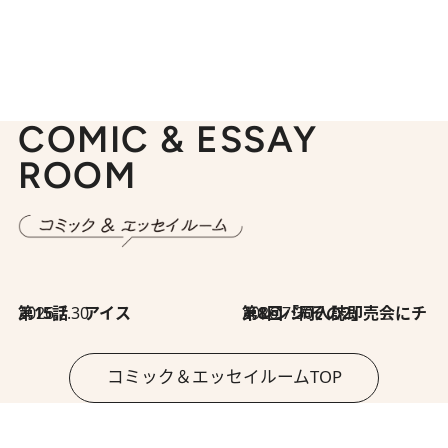
COMIC & ESSAY
ROOM
2026.7.30
第15話 アイス
2026.7.30
第8回「同人誌即売会にチャレンジ その2」
コミック＆エッセイルームTOP