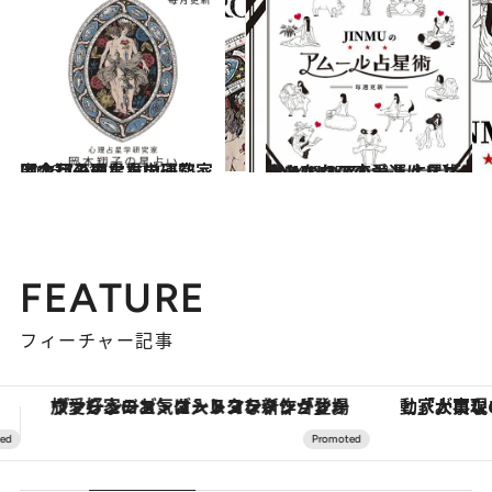
2026.7.31
【今月のあなたの運勢は？】心理占星学研究家 岡本翔子の星占い
占い
2024.6.15
【あなたの恋愛運は？】JINMUのアムール占星術 愛とエロスのジンムリズム
占い
FEATURE
フィーチャー記事
「大事なのは地域の意識を変えること」。ロレックス賞受賞の自然保護活動家が実現させたナイジェリアの自然環境の復活
【夏限定ディナーコース】旬を迎