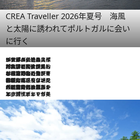
CREA Traveller 2026年夏号 海風
と太陽に誘われてポルトガルに会い
に行く
2026.8.8
リスボンの絶品スイーツ「パステル・デ・ナタ」とは？ポルトガル伝統の奥深い世界へ
2026.7.27
「私の祖国はポルトガル語です」国民的詩人フェルナンド・ペソアと、彼が愛した文学の街を歩く
2026.7.26
ポルトガル近海が育む極上の海の幸。キリリと冷えた白ワインと愉しむ、シーフード専門店の贅沢
2026.7.22
伝統の味をモダンに昇華。高感度な地元客が集う、リスボンの最旬ガストロノミー
2026.7.21
大航海時代の栄華から、震災、独裁、そして革命へ。ポルトガル・首都リスボンの石畳に刻まれた「歴史の光と影」
2026.7.13
エッセイ・ヤマザキマリ「慎ましくも美しき国 ポルトガル」