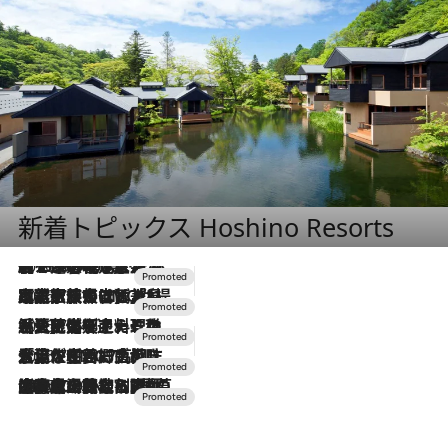
新着トピックス Hoshino Resorts
2026.8.7
【トンボの足水浴】ヒノキの香りに包まれて涼感マックス！約13℃の湧水かけ流しを避暑地「星野温泉 トンボの湯」で体験
2026.7.31
【ホテル帰省】という選択肢をOMOが提案。家族とほどよい距離を保つには「昼は実家、夜は気兼ねなくホテルで！」
2026.7.24
【夏限定ディナーコース】旬を迎える稚鮎や花ズッキーニなどをイタリア・トスカーナの郷土料理の手法で満喫！
2026.7.17
「土佐和ハーブかき氷」がOMO7高知に登場！生姜、山椒、大葉など目にも舌にも涼を呼ぶ郷土の味
2026.7.10
NEW OPEN！【界 草津】名湯の地に誕生。趣の異なる2種の温泉と上州ならではの会席・蕎麦割烹など美食を味わう究極の癒やし旅