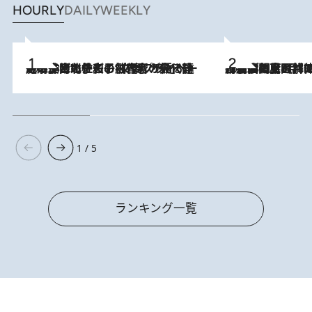
HOURLY
DAILY
WEEKLY
2026.8.3
《「文士の子ども被害者の会」発足！》阿川佐和子（72）が語る遠藤周作に北杜夫、劇作家・矢代静一の子どもたちの“文豪プライベート事件簿”
2026.8.8
「最後に見られてよかった」上野動物園の東園パンダ舎が解体前に特別公開。8月16日まで延長されたパネル展と共に辿る“半世紀”のパンダ飼育《解体工事の図面あり》
1 / 5
ランキング一覧