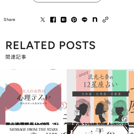
Share
RELATED POSTS
関連記事
2025.9.28
【心理テスト100本】で知る本当の自分 恋愛、仕事、人間関係…
占い
2021.12.15
【2022年の年間占い】“視える占い師”流光七奈の12星座占い
占い