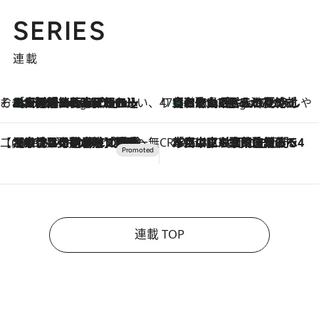
SERIES
連載
そおだよおこの関西おいしい、おやつ紀行
［大阪府箕面市］一皿一皿目の前で仕上げられる、料理を巧みに組み込んだアシェットデセールコース「ミチル アシェット デセール（Michiru assiette dessert）」
6 Hours Ago
47都道府県の手みやげ ひんやりスイーツで夏を満喫
【和歌山県】この夏絶対食べたい 冷やしておいしいおやつ3選 みかんがごろっと丸ごと入ったジュレ
6 Hours Ago
【CREA×星野リゾート】唯一無二。癒しと発見が待つ場所へ
2026.8.7
【トンボの足水浴】ヒノキの香りに包まれて涼感マックス！約13℃の湧水かけ流しを避暑地「星野温泉 トンボの湯」で体験
CREA'S CHOICE
2026.8.7
「立川にも歌舞伎があるんだよ」 片岡仁左衛門・市川中車ら豪華座組みで4年目の立川立飛歌舞伎へ
連載 TOP