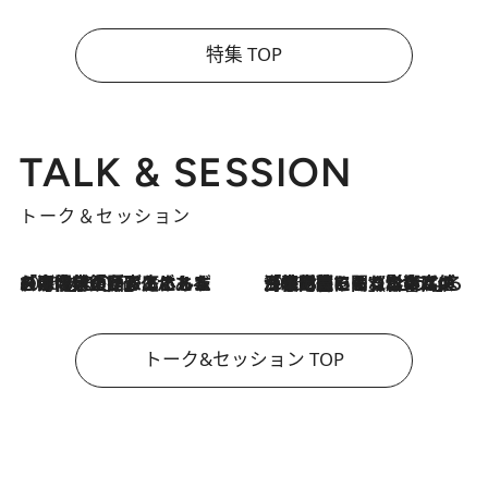
特集 TOP
TALK & SESSION
トーク＆セッション
2026.8.3
「今後値上げがあるとすれば…」「リスクがあるのは今年の冬」エネルギー専門家が語る、ホルムズ海峡封鎖が家庭にもたらす“ある心配”
2026.8.3
「住宅建てられない…」「サーチャージ料の高値が続いている」ホルムズ海峡封鎖による影響はいつまで続く？《エネルギー専門家に聞く“どうなる日本の暮らし”》
トーク&セッション TOP