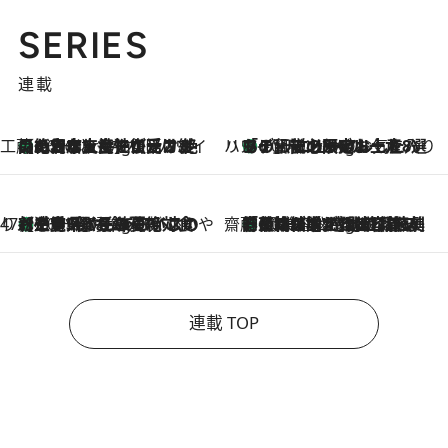
SERIES
連載
工藤まやのおもてなしハワイ
【ハワイ土産】ローカルの絶大な支持で復活！ 絶品の幻クッキー《元ファンの日本人女性が受け継いだ名店》
10 Hours Ago
ハワイ賢者 リサのお気に入りリスト
あの伝説の限定トートも！ リニューアルした「ディーン＆デルーカ ハワイ」で必須のお土産8選
10 Hours Ago
47都道府県の手みやげ ひんやりスイーツで夏を満喫
【三重県】この夏絶対食べたい 冷やしておいしいおやつ3選 お餅×アイスの新感覚スイーツ
10 Hours Ago
齋藤 薫 美容脳ルネサンス
「荷物が増えるほど旅ストレスは増す」美容ジャーナリストがたどり着いた最終結論。“化粧品を劇的に減らす”感動の凝縮美容とは
10 Hours Ago
連載 TOP