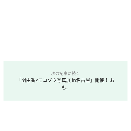
次の記事に続く
「関由香×モコゾウ写真展 in名古屋」開催！ お
も...