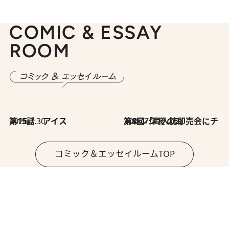
COMIC & ESSAY
ROOM
2026.7.30
第15話 アイス
2026.7.30
第8回「同人誌即売会にチャレンジ その2」
コミック＆エッセイルームTOP