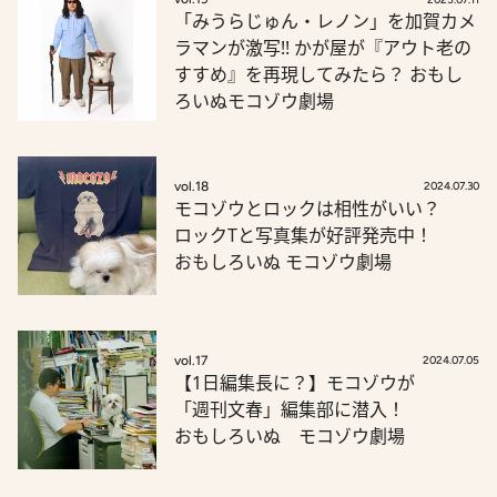
「みうらじゅん・レノン」を加賀カメ
ラマンが激写!! かが屋が『アウト老の
すすめ』を再現してみたら？ おもし
ろいぬモコゾウ劇場
vol.18
2024.07.30
モコゾウとロックは相性がいい？
ロックTと写真集が好評発売中！
おもしろいぬ モコゾウ劇場
vol.17
2024.07.05
【1日編集長に？】モコゾウが
「週刊文春」編集部に潜入！
おもしろいぬ モコゾウ劇場