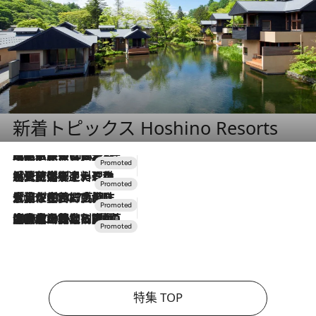
新着トピックス Hoshino Resorts
2026.7.31
【ホテル帰省】という選択肢をOMOが提案。家族とほどよい距離を保つには「昼は実家、夜は気兼ねなくホテルで！」
2026.7.24
【夏限定ディナーコース】旬を迎える稚鮎や花ズッキーニなどをイタリア・トスカーナの郷土料理の手法で満喫！
2026.7.17
「土佐和ハーブかき氷」がOMO7高知に登場！生姜、山椒、大葉など目にも舌にも涼を呼ぶ郷土の味
2026.7.10
NEW OPEN！【界 草津】名湯の地に誕生。趣の異なる2種の温泉と上州ならではの会席・蕎麦割烹など美食を味わう究極の癒やし旅
特集 TOP