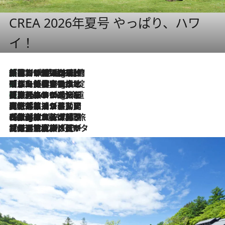
CREA 2026年夏号 やっぱり、ハワ
イ！
「荷物が増えるほど旅ストレスは増す」美容ジャーナリストがたどり着いた最終結論。“化粧品を劇的に減らす”感動の凝縮美容とは
10 Hours Ago
「旅先には金髪ウィッグを持参」日本と同じメイクでは損してる!? 美容ジャーナリストが提案する“掟破りの旅美容”とは
10 Hours Ago
【厳選旅コスメ】「身軽さ＆UV対策重視！」ヘアアーティストshucoが選んだ夏旅ベストコスメを発表【Mサイズジップ】
10 Hours Ago
2026.8.5
【厳選旅コスメ】国内をあちこち移動する河井菜摘が選んだ夏旅ベストコスメ発表！「リラックスアイテムはマスト」【Mサイズジップ】
2026.8.4
【厳選旅コスメ】「紫外線＆乾燥対策しながらメイク感も！」ヘア＆メイクGeorgeが選んだ夏旅ベストコスメを発表！【Mサイズジップ】
2026.8.3
【厳選旅コスメ】「保湿もタイパ重視！」“サウナ好き”タレント清水みさとが愛用する夏旅ベストコスメを発表！【Mサイズジップ】