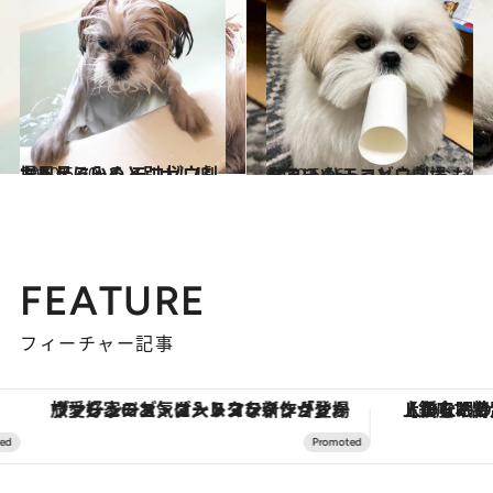
2020.6.30
お風呂に入ると別犬に!? おもしろいぬ モコゾウ劇場
カルチャー
2020.6.16
タコ？ ひょっとこ？ おもしろいぬ モコゾウ劇場
カルチャー
FEATURE
フィーチャー記事
【銀座で出合う最旬美容】美髪ケアや上質な眠り…セルフケアのアップデートから、特別な名入れギフトまで。大人のための「ReFa GINZA」クルーズ