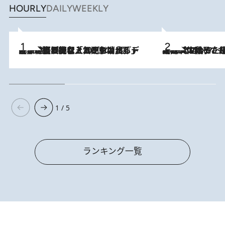
HOURLY
DAILY
WEEKLY
2026.8.5
【なぜ吉沢亮は「気配を消せる」のか？】興行収入208億の『国宝』を経て挑むミュージカル『ディア・エヴァン・ハンセン』。トップ俳優が舞台上でさらけ出した“孤独”とは
2026.8.5
【阿川佐和子さんの年とる力】なぜ70代で始めた趣味は“こんなに楽しい”のか？ ピアノ、俳句…スランプに陥っても続けられる“ある秘訣”とは
1 / 5
ランキング一覧