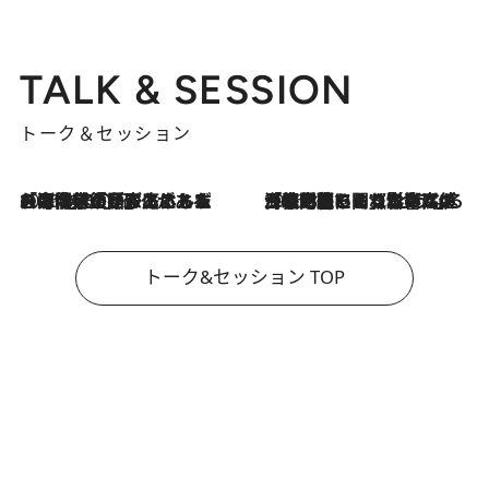
TALK & SESSION
トーク＆セッション
2026.8.3
「今後値上げがあるとすれば…」「リスクがあるのは今年の冬」エネルギー専門家が語る、ホルムズ海峡封鎖が家庭にもたらす“ある心配”
2026.8.3
「住宅建てられない…」「サーチャージ料の高値が続いている」ホルムズ海峡封鎖による影響はいつまで続く？《エネルギー専門家に聞く“どうなる日本の暮らし”》
トーク&セッション TOP