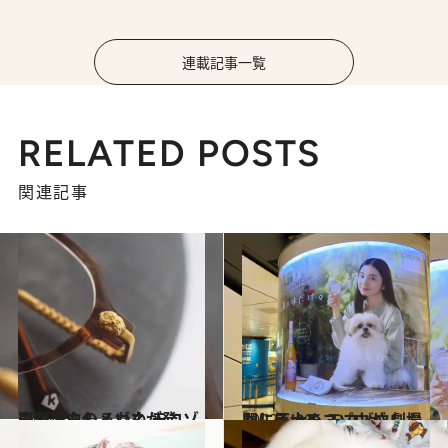
連載記事一覧
RELATED POSTS
関連記事
2022.7.14
モコゾウのメガネが発売!? おもしろいぬ モコゾウ劇場
カルチャー
2022.5.10
駅に巨大モコゾウが！ おもしろいぬ モコゾウ劇場
カルチャー