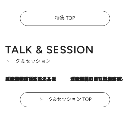
特集 TOP
TALK & SESSION
トーク＆セッション
2026.8.3
「今後値上げがあるとすれば…」「リスクがあるのは今年の冬」エネルギー専門家が語る、ホルムズ海峡封鎖が家庭にもたらす“ある心配”
2026.8.3
「住宅建てられない…」「サーチャージ料の高値が続いている」ホルムズ海峡封鎖による影響はいつまで続く？《エネルギー専門家に聞く“どうなる日本の暮らし”》
トーク&セッション TOP