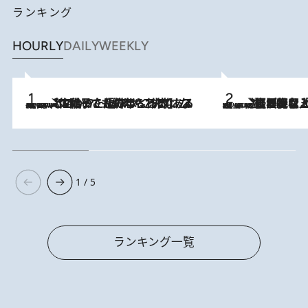
ランキング
HOURLY
DAILY
WEEKLY
2026.8.5
【阿川佐和子さんの年とる力】なぜ70代で始めた趣味は“こんなに楽しい”のか？ ピアノ、俳句…スランプに陥っても続けられる“ある秘訣”とは
2026.8.5
【なぜ吉沢亮は「気配を消せる」のか？】興行収入208億の『国宝』を経て挑むミュージカル『ディア・エヴァン・ハンセン』。トップ俳優が舞台上でさらけ出した“孤独”とは
1 / 5
ランキング一覧