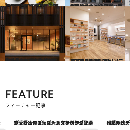
2023.4.11
「グランド ハイアット 東京」 開業20周年の記念メニューで イタリア食文化の奥深い世界を堪能
旅＆お出かけ
2023.4.4
浅草の地で38年に渡り愛され続ける 「浅草ビューホテル」の アネックスがグランドオープン！
旅＆お出かけ
2023.3.28
全室専用の温泉露天風呂付き！ 1日10組限定で贅沢な滞在を叶える 武雄温泉「ホテル 星の華」
旅＆お出かけ
2023.3.21
『わたしの本』を見つけるホテル 「BOOK HOTEL 神保町」がオープン
旅＆お出かけ
FEATURE
フィーチャー記事
ヴァシュロン・コンスタンタン「オーヴァーシーズ・オートマティック」。旅愛好家のお気に入りコレクションから、ジェンダーレスな新作が登場
【夏限定ディナーコース】旬を迎