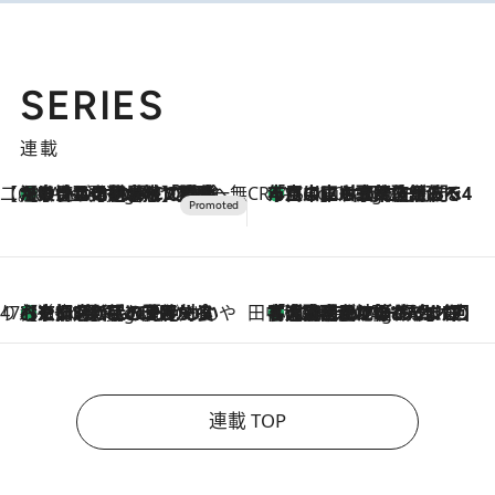
SERIES
連載
【CREA×星野リゾート】唯一無二。癒しと発見が待つ場所へ
【トンボの足水浴】ヒノキの香りに包まれて涼感マックス！約13℃の湧水かけ流しを避暑地「星野温泉 トンボの湯」で体験
3 Hours Ago
CREA'S CHOICE
「立川にも歌舞伎があるんだよ」 片岡仁左衛門・市川中車ら豪華座組みで4年目の立川立飛歌舞伎へ
5 Hours Ago
47都道府県の手みやげ ひんやりスイーツで夏を満喫
【京都府】この夏絶対食べたい 冷やしておいしいおやつ3選 ひと口目から心を掴む新緑のテリーヌ
5 Hours Ago
田中稲の勝手に再ブーム
「湘南乃風に憧れて」観客大盛上がりの“タオル回し”に、ラッパー顔負けの高速歌唱まで…さだまさし（74）のアグレッシブすぎる現在地
10 Hours Ago
連載 TOP