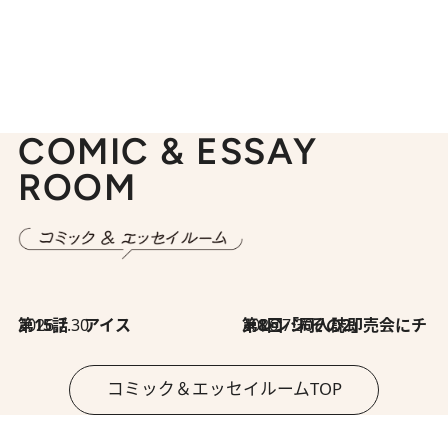
COMIC & ESSAY
ROOM
2026.7.30
第15話 アイス
2026.7.30
第8回「同人誌即売会にチャレンジ その2」
コミック＆エッセイルームTOP