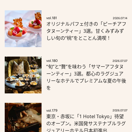
vol.181
2026.07.14
オリジナルパフェ付きの「ピーチアフ
タヌーンティー」3選。甘くみずみず
しい旬の“桃”をとことん満喫！
vol.180
2026.07.07
“旬”と“贅”を味わう「サマーアフタヌ
ーンティー」3選。都心のラグジュア
リーなホテルでプレミアムな夏の午後
を
vol.179
2026.07.07
東京・赤坂に「1 Hotel Tokyo」待望
のオープン。米国発サステナブルラグ
ジュアリーホテル日本初進出