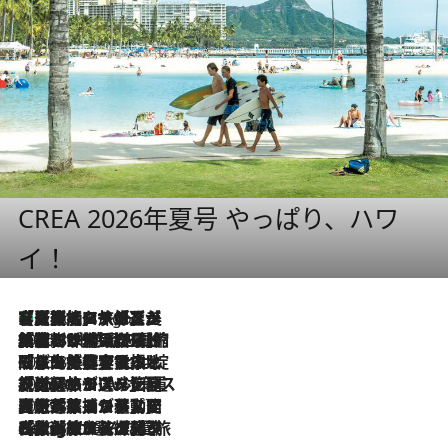
CREA 2026年夏号 やっぱり、ハワ
イ！
【厳選旅コスメ】「多機能アイテムがメイン！」旅好き美容エディターが選んだ夏旅ベストコスメを発表【Mサイズジップ】
5 Hours Ago
2026.8.6
「荷物が増えるほど旅ストレスは増す」美容ジャーナリストがたどり着いた最終結論。“化粧品を劇的に減らす”感動の凝縮美容とは
2026.8.6
「旅先には金髪ウィッグを持参」日本と同じメイクでは損してる!? 美容ジャーナリストが提案する“掟破りの旅美容”とは
2026.8.6
【厳選旅コスメ】「身軽さ＆UV対策重視！」ヘアアーティストshucoが選んだ夏旅ベストコスメを発表【Mサイズジップ】
2026.8.5
【厳選旅コスメ】国内をあちこち移動する河井菜摘が選んだ夏旅ベストコスメ発表！「リラックスアイテムはマスト」【Mサイズジップ】
2026.8.4
【厳選旅コスメ】「紫外線＆乾燥対策しながらメイク感も！」ヘア＆メイクGeorgeが選んだ夏旅ベストコスメを発表！【Mサイズジップ】