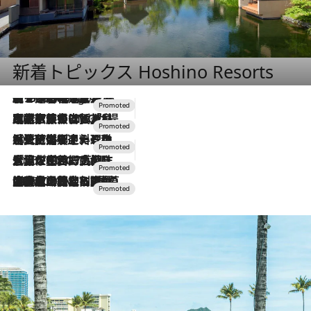
新着トピックス Hoshino Resorts
【トンボの足水浴】ヒノキの香りに包まれて涼感マックス！約13℃の湧水かけ流しを避暑地「星野温泉 トンボの湯」で体験
3 Hours Ago
2026.7.31
【ホテル帰省】という選択肢をOMOが提案。家族とほどよい距離を保つには「昼は実家、夜は気兼ねなくホテルで！」
2026.7.24
【夏限定ディナーコース】旬を迎える稚鮎や花ズッキーニなどをイタリア・トスカーナの郷土料理の手法で満喫！
2026.7.17
「土佐和ハーブかき氷」がOMO7高知に登場！生姜、山椒、大葉など目にも舌にも涼を呼ぶ郷土の味
2026.7.10
NEW OPEN！【界 草津】名湯の地に誕生。趣の異なる2種の温泉と上州ならではの会席・蕎麦割烹など美食を味わう究極の癒やし旅