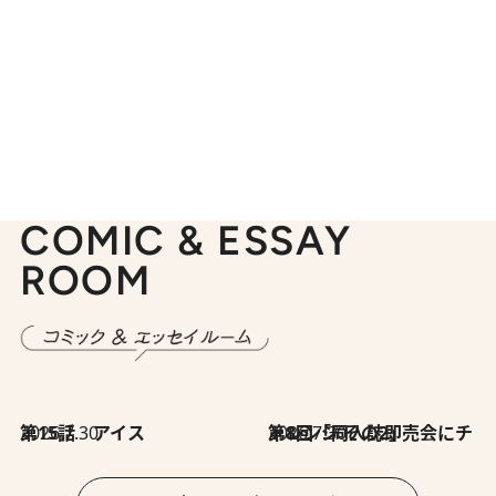
COMIC & ESSAY
ROOM
2026.7.30
第15話 アイス
2026.7.30
第8回「同人誌即売会にチャレンジ その2」