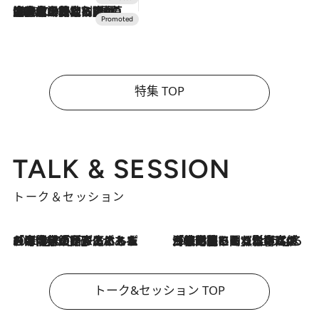
2026.7.10
NEW OPEN！【界 草津】名湯の地に誕生。趣の異なる2種の温泉と上州ならではの会席・蕎麦割烹など美食を味わう究極の癒やし旅
特集 TOP
TALK & SESSION
トーク＆セッション
2026.8.3
「今後値上げがあるとすれば…」「リスクがあるのは今年の冬」エネルギー専門家が語る、ホルムズ海峡封鎖が家庭にもたらす“ある心配”
2026.8.3
「住宅建てられない…」「サーチャージ料の高値が続いている」ホルムズ海峡封鎖による影響はいつまで続く？《エネルギー専門家に聞く“どうなる日本の暮らし”》
トーク&セッション TOP