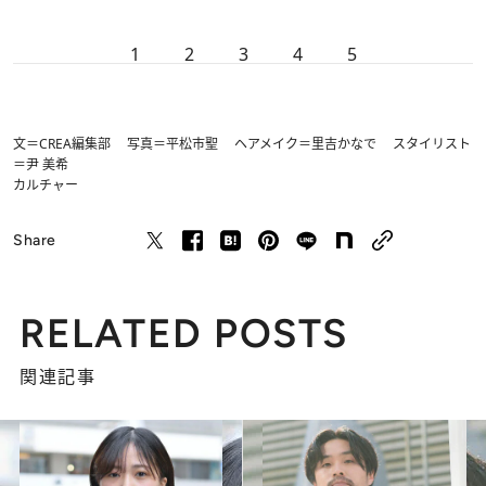
1
2
3
4
5
文＝CREA編集部 写真＝平松市聖 ヘアメイク＝里吉かなで スタイリスト
＝尹 美希
カルチャー
Share
RELATED POSTS
関連記事