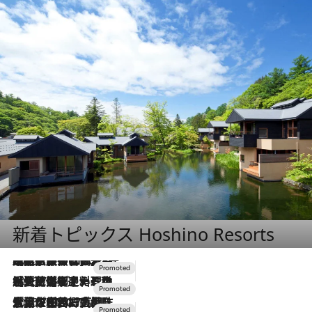
新着トピックス Hoshino Resorts
2026.7.31
【ホテル帰省】という選択肢をOMOが提案。家族とほどよい距離を保つには「昼は実家、夜は気兼ねなくホテルで！」
2026.7.24
【夏限定ディナーコース】旬を迎える稚鮎や花ズッキーニなどをイタリア・トスカーナの郷土料理の手法で満喫！
2026.7.17
「土佐和ハーブかき氷」がOMO7高知に登場！生姜、山椒、大葉など目にも舌にも涼を呼ぶ郷土の味