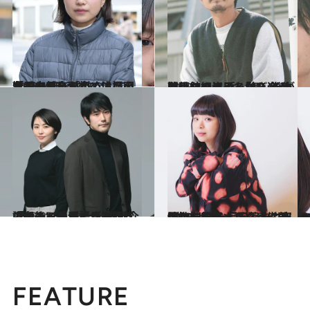
2023.4.13
「乗り越えなくていい困難もあるし 成熟なんてしなくていい」今、注目の 金子由里奈が初めて撮った“人”の映画
カルチャー
2023.4.7
映画館のバイトから道が開けた細川 岳 「舞いあがれ！」で注目を浴び 新作はぬいぐるみと向き合う難役に
カルチャー
2023.3.24
「老後について母と話している」長澤まさみ、松山ケンイチが語る 映画『ロストケア』が描く“介護殺人”
カルチャー
2023.3.13
“猫のような目をした”風俗嬢を熱演 『零落』に出演した趣里「ちふゆは 空間の一部のような感覚的な女性」
カルチャー
FEATURE