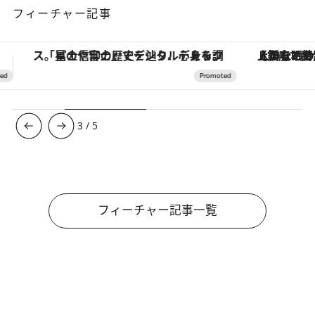
フィーチャー記事
【銀座で出合う最旬美容】美髪ケアや上質な眠り…セルフケアのアップデートから、特別な名入れギフトまで。大人のための「ReFa GINZA」クルーズ
3
/
5
フィーチャー記事一覧