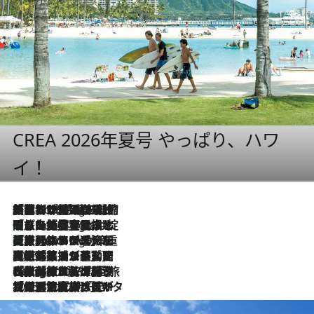
CREA 2026年夏号 やっぱり、ハワ
イ！
「荷物が増えるほど旅ストレスは増す」美容ジャーナリストがたどり着いた最終結論。“化粧品を劇的に減らす”感動の凝縮美容とは
5 Hours Ago
「旅先には金髪ウィッグを持参」日本と同じメイクでは損してる!? 美容ジャーナリストが提案する“掟破りの旅美容”とは
5 Hours Ago
【厳選旅コスメ】「身軽さ＆UV対策重視！」ヘアアーティストshucoが選んだ夏旅ベストコスメを発表【Mサイズジップ】
5 Hours Ago
2026.8.5
【厳選旅コスメ】国内をあちこち移動する河井菜摘が選んだ夏旅ベストコスメ発表！「リラックスアイテムはマスト」【Mサイズジップ】
2026.8.4
【厳選旅コスメ】「紫外線＆乾燥対策しながらメイク感も！」ヘア＆メイクGeorgeが選んだ夏旅ベストコスメを発表！【Mサイズジップ】
2026.8.3
【厳選旅コスメ】「保湿もタイパ重視！」“サウナ好き”タレント清水みさとが愛用する夏旅ベストコスメを発表！【Mサイズジップ】