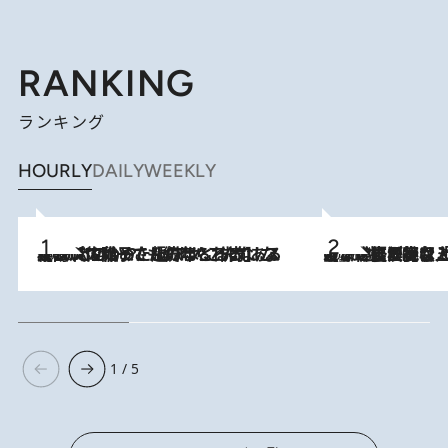
RANKING
ランキング
HOURLY
DAILY
WEEKLY
2026.8.5
【阿川佐和子さんの年とる力】なぜ70代で始めた趣味は“こんなに楽しい”のか？ ピアノ、俳句…スランプに陥っても続けられる“ある秘訣”とは
2026.8.5
【なぜ吉沢亮は「気配を消せる」のか？】興行収入208億の『国宝』を経て挑むミュージカル『ディア・エヴァン・ハンセン』。トップ俳優が舞台上でさらけ出した“孤独”とは
1 / 5