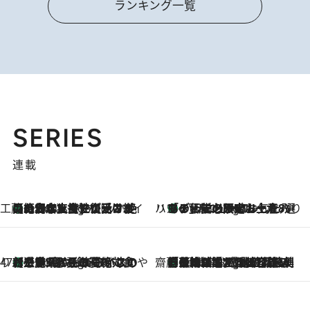
ランキング一覧
SERIES
連載
工藤まやのおもてなしハワイ
【ハワイ土産】ローカルの絶大な支持で復活！ 絶品の幻クッキー《元ファンの日本人女性が受け継いだ名店》
5 Hours Ago
ハワイ賢者 リサのお気に入りリスト
あの伝説の限定トートも！ リニューアルした「ディーン＆デルーカ ハワイ」で必須のお土産8選
5 Hours Ago
47都道府県の手みやげ ひんやりスイーツで夏を満喫
【三重県】この夏絶対食べたい 冷やしておいしいおやつ3選 お餅×アイスの新感覚スイーツ
5 Hours Ago
齋藤 薫 美容脳ルネサンス
「荷物が増えるほど旅ストレスは増す」美容ジャーナリストがたどり着いた最終結論。“化粧品を劇的に減らす”感動の凝縮美容とは
5 Hours Ago