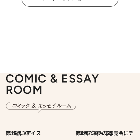
COMIC & ESSAY
ROOM
2026.7.30
第15話 アイス
2026.7.30
第8回「同人誌即売会にチャレンジ その2」