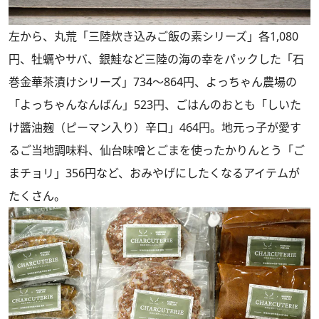
左から、丸荒「三陸炊き込みご飯の素シリーズ」各1,080
円、牡蠣やサバ、銀鮭など三陸の海の幸をパックした「石
巻金華茶漬けシリーズ」734～864円、よっちゃん農場の
「よっちゃんなんばん」523円、ごはんのおとも「しいた
け醬油麹（ピーマン入り）辛口」464円。地元っ子が愛す
るご当地調味料、仙台味噌とごまを使ったかりんとう「ご
まチョリ」356円など、おみやげにしたくなるアイテムが
たくさん。