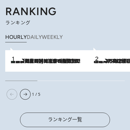
RANKING
ランキング
HOURLY
DAILY
WEEKLY
「最後に見られてよかった」上野動物園の東園パンダ舎が解体前に特別公開。8月16日まで延長されたパネル展と共に辿る“半世紀”のパンダ飼育《解体工事の図面あり》
10 Hours Ago
2026.8.7
「湘南乃風に憧れて」観客大盛上がりの“タオル回し”に、ラッパー顔負けの高速歌唱まで…さだまさし（74）のアグレッシブすぎる現在地
1 / 5
ランキング一覧