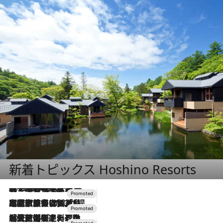
新着トピックス Hoshino Resorts
2026.8.7
【トンボの足水浴】ヒノキの香りに包まれて涼感マックス！約13℃の湧水かけ流しを避暑地「星野温泉 トンボの湯」で体験
2026.7.31
【ホテル帰省】という選択肢をOMOが提案。家族とほどよい距離を保つには「昼は実家、夜は気兼ねなくホテルで！」
2026.7.24
【夏限定ディナーコース】旬を迎える稚鮎や花ズッキーニなどをイタリア・トスカーナの郷土料理の手法で満喫！