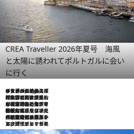
CREA Traveller 2026年夏号 海風
と太陽に誘われてポルトガルに会い
に行く
リスボンの絶品スイーツ「パステル・デ・ナタ」とは？ポルトガル伝統の奥深い世界へ
9 Hours Ago
2026.7.27
「私の祖国はポルトガル語です」国民的詩人フェルナンド・ペソアと、彼が愛した文学の街を歩く
2026.7.26
ポルトガル近海が育む極上の海の幸。キリリと冷えた白ワインと愉しむ、シーフード専門店の贅沢
2026.7.22
伝統の味をモダンに昇華。高感度な地元客が集う、リスボンの最旬ガストロノミー
2026.7.21
大航海時代の栄華から、震災、独裁、そして革命へ。ポルトガル・首都リスボンの石畳に刻まれた「歴史の光と影」
2026.7.13
エッセイ・ヤマザキマリ「慎ましくも美しき国 ポルトガル」