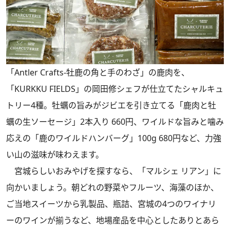
「Antler Crafts-牡鹿の角と手のわざ」の鹿肉を、
「KURKKU FIELDS」の岡田修シェフが仕立てたシャルキュ
トリー4種。牡蠣の旨みがジビエを引き立てる「鹿肉と牡
蠣の生ソーセージ」2本入り 660円、ワイルドな旨みと噛み
応えの「鹿のワイルドハンバーグ」100g 680円など、力強
い山の滋味が味わえます。
宮城らしいおみやげを探すなら、「マルシェ リアン」に
向かいましょう。朝どれの野菜やフルーツ、海藻のほか、
ご当地スイーツから乳製品、瓶詰、宮城の4つのワイナリ
ーのワインが揃うなど、地場産品を中心としたありとあら