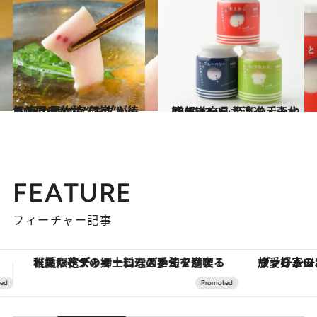
2023.1.19
気仙沼のメカジキグルメと 冬の風物詩“氣嵐”が待っている
旅＆お出かけ
2022.12.27
47都道府県 至高の手みやげリスト ～北海道・東北篇 2023～
グルメ
FEATURE
フィーチャー記事
ヴァシュロン・コンスタンタン「オーヴァーシーズ・オートマティック」。旅愛好家のお気に入りコレクションから、ジェンダーレスな新作が登場