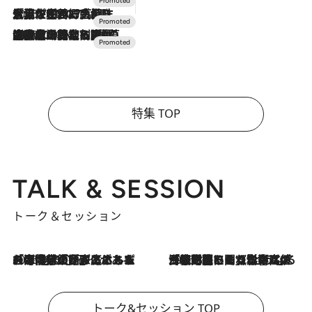
2026.7.17
「土佐和ハーブかき氷」がOMO7高知に登場！生姜、山椒、大葉など目にも舌にも涼を呼ぶ郷土の味
2026.7.10
NEW OPEN！【界 草津】名湯の地に誕生。趣の異なる2種の温泉と上州ならではの会席・蕎麦割烹など美食を味わう究極の癒やし旅
特集 TOP
TALK & SESSION
トーク＆セッション
2026.8.3
「今後値上げがあるとすれば…」「リスクがあるのは今年の冬」エネルギー専門家が語る、ホルムズ海峡封鎖が家庭にもたらす“ある心配”
2026.8.3
「住宅建てられない…」「サーチャージ料の高値が続いている」ホルムズ海峡封鎖による影響はいつまで続く？《エネルギー専門家に聞く“どうなる日本の暮らし”》
トーク&セッション TOP