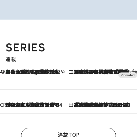
SERIES
連載
47都道府県の手みやげ ひんやりスイーツで夏を満喫
【兵庫県】この夏絶対食べたい 冷やしておいしいおやつ3選 淡路島の恵みをジェラートに集約
9 Hours Ago
【CREA×星野リゾート】唯一無二。癒しと発見が待つ場所へ
2026.8.7
【トンボの足水浴】ヒノキの香りに包まれて涼感マックス！約13℃の湧水かけ流しを避暑地「星野温泉 トンボの湯」で体験
CREA'S CHOICE
2026.8.7
「立川にも歌舞伎があるんだよ」 片岡仁左衛門・市川中車ら豪華座組みで4年目の立川立飛歌舞伎へ
田中稲の勝手に再ブーム
2026.8.7
「湘南乃風に憧れて」観客大盛上がりの“タオル回し”に、ラッパー顔負けの高速歌唱まで…さだまさし（74）のアグレッシブすぎる現在地
連載 TOP