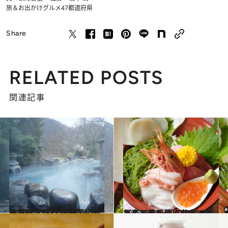
旅＆お出かけ
グルメ
47都道府県
Share
RELATED POSTS
関連記事
2023.2.18
とろっとろの湯に身も心も癒やされる 鳴子温泉郷の“うなぎの湯”へ
旅＆お出かけ
2023.2.8
どんどん元気になってきた南三陸で 冬旬海鮮、エスニック、そしてワイン
旅＆お出かけ