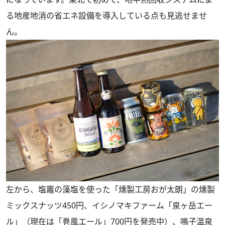
る地産地消の省エネ設備を導入している点も見逃せませ
ん。
左から、塩竈の藻塩を使った「燻製工房おが太朗」の燻製
ミックスナッツ450円、イシノマキファーム「泉ヶ岳エー
ル」（現在は「巻風エール」700円を発売中）、鳴子温泉