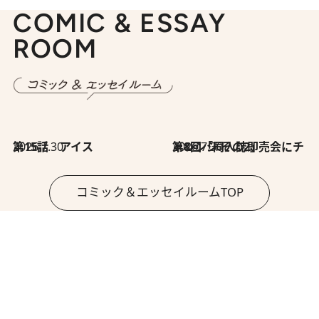
COMIC & ESSAY
ROOM
2026.7.30
第15話 アイス
2026.7.30
第8回「同人誌即売会にチャレンジ その2」
コミック＆エッセイルームTOP