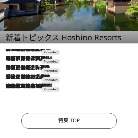
新着トピックス Hoshino Resorts
2026.8.7
【トンボの足水浴】ヒノキの香りに包まれて涼感マックス！約13℃の湧水かけ流しを避暑地「星野温泉 トンボの湯」で体験
2026.7.31
【ホテル帰省】という選択肢をOMOが提案。家族とほどよい距離を保つには「昼は実家、夜は気兼ねなくホテルで！」
2026.7.24
【夏限定ディナーコース】旬を迎える稚鮎や花ズッキーニなどをイタリア・トスカーナの郷土料理の手法で満喫！
2026.7.17
「土佐和ハーブかき氷」がOMO7高知に登場！生姜、山椒、大葉など目にも舌にも涼を呼ぶ郷土の味
2026.7.10
NEW OPEN！【界 草津】名湯の地に誕生。趣の異なる2種の温泉と上州ならではの会席・蕎麦割烹など美食を味わう究極の癒やし旅
特集 TOP