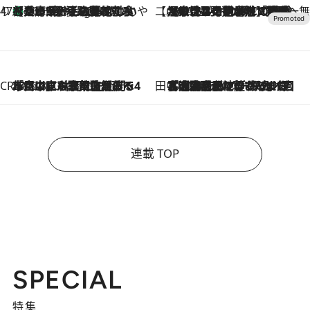
47都道府県の手みやげ ひんやりスイーツで夏を満喫
【兵庫県】この夏絶対食べたい 冷やしておいしいおやつ3選 淡路島の恵みをジェラートに集約
10 Hours Ago
【CREA×星野リゾート】唯一無二。癒しと発見が待つ場所へ
2026.8.7
【トンボの足水浴】ヒノキの香りに包まれて涼感マックス！約13℃の湧水かけ流しを避暑地「星野温泉 トンボの湯」で体験
CREA'S CHOICE
2026.8.7
「立川にも歌舞伎があるんだよ」 片岡仁左衛門・市川中車ら豪華座組みで4年目の立川立飛歌舞伎へ
田中稲の勝手に再ブーム
2026.8.7
「湘南乃風に憧れて」観客大盛上がりの“タオル回し”に、ラッパー顔負けの高速歌唱まで…さだまさし（74）のアグレッシブすぎる現在地
連載 TOP
SPECIAL
特集