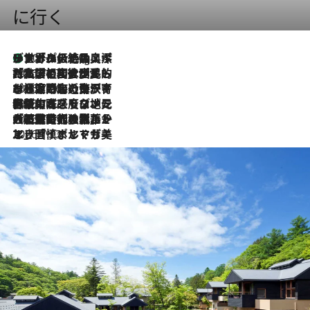
に行く
リスボンの絶品スイーツ「パステル・デ・ナタ」とは？ポルトガル伝統の奥深い世界へ
10 Hours Ago
2026.7.27
「私の祖国はポルトガル語です」国民的詩人フェルナンド・ペソアと、彼が愛した文学の街を歩く
2026.7.26
ポルトガル近海が育む極上の海の幸。キリリと冷えた白ワインと愉しむ、シーフード専門店の贅沢
2026.7.22
伝統の味をモダンに昇華。高感度な地元客が集う、リスボンの最旬ガストロノミー
2026.7.21
大航海時代の栄華から、震災、独裁、そして革命へ。ポルトガル・首都リスボンの石畳に刻まれた「歴史の光と影」
2026.7.13
エッセイ・ヤマザキマリ「慎ましくも美しき国 ポルトガル」