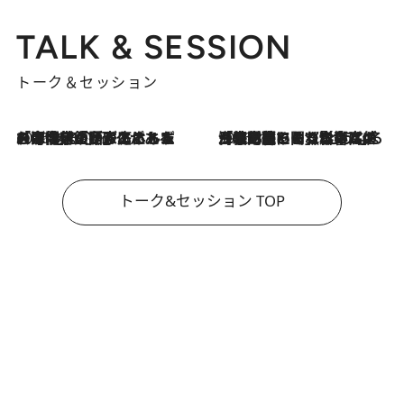
TALK & SESSION
トーク＆セッション
2026.8.3
「今後値上げがあるとすれば…」「リスクがあるのは今年の冬」エネルギー専門家が語る、ホルムズ海峡封鎖が家庭にもたらす“ある心配”
2026.8.3
「住宅建てられない…」「サーチャージ料の高値が続いている」ホルムズ海峡封鎖による影響はいつまで続く？《エネルギー専門家に聞く“どうなる日本の暮らし”》
トーク&セッション TOP