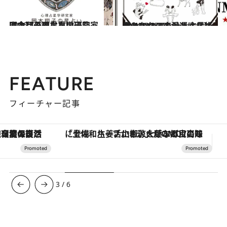
2026.7.31
【今月のあなたの運勢は？】心理占星学研究家 岡本翔子の星占い
占い
2024.6.15
【あなたの恋愛運は？】JINMUのアムール占星術 愛とエロスのジンムリズム
占い
FEATURE
フィーチャー記事
「土佐和ハーブかき氷」がOMO7高知に登場！生姜、山椒、大葉など目にも舌にも涼を呼ぶ郷土の味
【銀座で出合う最旬美容】美髪ケアや上質な眠
3
/
6