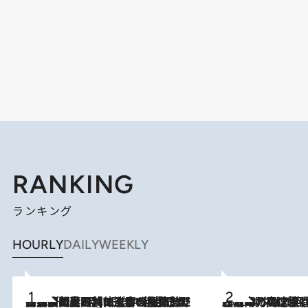
RANKING
ランキング
HOURLY
DAILY
WEEKLY
「最後に見られてよかった」上野動物園の東園パンダ舎が解体前に特別公開。8月16日まで延長されたパネル展と共に辿る“半世紀”のパンダ飼育《解体工事の図面あり》
10 Hours Ago
2026.8.7
「湘南乃風に憧れて」観客大盛上がりの“タオル回し”に、ラッパー顔負けの高速歌唱まで…さだまさし（74）のアグレッシブすぎる現在地