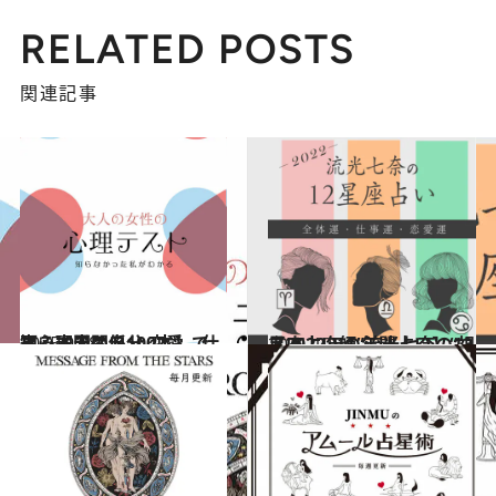
RELATED POSTS
関連記事
2025.9.28
【心理テスト100本】で知る本当の自分 恋愛、仕事、人間関係…
占い
2021.12.15
【2022年の年間占い】“視える占い師”流光七奈の12星座占い
占い