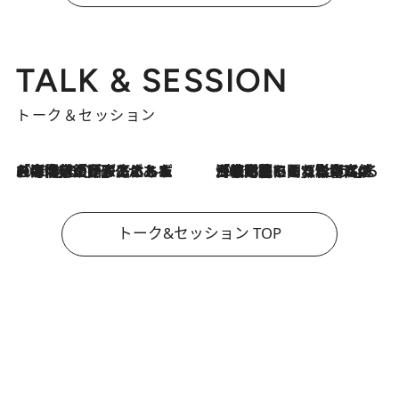
TALK & SESSION
トーク＆セッション
2026.8.3
「今後値上げがあるとすれば…」「リスクがあるのは今年の冬」エネルギー専門家が語る、ホルムズ海峡封鎖が家庭にもたらす“ある心配”
2026.8.3
「住宅建てられない…」「サーチャージ料の高値が続いている」ホルムズ海峡封鎖による影響はいつまで続く？《エネルギー専門家に聞く“どうなる日本の暮らし”》
トーク&セッション TOP