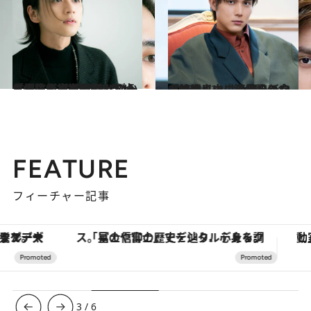
2022.10.21
「消防士」を目指していた学生が 演技経験ゼロから主演に抜擢！ ライダー俳優・飯島寛騎の出発点
カルチャー
2022.10.30
「想像以上の反響をいただいて…」『鎌倉殿の13人』で畠山ロス続出！今を時めく中川大志の新たな挑戦
カルチャー
FEATURE
フィーチャー記事
「星のや富士」でデジタルデトックス。冨士信仰の歴史を辿り、心身を調える。
3
/
6