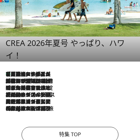
CREA 2026年夏号 やっぱり、ハワ
イ！
【厳選旅コスメ】「多機能アイテムがメイン！」旅好き美容エディターが選んだ夏旅ベストコスメを発表【Mサイズジップ】
9 Hours Ago
2026.8.6
「荷物が増えるほど旅ストレスは増す」美容ジャーナリストがたどり着いた最終結論。“化粧品を劇的に減らす”感動の凝縮美容とは
2026.8.6
「旅先には金髪ウィッグを持参」日本と同じメイクでは損してる!? 美容ジャーナリストが提案する“掟破りの旅美容”とは
2026.8.6
【厳選旅コスメ】「身軽さ＆UV対策重視！」ヘアアーティストshucoが選んだ夏旅ベストコスメを発表【Mサイズジップ】
2026.8.5
【厳選旅コスメ】国内をあちこち移動する河井菜摘が選んだ夏旅ベストコスメ発表！「リラックスアイテムはマスト」【Mサイズジップ】
2026.8.4
【厳選旅コスメ】「紫外線＆乾燥対策しながらメイク感も！」ヘア＆メイクGeorgeが選んだ夏旅ベストコスメを発表！【Mサイズジップ】
特集 TOP