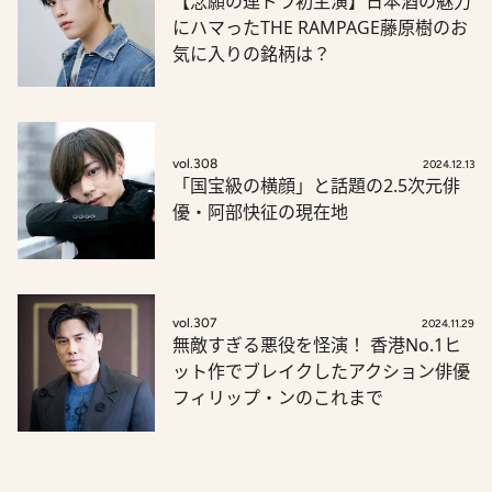
【念願の連ドラ初主演】日本酒の魅力
にハマったTHE RAMPAGE藤原樹のお
気に入りの銘柄は？
vol.308
2024.12.13
「国宝級の横顔」と話題の2.5次元俳
優・阿部快征の現在地
vol.307
2024.11.29
無敵すぎる悪役を怪演！ 香港No.1ヒ
ット作でブレイクしたアクション俳優
フィリップ・ンのこれまで