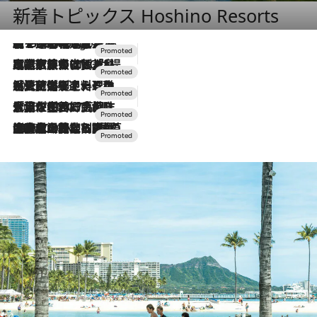
新着トピックス Hoshino Resorts
【トンボの足水浴】ヒノキの香りに包まれて涼感マックス！約13℃の湧水かけ流しを避暑地「星野温泉 トンボの湯」で体験
7 Hours Ago
2026.7.31
【ホテル帰省】という選択肢をOMOが提案。家族とほどよい距離を保つには「昼は実家、夜は気兼ねなくホテルで！」
2026.7.24
【夏限定ディナーコース】旬を迎える稚鮎や花ズッキーニなどをイタリア・トスカーナの郷土料理の手法で満喫！
2026.7.17
「土佐和ハーブかき氷」がOMO7高知に登場！生姜、山椒、大葉など目にも舌にも涼を呼ぶ郷土の味
2026.7.10
NEW OPEN！【界 草津】名湯の地に誕生。趣の異なる2種の温泉と上州ならではの会席・蕎麦割烹など美食を味わう究極の癒やし旅