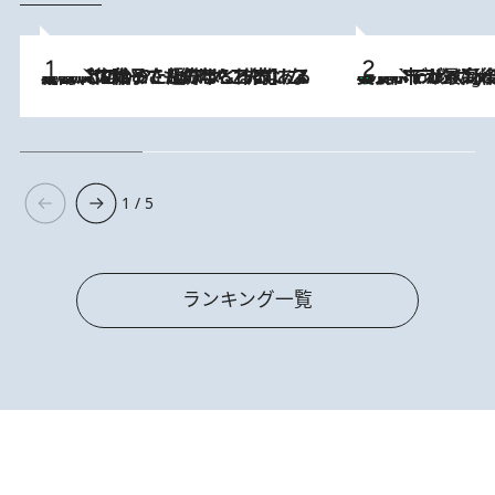
2026.8.5
【阿川佐和子さんの年とる力】なぜ70代で始めた趣味は“こんなに楽しい”のか？ ピアノ、俳句…スランプに陥っても続けられる“ある秘訣”とは
美食、デザイン、ホスピタリティのすべてが最高峰！ ノルウェー第4の都市スタヴァンゲルのW
10 Hours Ago
1 / 5
ランキング一覧