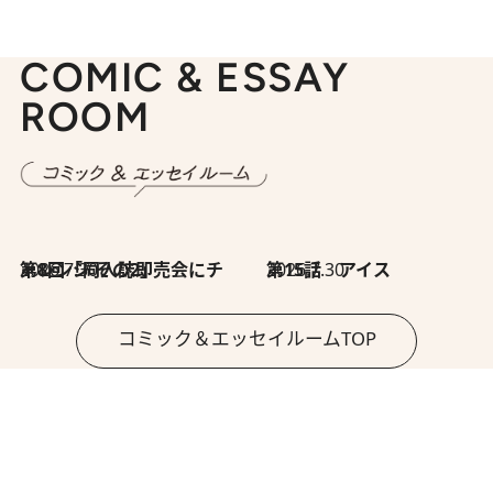
COMIC & ESSAY
ROOM
2026.7.30
第8回「同人誌即売会にチャレンジ その2」
2026.7.30
第15話 アイス
コミック＆エッセイルームTOP