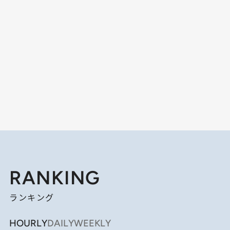
RANKING
ランキング
HOURLY
DAILY
WEEKLY