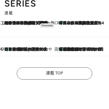
SERIES
連載
【CREA×星野リゾート】唯一無二。癒しと発見が待つ場所へ
【トンボの足水浴】ヒノキの香りに包まれて涼感マックス！約13℃の湧水かけ流しを避暑地「星野温泉 トンボの湯」で体験
7 Hours Ago
CREA'S CHOICE
「立川にも歌舞伎があるんだよ」 片岡仁左衛門・市川中車ら豪華座組みで4年目の立川立飛歌舞伎へ
9 Hours Ago
47都道府県の手みやげ ひんやりスイーツで夏を満喫
【京都府】この夏絶対食べたい 冷やしておいしいおやつ3選 ひと口目から心を掴む新緑のテリーヌ
9 Hours Ago
田中稲の勝手に再ブーム
「湘南乃風に憧れて」観客大盛上がりの“タオル回し”に、ラッパー顔負けの高速歌唱まで…さだまさし（74）のアグレッシブすぎる現在地
2026.8.7
連載 TOP