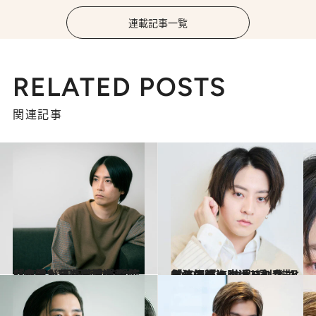
連載記事一覧
RELATED POSTS
関連記事
2022.12.23
「自分だったら思いつかない話」 玉田真也監督作『そばかす』三浦透子 演じる主人公は恋愛をしない女性
カルチャー
2022.11.25
「テニミュ」「刀剣乱舞」で輝く 牧島 輝。猫と戯れる姿に胸キュンな 初主演作『海岸通りのネコミミ探偵』
カルチャー