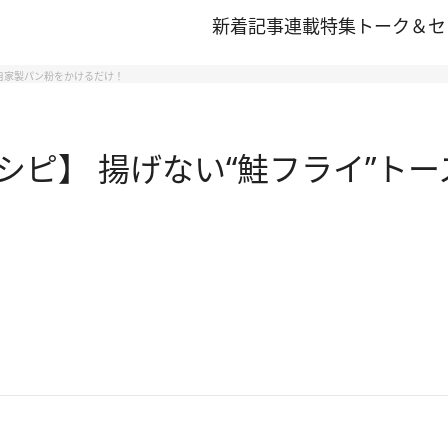
新着記事
連載
特集
トーク＆セ
に自家製パン粉をかけるだけ！
ピ】 揚げない“鮭フライ”トー