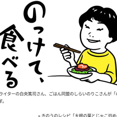
ライターの白央篤司さん、ごはん同盟のしらいのりこさんが「
す。
»
きのうのレシピ「大根の葉とじゃこ炒め