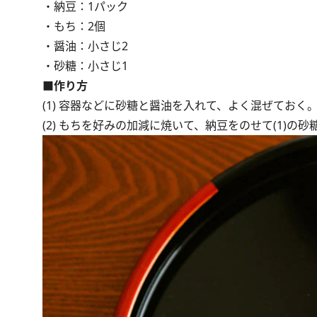
・納豆：1パック
・もち：2個
・醤油：小さじ2
・砂糖：小さじ1
■作り方
(1) 容器などに砂糖と醤油を入れて、よく混ぜてお
(2) もちを好みの加減に焼いて、納豆をのせて(1)の