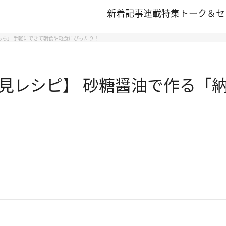
新着記事
連載
特集
トーク＆セ
もち」 手軽にできて朝食や軽食にぴったり！
見レシピ】 砂糖醤油で作る「納