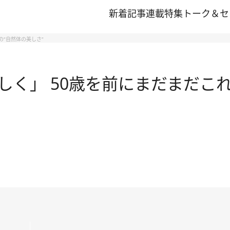
新着記事
連載
特集
トーク＆セ
の“自然体の美しさ”
く」 50歳を前にまだまだこれ