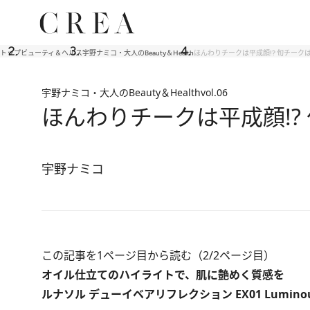
トップ
ビューティ＆ヘルス
宇野ナミコ・大人のBeauty＆Health
ほんわりチークは平成顔!? 旬チーク
宇野ナミコ・大人のBeauty＆Health
vol.06
ほんわりチークは平成顔!?
宇野ナミコ
この記事を1ページ目から読む（2/2ページ目）
オイル仕立てのハイライトで、肌に艶めく質感を
ルナソル デューイベアリフレクション EX01 Luminous