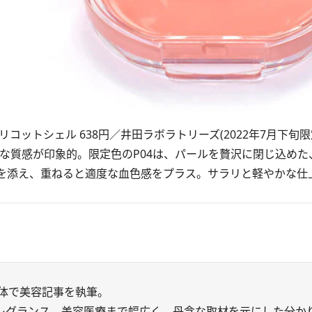
プリコットシェル 638円／井田ラボラトリーズ(2022年7月下旬限
な質感が印象的。限定色のP04は、パールを贅沢に閉じ込めた
を添え、重ねると適度な血色感をプラス。サラリと軽やかな仕
媒体で美容記事を執筆。
レグランス、美容医療まで幅広く、丹念な取材を元にした分か