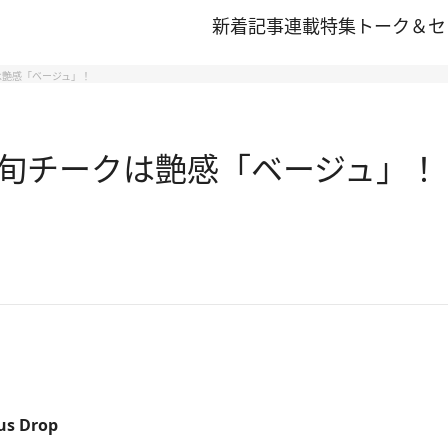
新着記事
連載
特集
トーク＆セ
は艶感「ベージュ」！
 旬チークは艶感「ベージュ」！
 Drop