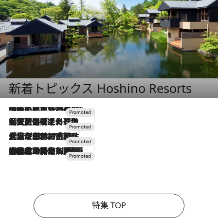
新着トピックス Hoshino Resorts
2026.7.31
【ホテル帰省】という選択肢をOMOが提案。家族とほどよい距離を保つには「昼は実家、夜は気兼ねなくホテルで！」
2026.7.24
【夏限定ディナーコース】旬を迎える稚鮎や花ズッキーニなどをイタリア・トスカーナの郷土料理の手法で満喫！
2026.7.17
「土佐和ハーブかき氷」がOMO7高知に登場！生姜、山椒、大葉など目にも舌にも涼を呼ぶ郷土の味
2026.7.10
NEW OPEN！【界 草津】名湯の地に誕生。趣の異なる2種の温泉と上州ならではの会席・蕎麦割烹など美食を味わう究極の癒やし旅
特集 TOP