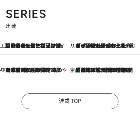
SERIES
連載
工藤まやのおもてなしハワイ
【ハワイ土産】ローカルの絶大な支持で復活！ 絶品の幻クッキー《元ファンの日本人女性が受け継いだ名店》
2026.8.6
ハワイ賢者 リサのお気に入りリスト
あの伝説の限定トートも！ リニューアルした「ディーン＆デルーカ ハワイ」で必須のお土産8選
2026.8.6
47都道府県の手みやげ ひんやりスイーツで夏を満喫
【三重県】この夏絶対食べたい 冷やしておいしいおやつ3選 お餅×アイスの新感覚スイーツ
2026.8.6
齋藤 薫 美容脳ルネサンス
「荷物が増えるほど旅ストレスは増す」美容ジャーナリストがたどり着いた最終結論。“化粧品を劇的に減らす”感動の凝縮美容とは
2026.8.6
連載 TOP