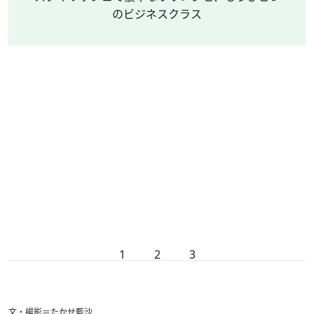
のビジネスクラス
1
2
3
文・撮影＝たかせ藍沙