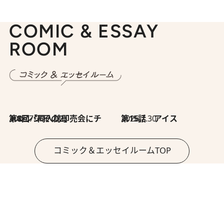
COMIC & ESSAY
ROOM
2026.7.30
第8回「同人誌即売会にチャレンジ その2」
2026.7.30
第15話 アイス
コミック＆エッセイルームTOP