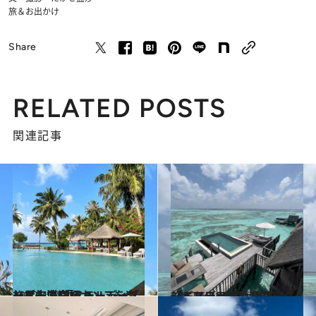
旅＆お出かけ
Share
RELATED POSTS
関連記事
2022.4.18
一足先にヴァカンスを楽しむ人で満杯 モルディブリゾート 「フォーシーズンズ」滞在記
旅＆お出かけ
2022.6.21
【モルディブ】全室ラグジュアリー 水上ヴィラ「ギリ・ランカンフシ」
旅＆お出かけ