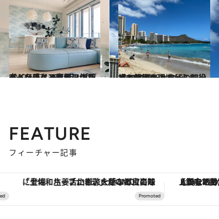
2022.6.27
【インテリア実例】リゾートライク モルディブ風＆バリ風インテリア リゾートを感じる部屋の作り方
ライフスタイル
2022.7.1
【2022最新ハワイ】観光地の状況は？ 旅行のお役立ち情報を現地からレポ！
旅＆お出かけ
FEATURE
フィーチャー記事
「土佐和ハーブかき氷」がOMO7高知に登場！生姜、山椒、大葉など目にも舌にも涼を呼ぶ郷土の味
【銀座で出合う最旬美容】美髪ケアや上質な眠