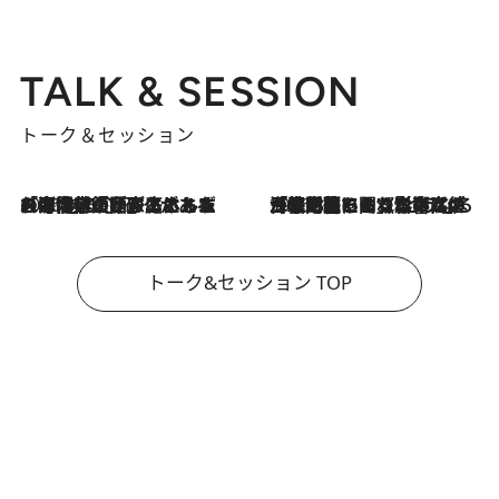
TALK & SESSION
トーク＆セッション
2026.8.3
「今後値上げがあるとすれば…」「リスクがあるのは今年の冬」エネルギー専門家が語る、ホルムズ海峡封鎖が家庭にもたらす“ある心配”
2026.8.3
「住宅建てられない…」「サーチャージ料の高値が続いている」ホルムズ海峡封鎖による影響はいつまで続く？《エネルギー専門家に聞く“どうなる日本の暮らし”》
トーク&セッション TOP