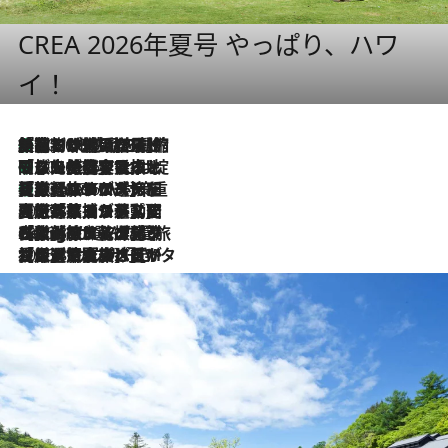
CREA 2026年夏号 やっぱり、ハワ
イ！
「荷物が増えるほど旅ストレスは増す」美容ジャーナリストがたどり着いた最終結論。“化粧品を劇的に減らす”感動の凝縮美容とは
2026.8.6
「旅先には金髪ウィッグを持参」日本と同じメイクでは損してる!? 美容ジャーナリストが提案する“掟破りの旅美容”とは
2026.8.6
【厳選旅コスメ】「身軽さ＆UV対策重視！」ヘアアーティストshucoが選んだ夏旅ベストコスメを発表【Mサイズジップ】
2026.8.6
2026.8.5
【厳選旅コスメ】国内をあちこち移動する河井菜摘が選んだ夏旅ベストコスメ発表！「リラックスアイテムはマスト」【Mサイズジップ】
2026.8.4
【厳選旅コスメ】「紫外線＆乾燥対策しながらメイク感も！」ヘア＆メイクGeorgeが選んだ夏旅ベストコスメを発表！【Mサイズジップ】
2026.8.3
【厳選旅コスメ】「保湿もタイパ重視！」“サウナ好き”タレント清水みさとが愛用する夏旅ベストコスメを発表！【Mサイズジップ】