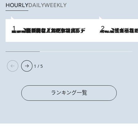
HOURLY
DAILY
WEEKLY
2026.8.5
【なぜ吉沢亮は「気配を消せる」のか？】興行収入208億の『国宝』を経て挑むミュージカル『ディア・エヴァン・ハンセン』。トップ俳優が舞台上でさらけ出した“孤独”とは
2026.8.5
下町風情あふれる台北屈指の人気エリア・大稲埕でセンスのいい台湾土産《ヴィン
1 / 5
ランキング一覧