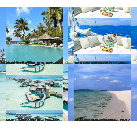
2022.4.18
一足先にヴァカンスを楽しむ人で満杯 モルディブリゾート 「フォーシーズンズ」滞在記
旅＆お出かけ
2021.2.24
モルディブの海を独り占め ソネバリゾートの完璧な船旅
旅＆お出かけ
2021.2.25
【モルディブ】ソネバジャニ 水上ヴィラが魅力のリゾート
旅＆お出かけ
2021.12.31
《北海道から沖縄まで》 ビーチの達人が思わず唸った 2021年国内ベストビーチ10選！
旅＆お出かけ