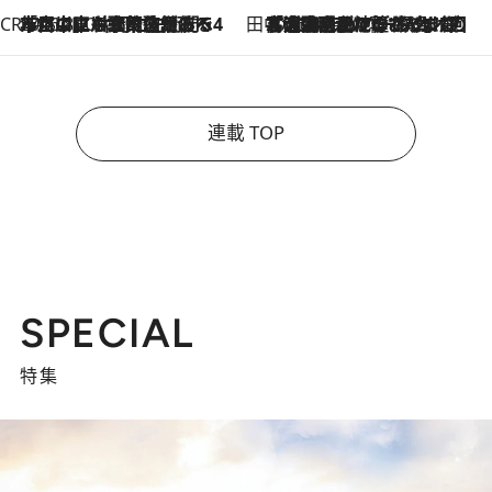
CREA'S CHOICE
2026.8.7
「立川にも歌舞伎があるんだよ」 片岡仁左衛門・市川中車ら豪華座組みで4年目の立川立飛歌舞伎へ
田中稲の勝手に再ブーム
2026.8.7
「湘南乃風に憧れて」観客大盛上がりの“タオル回し”に、ラッパー顔負けの高速歌唱まで…さだまさし（74）のアグレッシブすぎる現在地
連載 TOP
SPECIAL
特集