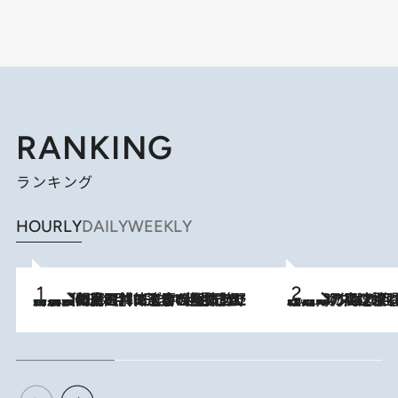
RANKING
ランキング
HOURLY
DAILY
WEEKLY
「最後に見られてよかった」上野動物園の東園パンダ舎が解体前に特別公開。8月16日まで延長されたパネル展と共に辿る“半世紀”のパンダ飼育《解体工事の図面あり》
2026.8.8
2026.8.7
「湘南乃風に憧れて」観客大盛上がりの“タオル回し”に、ラッパー顔負けの高速歌唱まで…さだまさし（74）のアグレッシブすぎる現在地