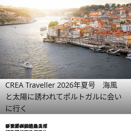
CREA Traveller 2026年夏号 海風
と太陽に誘われてポルトガルに会い
に行く
リスボンの絶品スイーツ「パステル・デ・ナタ」とは？ポルトガル伝統の奥深い世界へ
2026.8.8