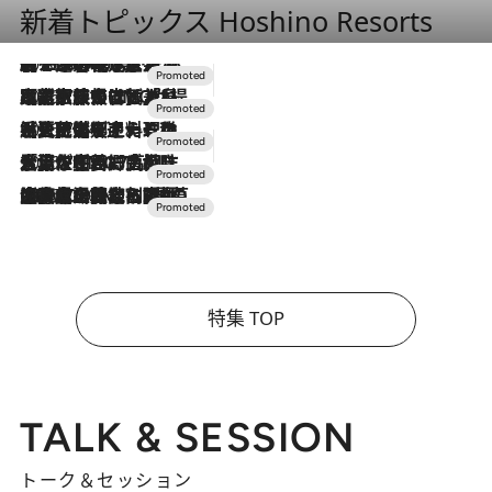
新着トピックス Hoshino Resorts
2026.8.7
【トンボの足水浴】ヒノキの香りに包まれて涼感マックス！約13℃の湧水かけ流しを避暑地「星野温泉 トンボの湯」で体験
2026.7.31
【ホテル帰省】という選択肢をOMOが提案。家族とほどよい距離を保つには「昼は実家、夜は気兼ねなくホテルで！」
2026.7.24
【夏限定ディナーコース】旬を迎える稚鮎や花ズッキーニなどをイタリア・トスカーナの郷土料理の手法で満喫！
2026.7.17
「土佐和ハーブかき氷」がOMO7高知に登場！生姜、山椒、大葉など目にも舌にも涼を呼ぶ郷土の味
2026.7.10
NEW OPEN！【界 草津】名湯の地に誕生。趣の異なる2種の温泉と上州ならではの会席・蕎麦割烹など美食を味わう究極の癒やし旅
特集 TOP
TALK & SESSION
トーク＆セッション