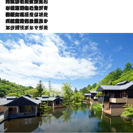
2026.7.27
「私の祖国はポルトガル語です」国民的詩人フェルナンド・ペソアと、彼が愛した文学の街を歩く
2026.7.26
ポルトガル近海が育む極上の海の幸。キリリと冷えた白ワインと愉しむ、シーフード専門店の贅沢
2026.7.22
伝統の味をモダンに昇華。高感度な地元客が集う、リスボンの最旬ガストロノミー
2026.7.21
大航海時代の栄華から、震災、独裁、そして革命へ。ポルトガル・首都リスボンの石畳に刻まれた「歴史の光と影」
2026.7.13
エッセイ・ヤマザキマリ「慎ましくも美しき国 ポルトガル」