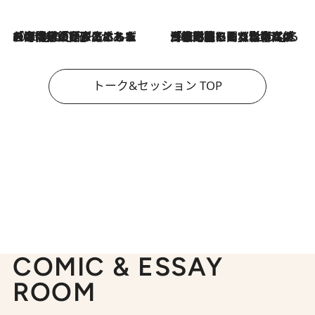
2026.8.3
「今後値上げがあるとすれば…」「リスクがあるのは今年の冬」エネルギー専門家が語る、ホルムズ海峡封鎖が家庭にもたらす“ある心配”
2026.8.3
「住宅建てられない…」「サーチャージ料の高値が続いている」ホルムズ海峡封鎖による影響はいつまで続く？《エネルギー専門家に聞く“どうなる日本の暮らし”》
トーク&セッション TOP
COMIC & ESSAY
ROOM