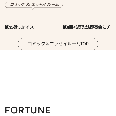
2026.7.30
第15話 アイス
2026.7.30
第8回「同人誌即売会にチャレンジ その2」
コミック＆エッセイルームTOP
FORTUNE