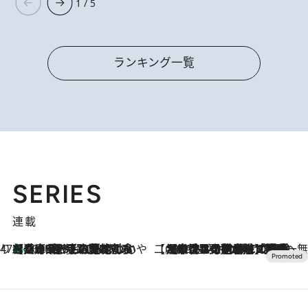
1 / 5
ランキング一覧
SERIES
連載
47都道府県の手みやげ ひんやりスイーツで夏を満喫
【兵庫県】この夏絶対食べたい 冷やしておいしいおやつ3選 淡路島の恵みをジェラートに集約
2026.8.8
【CREA×星野リゾート】唯一無二。癒しと発見が待つ場所へ
2026.8.7
【トンボの足水浴】ヒノキの香りに包まれて涼感マックス！約13℃の湧水かけ流しを避暑地「星野温泉 トンボの湯」で体験