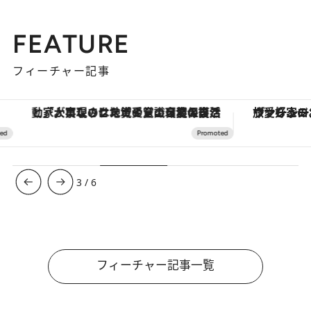
FEATURE
フィーチャー記事
「大事なのは地域の意識を変えること」。ロレックス賞受賞の自然保護活動家が実現させたナイジェリアの自然環境の復活
ヴァシュロン・コンスタンタン
3
/
6
フィーチャー記事一覧